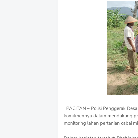
e
m
i
u
m
B
y
R
a
u
s
h
a
n
D
e
s
i
g
PACITAN – Polisi Penggerak Desa 
n
komitmennya dalam mendukung pro
W
monitoring lahan pertanian cabai mi
i
t
h