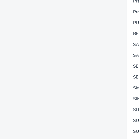
Pr
Pr
P
RE
SA
SA
S
SE
Si
SI
SI
SU
SU