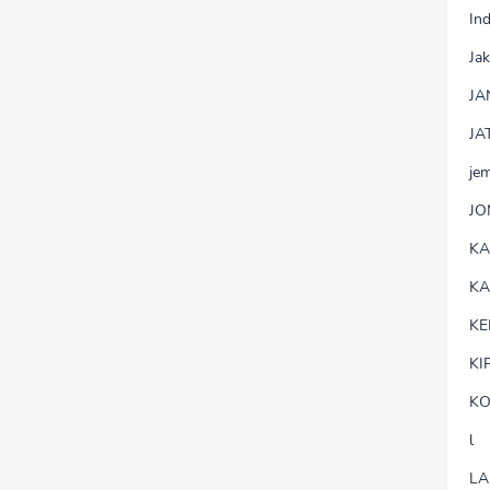
In
Jak
JA
JA
je
J
K
K
KE
KI
KO
l
LA