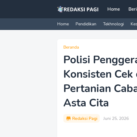
Home
Ber
Home
Pendidikan
Tekhnologi
Ke
Beranda
Polisi Pengger
Konsisten Cek 
Pertanian Cab
Asta Cita
Redaksi Pagi
Juni 25, 2026
P
r