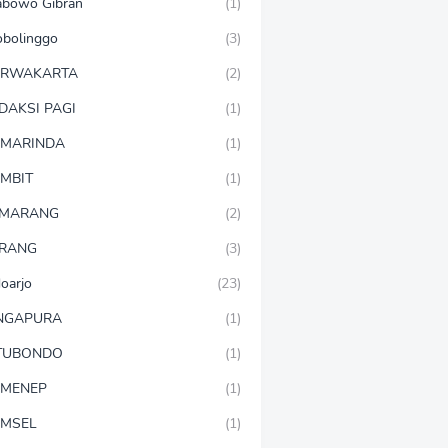
abowo Gibran
(1)
obolinggo
(3)
URWAKARTA
(2)
DAKSI PAGI
(1)
MARINDA
(1)
MBIT
(1)
EMARANG
(2)
RANG
(3)
doarjo
(23)
NGAPURA
(1)
TUBONDO
(1)
MENEP
(1)
MSEL
(1)