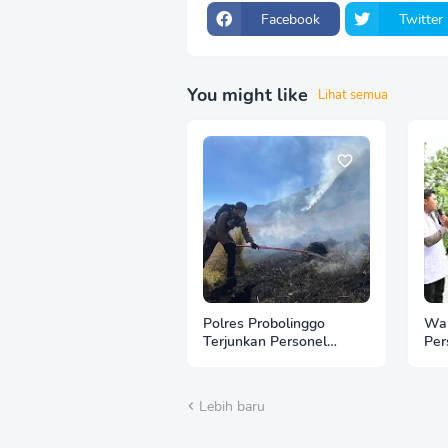
Facebook
Twitter
You might like
Lihat semua
Polres Probolinggo
Wak
Terjunkan Personel
Per
Bantu Padamkan
Bri
Kebakaran Hutan di
Aul
Gunung Bromo
Lebih baru