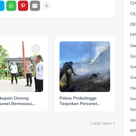
CI
CI
DE
FP
Ge
Gr
Gr
Gr
He
apolri Dorong
Polres Probolinggo
Ic
sonel Berinovasi,
Terjunkan Personel
pda Muhammad Putra
Bantu Padamkan
Ic
ia Jadi Contoh Nyata
Kebakaran Hutan di
Gunung Bromo
Ic
Lebih lama
IK