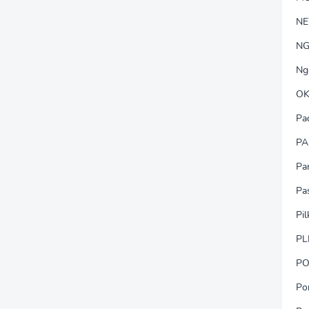
N
NG
Ng
OK
Pa
PA
Pa
Pa
Pi
PL
PO
Po