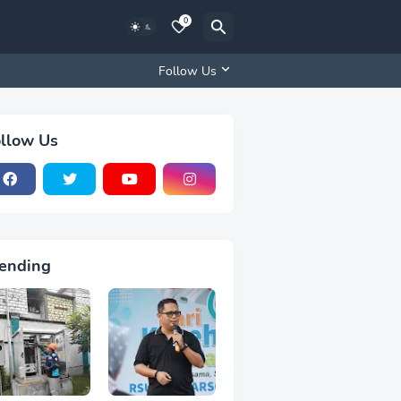
0
Follow Us
llow Us
ending