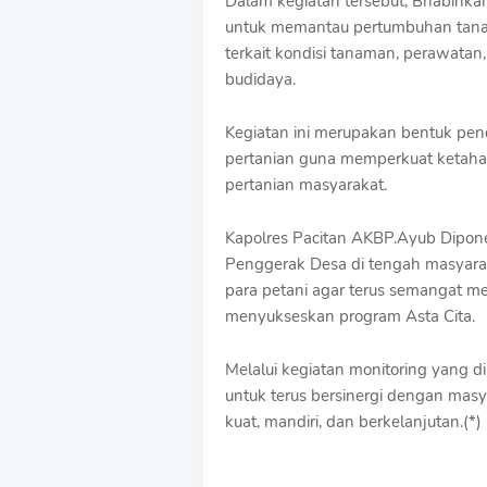
Dalam kegiatan tersebut, Bhabinka
S
untuk memantau pertumbuhan tanam
h
r
terkait kondisi tanaman, perawatan
o
budidaya.
f
f
Kegiatan ini merupakan bentuk pen
T
e
pertanian guna memperkuat ketahan
m
pertanian masyarakat.
p
l
a
Kapolres Pacitan AKBP.Ayub Dipon
t
Penggerak Desa di tengah masyar
e
para petani agar terus semangat me
s
menyukseskan program Asta Cita.
Melalui kegiatan monitoring yang di
untuk terus bersinergi dengan ma
kuat, mandiri, dan berkelanjutan.(*)