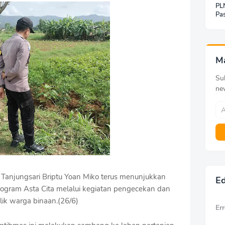
PLN
Pas
Jar
Inf
Be
Pa
M
Sub
ne
Tanjungsari Briptu Yoan Miko terus menunjukkan
Ed
gram Asta Cita melalui kegiatan pengecekan dan
lik warga binaan.(26/6)
Err