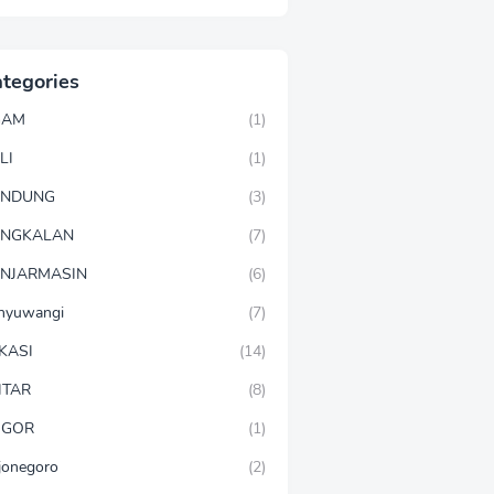
tegories
GAM
(1)
LI
(1)
ANDUNG
(3)
ANGKALAN
(7)
NJARMASIN
(6)
nyuwangi
(7)
KASI
(14)
ITAR
(8)
OGOR
(1)
jonegoro
(2)