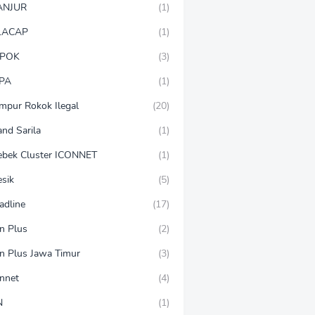
ANJUR
(1)
LACAP
(1)
POK
(3)
PA
(1)
mpur Rokok Ilegal
(20)
and Sarila
(1)
ebek Cluster ICONNET
(1)
esik
(5)
adline
(17)
on Plus
(2)
on Plus Jawa Timur
(3)
onnet
(4)
N
(1)