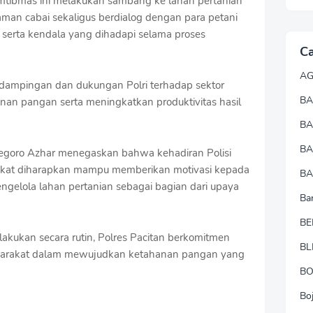
mtibmas ini melakukan sambang ke lahan pertanian
an cabai sekaligus berdialog dengan para petani
, serta kendala yang dihadapi selama proses
Ca
A
dampingan dan dukungan Polri terhadap sektor
BA
an pangan serta meningkatkan produktivitas hasil
B
B
egoro Azhar menegaskan bahwa kehadiran Polisi
akat diharapkan mampu memberikan motivasi kepada
BA
ngelola lahan pertanian sebagai bagian dari upaya
Ba
BE
lakukan secara rutin, Polres Pacitan berkomitmen
BL
syarakat dalam mewujudkan ketahanan pangan yang
B
Bo