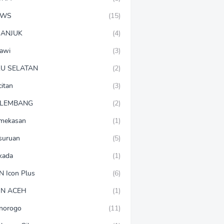
EWS
(15)
ANJUK
(4)
awi
(3)
U SELATAN
(2)
citan
(3)
LEMBANG
(2)
mekasan
(1)
suruan
(5)
lkada
(1)
N Icon Plus
(6)
N ACEH
(1)
norogo
(11)