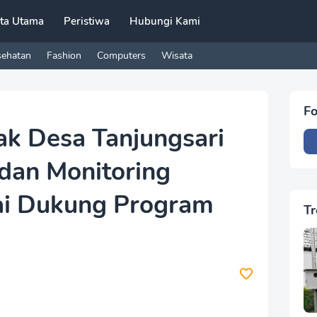
ita Utama
Peristiwa
Hubungi Kami
sehatan
Fashion
Computers
Wisata
Fo
ak Desa Tanjungsari
dan Monitoring
ai Dukung Program
Tr