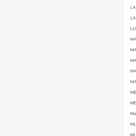
L
LA
LU
MA
M
MA
M
M
M
M
Mo
MU
M