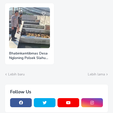
Produktif Demi
Warga, Wujud Nyata
Mendukung Ketahanan
Dukungan Polri bagi
Pangan
Ketahanan Pangan
Bhabinkamtibmas Desa
Ngloning Polsek Slahung
Pererat Kemitraan
dengan Warga, Dukung
Kamtibmas dan
Lebih baru
Lebih lama
Ketahanan Pangan
Follow Us