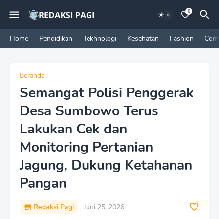
0
Home
Pendidikan
Tekhnologi
Kesehatan
Fashion
Com
Beranda
Semangat Polisi Penggerak
Desa Sumbowo Terus
Lakukan Cek dan
Monitoring Pertanian
Jagung, Dukung Ketahanan
Pangan
Redaksi Pagi
Juni 25, 2026
P