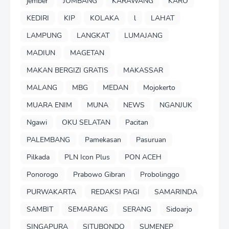
jember
JOMBANG
KARAWANG
KARO
KEDIRI
KIP
KOLAKA
l
LAHAT
LAMPUNG
LANGKAT
LUMAJANG
MADIUN
MAGETAN
MAKAN BERGIZI GRATIS
MAKASSAR
MALANG
MBG
MEDAN
Mojokerto
MUARA ENIM
MUNA
NEWS
NGANJUK
Ngawi
OKU SELATAN
Pacitan
PALEMBANG
Pamekasan
Pasuruan
Pilkada
PLN Icon Plus
PON ACEH
Ponorogo
Prabowo Gibran
Probolinggo
PURWAKARTA
REDAKSI PAGI
SAMARINDA
SAMBIT
SEMARANG
SERANG
Sidoarjo
SINGAPURA
SITUBONDO
SUMENEP