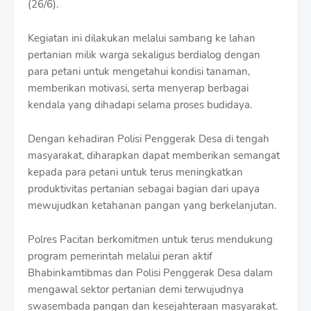
(26/6).
t
h
S
Kegiatan ini dilakukan melalui sambang ke lahan
h
pertanian milik warga sekaligus berdialog dengan
r
o
para petani untuk mengetahui kondisi tanaman,
f
memberikan motivasi, serta menyerap berbagai
f
kendala yang dihadapi selama proses budidaya.
T
e
m
Dengan kehadiran Polisi Penggerak Desa di tengah
p
masyarakat, diharapkan dapat memberikan semangat
l
kepada para petani untuk terus meningkatkan
a
produktivitas pertanian sebagai bagian dari upaya
t
e
mewujudkan ketahanan pangan yang berkelanjutan.
s
Polres Pacitan berkomitmen untuk terus mendukung
program pemerintah melalui peran aktif
Bhabinkamtibmas dan Polisi Penggerak Desa dalam
mengawal sektor pertanian demi terwujudnya
swasembada pangan dan kesejahteraan masyarakat.