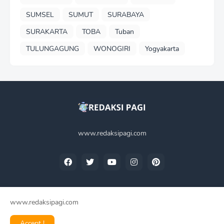
SUMSEL
SUMUT
SURABAYA
SURAKARTA
TOBA
Tuban
TULUNGAGUNG
WONOGIRI
Yogyakarta
www.redaksipagi.com
www.redaksipagi.com
Home
Tentang Kami
Privacy Policy
Contact Us
Accept !