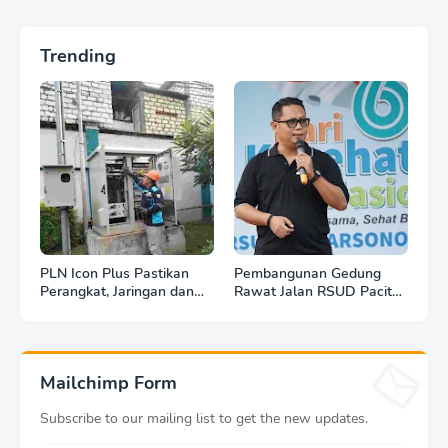
Trending
PLN Icon Plus Pastikan
Pembangunan Gedung
Perangkat, Jaringan dan
Rawat Jalan RSUD Pacitan
Infrastruktur Beroperasi
Dilanjut, DBHCHT Rp7,2
Normal Pasca Gempa
Miliar Jadi Penopang
Tuban
Layanan Kesehatan
Mailchimp Form
Subscribe to our mailing list to get the new updates.