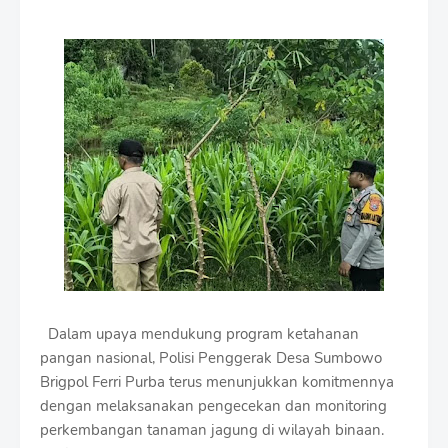
r
e
m
i
u
m
B
y
R
a
u
s
h
a
n
D
e
Dalam upaya mendukung program ketahanan
s
pangan nasional, Polisi Penggerak Desa Sumbowo
i
g
Brigpol Ferri Purba terus menunjukkan komitmennya
n
dengan melaksanakan pengecekan dan monitoring
W
perkembangan tanaman jagung di wilayah binaan.
i