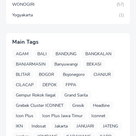
WONOGIRI
(57)
Yogyakarta
(1)
Main Tags
AGAM
BALI
BANDUNG
BANGKALAN
BANJARMASIN
Banyuwangi
BEKASI
BLITAR
BOGOR
Bojonegoro
CIANJUR
CILACAP
DEPOK
FPPA
Gempur Rokok Ilegal
Grand Sarila
Grebek Cluster ICONNET
Gresik
Headline
Icon Plus
Icon Plus Jawa Timur
Iconnet
IKN
Indosat
Jakarta
JANUARI
JATENG