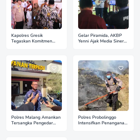
Kapolres Gresik
Gelar Piramida, AKBP
Tegaskan Komitmen
Yenni Ajak Media Sinergi
Polri Dukung Pendidikan
Jaga Kondusivitas
Berkualitas
Bojonegoro
Polres Malang Amankan
Polres Probolinggo
Tersangka Pengedar
Intensifkan Penanganan
Narkoba di Kepanjen,
Karhutla di Lereng
Sita Sabu 96 Gram dan
Gunung Bromo
Ganja 131 Gram