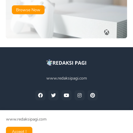
Browse Now
www.redaksipagi.com
www.redaksipagi.com
Home
Tentang Kami
Privacy Policy
Contact Us
Accept !
Redaksi Pagi -
2025