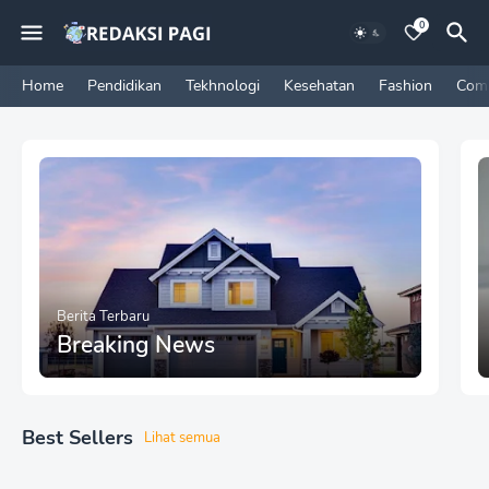
0
Home
Pendidikan
Tekhnologi
Kesehatan
Fashion
Com
Berita Terbaru
Breaking News
Best Sellers
Lihat semua