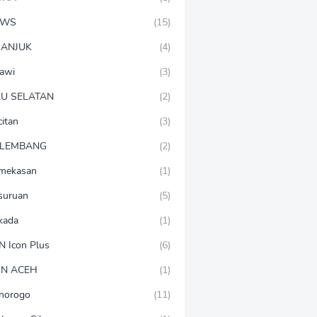
EWS
(15)
ANJUK
(4)
awi
(3)
U SELATAN
(2)
citan
(3)
LEMBANG
(2)
mekasan
(1)
suruan
(5)
lkada
(1)
N Icon Plus
(6)
N ACEH
(1)
norogo
(11)