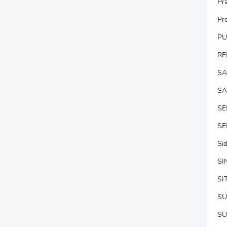
Pr
Pr
P
RE
SA
SA
S
SE
Si
SI
SI
SU
SU