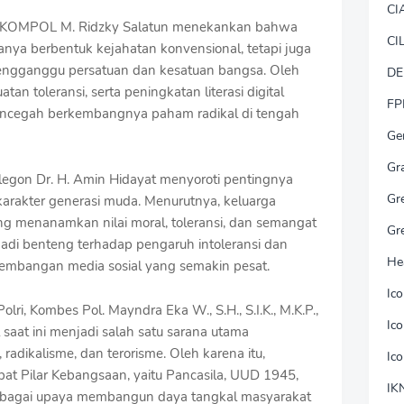
CI
on KOMPOL M. Ridzky Salatun menekankan bahwa
CI
nya berbentuk kejahatan konvensional, tetapi juga
engganggu persatuan dan kesatuan bangsa. Oleh
DE
atan toleransi, serta peningkatan literasi digital
FP
encegah berkembangnya paham radikal di tengah
Ge
Gr
egon Dr. H. Amin Hidayat menyoroti pentingnya
Gr
rakter generasi muda. Menurutnya, keluarga
g menanamkan nilai moral, toleransi, dan semangat
Gr
i benteng terhadap pengaruh intoleransi dan
He
kembangan media sosial yang semakin pesat.
Ic
ri, Kombes Pol. Mayndra Eka W., S.H., S.I.K., M.K.P.,
Ic
aat ini menjadi salah satu sarana utama
radikalisme, dan terorisme. Oleh karena itu,
Ic
mpat Pilar Kebangsaan, yaitu Pancasila, UUD 1945,
IK
sebagai upaya membangun daya tangkal masyarakat