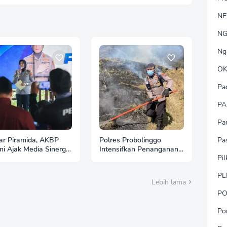
N
NG
Ng
OK
Pa
PA
Pa
ar Piramida, AKBP
Polres Probolinggo
Pa
ni Ajak Media Sinergi
Intensifkan Penanganan
Pi
a Kondusivitas
Karhutla di Lereng
onegoro
Gunung Bromo
PL
Lebih lama
PO
Po