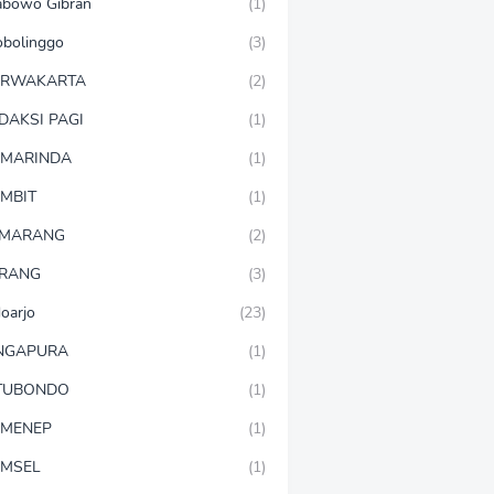
abowo Gibran
(1)
obolinggo
(3)
URWAKARTA
(2)
DAKSI PAGI
(1)
MARINDA
(1)
MBIT
(1)
EMARANG
(2)
RANG
(3)
doarjo
(23)
NGAPURA
(1)
TUBONDO
(1)
MENEP
(1)
MSEL
(1)