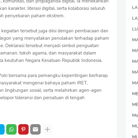
n, komunitas, dan propaganda digital. Ia menekankan
L
 karakter, literasi digital, serta kolaborasi seluruh
h penyebaran paham ekstrem.
LA
LU
kegiatan tersebut juga diisi dengan pembacaan dan
Cilegon yang menyatakan penolakan terhadap paham
MA
sme. Deklarasi tersebut menjadi simbol penguatan
M
 keamanan, tokoh agama, dan masyarakat dalam
a keutuhan Negara Kesatuan Republik Indonesia.
MA
M
T Polri bersama para pemangku kepentingan berharap
asyarakat mengenai bahaya paham IRET,
M
 lingkungan sosial, serta melahirkan agen-agen
M
opor toleransi dan persatuan di tengah
M
Mo
MU
M