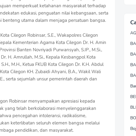
rtujuan memperkuat ketahanan masyarakat terhadap
dekatan edukasi, penguatan nilai kebangsaan, serta
ai benteng utama dalam menjaga persatuan bangsa.
Ca
A
Kota Cilegon Robinsar, S.E., Wakapolres Cilegon
 Kepala Kementerian Agama Kota Cilegon Dr. H. Amin
BA
rovinsi Banten Novriyadi Purwansyah, S.IP., M.Si.,
B
r. H. Amrullah, M.Si., Kepala Kesbangpol Kota
S.H., M.H., Ketua FKUB Kota Cilegon Dr. K.H. Abdul
B
 Kota Cilegon KH. Zubaidi Ahyani, B.A., Wakil Wali
BA
.E., serta sejumlah unsur pemerintah daerah dan
Ba
BE
egon Robinsar menyampaikan apresiasi kepada
BL
hak yang telah berkolaborasi menyelenggarakan
ahwa pencegahan intoleransi, radikalisme,
B
ukan keterlibatan seluruh elemen bangsa melalui
Bo
lembaga pendidikan, dan masyarakat.