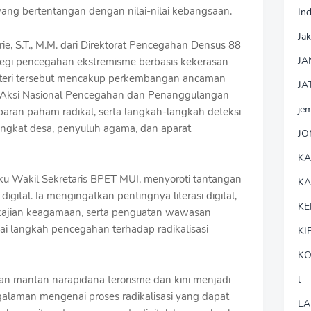
yang bertentangan dengan nilai-nilai kebangsaan.
In
Jak
rie, S.T., M.M. dari Direktorat Pencegahan Densus 88
JA
ategi pencegahan ekstremisme berbasis kekerasan
ateri tersebut mencakup perkembangan ancaman
JA
a Aksi Nasional Pencegahan dan Penanggulangan
je
aran paham radikal, serta langkah-langkah deteksi
angkat desa, penyuluh agama, dan aparat
J
K
aku Wakil Sekretaris BPET MUI, menyoroti tantangan
K
igital. Ia mengingatkan pentingnya literasi digital,
KE
 kajian keagamaan, serta penguatan wawasan
 langkah pencegahan terhadap radikalisasi
KI
KO
an mantan narapidana terorisme dan kini menjadi
l
laman mengenai proses radikalisasi yang dapat
LA