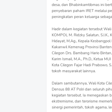
S
desa, dan Bhabinkamtibmas ini be
h
penyebaran paham IRET melalui pen
r
o
peningkatan peran keluarga sebag
f
f
Hadir dalam kegiatan tersebut Wali 
T
KOMPOL M. Ridzky Salatun, S.I.K.,
e
m
Hidayat, M.Ag., Kepala Kesbangpol P
p
Kakanwil Kemenag Provinsi Banten D
l
Cilegon Drs. Bambang Hario Bintan, 
a
Karim Ismail, M.A., Ph.D., Ketua MUI
t
e
Kota Cilegon Fajar Hadi Prabowo, S
s
tokoh masyarakat lainnya.
Dalam sambutannya, Wali Kota Cil
Densus 88 AT Polri dan seluruh pi
kegiatan tersebut. Ia menegaskan b
ekstremisme, dan terorisme memerl
sinergi pemerintah, tokoh agama, 