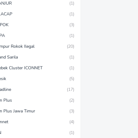
ANJUR
(1)
LACAP
(1)
POK
(3)
PA
(1)
mpur Rokok Ilegal
(20)
and Sarila
(1)
ebek Cluster ICONNET
(1)
esik
(5)
adline
(17)
on Plus
(2)
on Plus Jawa Timur
(3)
onnet
(4)
N
(1)