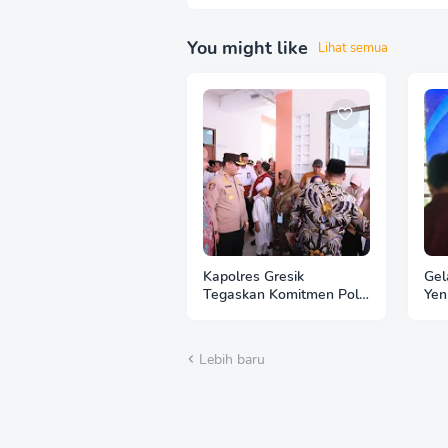
You might like
Lihat semua
Kapolres Gresik
Gel
Tegaskan Komitmen Polri
Yen
Dukung Pendidikan
Jag
Berkualitas
Boj
Lebih baru