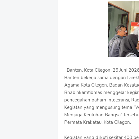
e
m
i
u
m
B
y
R
a
u
s
h
Banten, Kota Cilegon, 25 Juni 2026 
a
n
Banten bekerja sama dengan Direkt
D
Agama Kota Cilegon, Badan Kesatua
e
Bhabinkamtibmas menggelar kegi
s
pencegahan paham Intoleransi, Radi
i
g
Kegiatan yang mengusung tema “W
n
Menjaga Keutuhan Bangsa” tersebut
W
Permata Krakatau, Kota Cilegon.
i
t
h
Kegiatan yang diikuti sekitar 400 p