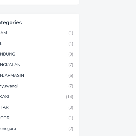
tegories
GAM
(1)
LI
(1)
ANDUNG
(3)
ANGKALAN
(7)
NJARMASIN
(6)
nyuwangi
(7)
KASI
(14)
ITAR
(8)
OGOR
(1)
jonegoro
(2)