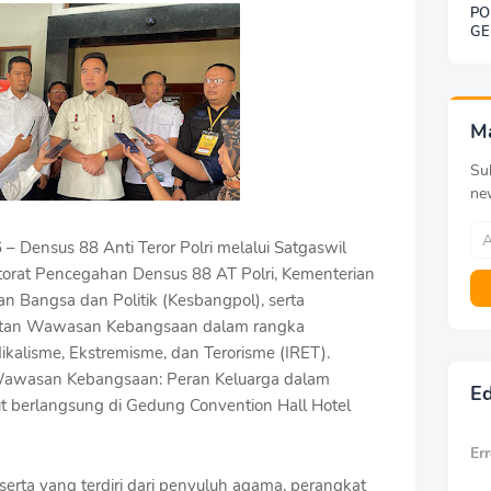
PO
GE
SO
BE
DE
KE
G
M
Sub
ne
– Densus 88 Anti Teror Polri melalui Satgaswil
orat Pencegahan Densus 88 AT Polri, Kementerian
n Bangsa dan Politik (Kesbangpol), serta
atan Wawasan Kebangsaan dalam rangka
kalisme, Ekstremisme, dan Terorisme (IRET).
awasan Kebangsaan: Peran Keluarga dalam
Ed
 berlangsung di Gedung Convention Hall Hotel
Err
eserta yang terdiri dari penyuluh agama, perangkat