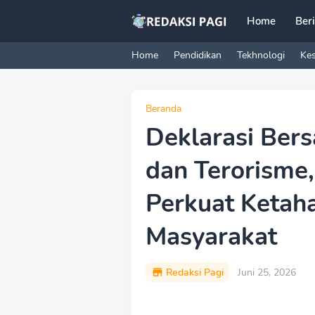
Home
Ber
Home
Pendidikan
Tekhnologi
Ke
Beranda
Deklarasi Bers
dan Terorisme,
Perkuat Ketah
Masyarakat
Redaksi Pagi
Juni 25, 2026
P
r