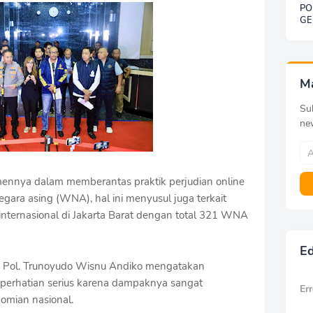
PO
GE
SO
BE
DE
KE
G
M
Sub
ne
ennya dalam memberantas praktik perjudian online
ara asing (WNA), hal ini menyusul juga terkait
internasional di Jakarta Barat dengan total 321 WNA
Ed
n Pol. Trunoyudo Wisnu Andiko mengatakan
 perhatian serius karena dampaknya sangat
Err
omian nasional.