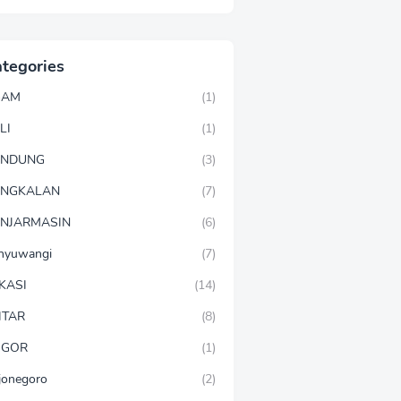
tegories
GAM
(1)
LI
(1)
ANDUNG
(3)
ANGKALAN
(7)
NJARMASIN
(6)
nyuwangi
(7)
KASI
(14)
ITAR
(8)
OGOR
(1)
jonegoro
(2)