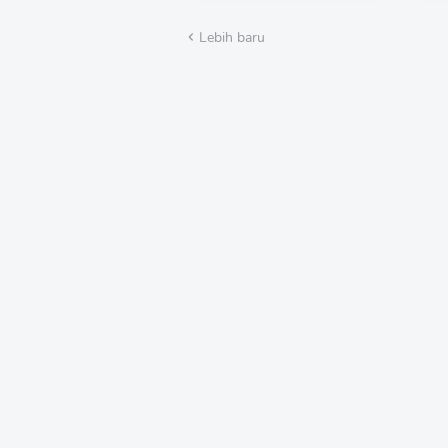
DAN PREMANISME
Per
HUT
Lebih baru