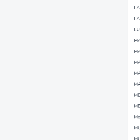
L
LA
LU
MA
M
MA
M
M
M
M
Mo
MU
M