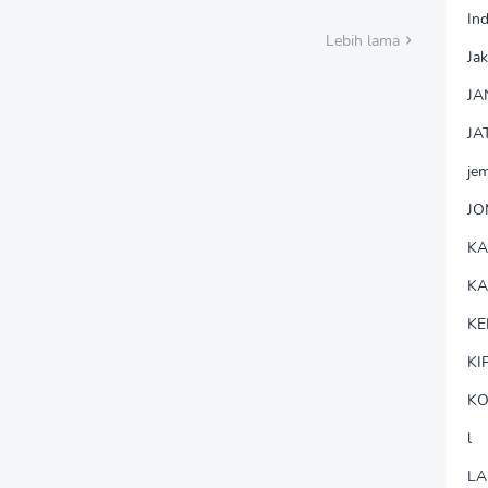
lombaan Tradisional
Bakti Sosial HUT Ke-81
In
 Ke-81 RI
RI
Lebih lama
Jak
JA
JA
je
J
K
K
KE
KI
KO
l
LA