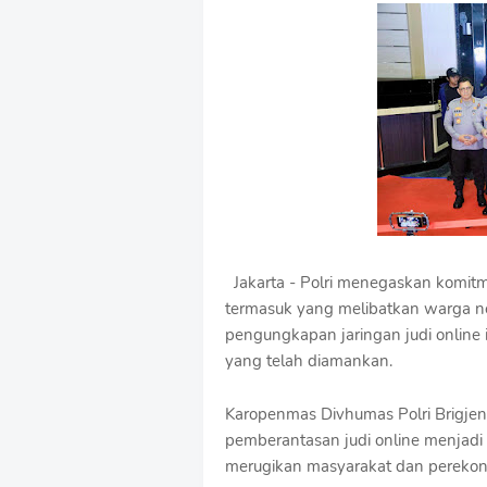
e
m
i
u
m
B
y
R
a
u
s
h
a
n
Jakarta - Polri menegaskan komitm
D
termasuk yang melibatkan warga neg
e
s
pengungkapan jaringan judi online 
i
yang telah diamankan.
g
n
Karopenmas Divhumas Polri Brigje
W
i
pemberantasan judi online menjadi
t
merugikan masyarakat dan perekon
h