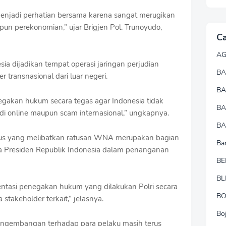
enjadi perhatian bersama karena sangat merugikan
upun perekonomian,” ujar Brigjen Pol. Trunoyudo,
Ca
A
esia dijadikan tempat operasi jaringan perjudian
BA
 transnasional dari luar negeri.
B
gakan hukum secara tegas agar Indonesia tidak
B
udi online maupun scam internasional,” ungkapnya.
BA
s yang melibatkan ratusan WNA merupakan bagian
Ba
ta Presiden Republik Indonesia dalam penanganan
BE
BL
entasi penegakan hukum yang dilakukan Polri secara
B
stakeholder terkait,” jelasnya.
Bo
pengembangan terhadap para pelaku masih terus