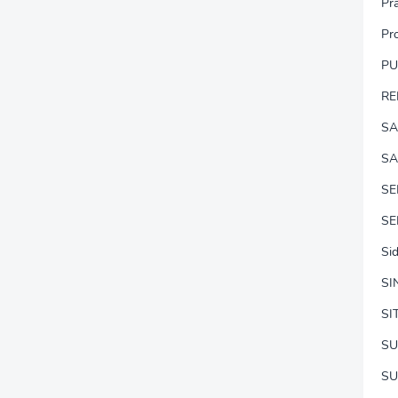
Pr
Pr
P
RE
SA
SA
S
SE
Si
SI
SI
SU
SU