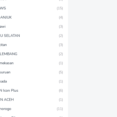
EWS
(15)
ANJUK
(4)
awi
(3)
U SELATAN
(2)
citan
(3)
LEMBANG
(2)
mekasan
(1)
suruan
(5)
lkada
(1)
N Icon Plus
(6)
N ACEH
(1)
norogo
(11)