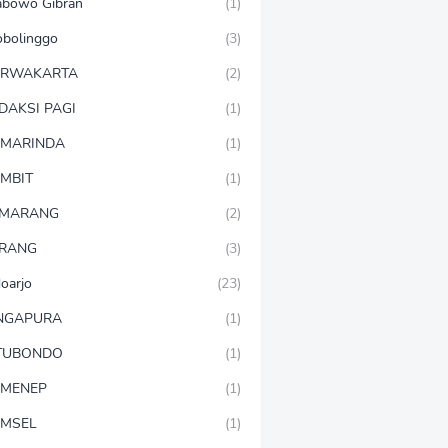
abowo Gibran
(1)
obolinggo
(3)
URWAKARTA
(2)
DAKSI PAGI
(1)
MARINDA
(1)
MBIT
(1)
EMARANG
(2)
RANG
(3)
doarjo
(23)
NGAPURA
(1)
TUBONDO
(1)
MENEP
(1)
MSEL
(1)