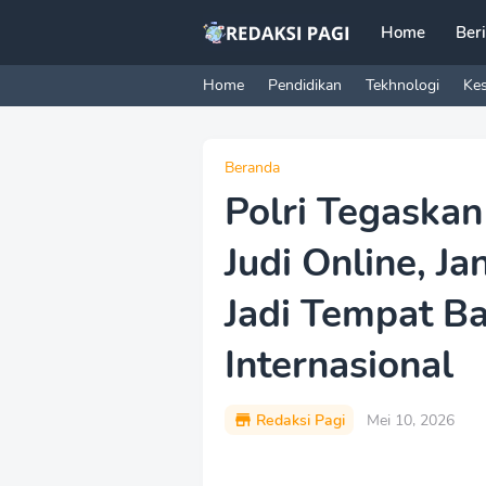
Home
Ber
Home
Pendidikan
Tekhnologi
Ke
Beranda
Polri Tegaska
Judi Online, J
Jadi Tempat B
Internasional
Redaksi Pagi
Mei 10, 2026
P
r