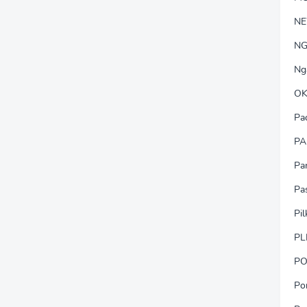
N
NG
Ng
OK
Pa
PA
Pa
Pa
Pi
PL
PO
Po