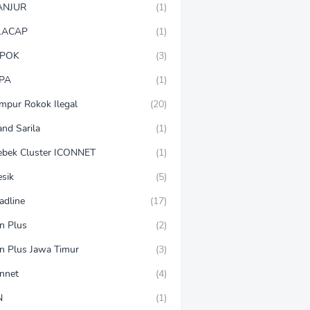
ANJUR
(1)
LACAP
(1)
POK
(3)
PA
(1)
mpur Rokok Ilegal
(20)
and Sarila
(1)
ebek Cluster ICONNET
(1)
esik
(5)
adline
(17)
on Plus
(2)
on Plus Jawa Timur
(3)
onnet
(4)
N
(1)