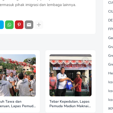
CI
 termasuk pihak imigrasi dan lembaga lainnya.
CI
DE
FP
Ge
Gr
Gr
Gr
He
Ic
Ic
Ic
uh Tawa dan
Tebar Kepedulian, Lapas
eruan, Lapas Pemuda
Pemuda Madiun Maknai
IK
iun Gelar
Kemerdekaan melalui