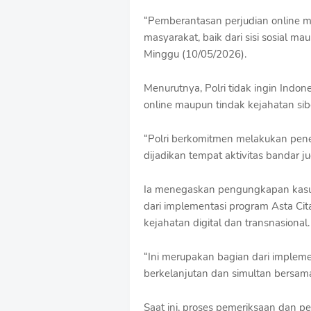
S
h
“Pemberantasan perjudian online m
r
masyarakat, baik dari sisi sosial ma
o
Minggu (10/05/2026).
f
f
T
Menurutnya, Polri tidak ingin Indon
e
online maupun tindak kejahatan siber
m
p
l
“Polri berkomitmen melakukan pene
a
dijadikan tempat aktivitas bandar j
t
e
Ia menegaskan pengungkapan kasu
s
dari implementasi program Asta Ci
kejahatan digital dan transnasional.
“Ini merupakan bagian dari implem
berkelanjutan dan simultan bersama 
Saat ini, proses pemeriksaan dan 