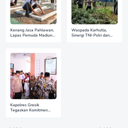
Kenang Jasa Pahlawan,
Waspada Karhutla,
Lapas Pemuda Madiun
Sinergi TNI-Polri dan
Gelar "Aksi Bersih
Perhutani Pasang
Kemerdekaan" di Taman
Banner Imbauan di
Makam Pahlawan
Kawasan Hutan Ngrayun
Kapolres Gresik
Tegaskan Komitmen
Polri Dukung Pendidikan
Berkualitas