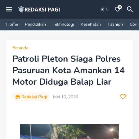
0
Home
Pendidikan
Tekhnologi
Kesehatan
Fashion
Com
Beranda
Patroli Pleton Siaga Polres
Pasuruan Kota Amankan 14
Motor Diduga Balap Liar
Redaksi Pagi
Mei 10, 2026
P
r
e
m
i
u