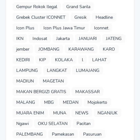
Gempur Rokok Ilegal
Grand Sarila
Grebek Cluster ICONNET
Gresik
Headline
Icon Plus
Icon Plus Jawa Timur
Iconnet
IKN
Indosat
Jakarta
JANUARI
JATENG
jember
JOMBANG
KARAWANG
KARO
KEDIRI
KIP
KOLAKA
l
LAHAT
LAMPUNG
LANGKAT
LUMAJANG
MADIUN
MAGETAN
MAKAN BERGIZI GRATIS
MAKASSAR
MALANG
MBG
MEDAN
Mojokerto
MUARA ENIM
MUNA
NEWS
NGANJUK
Ngawi
OKU SELATAN
Pacitan
PALEMBANG
Pamekasan
Pasuruan