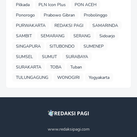
Pilkada
PLN Icon Plus
PON ACEH
Ponorogo
Prabowo Gibran
Probolinggo
PURWAKARTA
REDAKSI PAGI
SAMARINDA
SAMBIT
SEMARANG
SERANG
Sidoarjo
SINGAPURA
SITUBONDO
SUMENEP
SUMSEL
SUMUT
SURABAYA
SURAKARTA
TOBA
Tuban
TULUNGAGUNG
WONOGIRI
Yogyakarta
www.redaksipagi.com