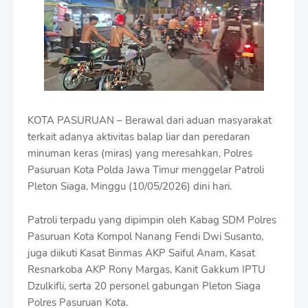
m
B
y
R
a
u
s
h
a
n
KOTA PASURUAN – Berawal dari aduan masyarakat
D
terkait adanya aktivitas balap liar dan peredaran
e
minuman keras (miras) yang meresahkan, Polres
s
Pasuruan Kota Polda Jawa Timur menggelar Patroli
i
g
Pleton Siaga, Minggu (10/05/2026) dini hari.
n
W
Patroli terpadu yang dipimpin oleh Kabag SDM Polres
i
Pasuruan Kota Kompol Nanang Fendi Dwi Susanto,
t
h
juga diikuti Kasat Binmas AKP Saiful Anam, Kasat
S
Resnarkoba AKP Rony Margas, Kanit Gakkum IPTU
h
Dzulkifli, serta 20 personel gabungan Pleton Siaga
r
o
Polres Pasuruan Kota.