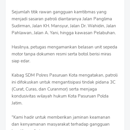
f
f
Sejumlah titik rawan gangguan kamtibmas yang
T
menjadi sasaran patroli diantaranya Jalan Panglima
e
m
Sudirman, Jalan KH. Mansyur, Jalan Dr. Wahidin, Jalan
p
Pahlawan, Jalan A. Yani, hingga kawasan Pelabuhan.
l
a
Hasilnya, petugas mengamankan belasan unit sepeda
t
e
motor tanpa dokumen resmi serta botol berisi miras
s
siap edar.
Kabag SDM Polres Pasuruan Kota mengatakan, patroli
ini difokuskan untuk mengantisipasi tindak pidana 3C
(Curat, Curas, dan Curanmor) serta menjaga
kondusivitas wilayah hukum Kota Pasuruan Polda
Jatim.
"Kami hadir untuk memberikan jaminan keamanan
dan kenyamanan masyarakat terhadap gangguan