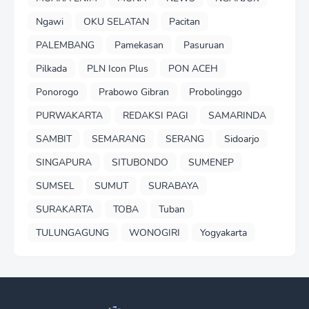
Ngawi
OKU SELATAN
Pacitan
PALEMBANG
Pamekasan
Pasuruan
Pilkada
PLN Icon Plus
PON ACEH
Ponorogo
Prabowo Gibran
Probolinggo
PURWAKARTA
REDAKSI PAGI
SAMARINDA
SAMBIT
SEMARANG
SERANG
Sidoarjo
SINGAPURA
SITUBONDO
SUMENEP
SUMSEL
SUMUT
SURABAYA
SURAKARTA
TOBA
Tuban
TULUNGAGUNG
WONOGIRI
Yogyakarta