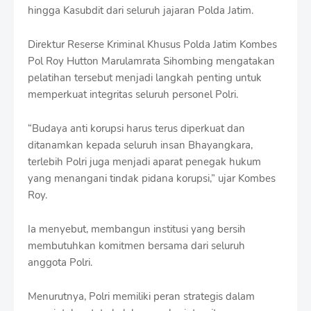
r
hingga Kasubdit dari seluruh jajaran Polda Jatim.
o
f
Direktur Reserse Kriminal Khusus Polda Jatim Kombes
f
T
Pol Roy Hutton Marulamrata Sihombing mengatakan
e
pelatihan tersebut menjadi langkah penting untuk
m
memperkuat integritas seluruh personel Polri.
p
l
a
“Budaya anti korupsi harus terus diperkuat dan
t
ditanamkan kepada seluruh insan Bhayangkara,
e
terlebih Polri juga menjadi aparat penegak hukum
s
yang menangani tindak pidana korupsi,” ujar Kombes
Roy.
Ia menyebut, membangun institusi yang bersih
membutuhkan komitmen bersama dari seluruh
anggota Polri.
Menurutnya, Polri memiliki peran strategis dalam