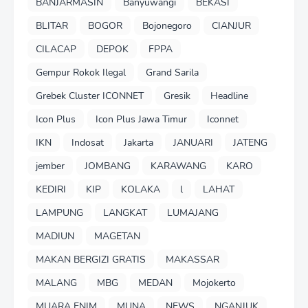
BANJARMASIN
Banyuwangi
BEKASI
BLITAR
BOGOR
Bojonegoro
CIANJUR
CILACAP
DEPOK
FPPA
Gempur Rokok Ilegal
Grand Sarila
Grebek Cluster ICONNET
Gresik
Headline
Icon Plus
Icon Plus Jawa Timur
Iconnet
IKN
Indosat
Jakarta
JANUARI
JATENG
jember
JOMBANG
KARAWANG
KARO
KEDIRI
KIP
KOLAKA
l
LAHAT
LAMPUNG
LANGKAT
LUMAJANG
MADIUN
MAGETAN
MAKAN BERGIZI GRATIS
MAKASSAR
MALANG
MBG
MEDAN
Mojokerto
MUARA ENIM
MUNA
NEWS
NGANJUK