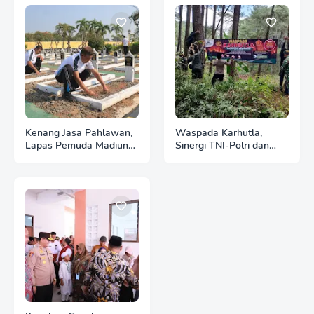
Kenang Jasa Pahlawan,
Waspada Karhutla,
Lapas Pemuda Madiun
Sinergi TNI-Polri dan
Gelar "Aksi Bersih
Perhutani Pasang
Kemerdekaan" di Taman
Banner Imbauan di
Makam Pahlawan
Kawasan Hutan Ngrayun