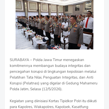
i
u
m
B
y
R
a
u
s
h
a
n
D
SURABAYA – Polda Jawa Timur menegaskan
e
s
komitmennya membangun budaya integritas dan
i
pencegahan korupsi di lingkungan kepolisian melalui
g
Pelatihan Tata Nilai, Penguatan Integritas, dan Anti
n
Korupsi (Pelatnas) yang digelar di Gedung Mahameru
W
i
Polda Jatim, Selasa (12/5/2026).
t
h
Kegiatan yang diinisiasi Kortas Tipidkor Polri itu diikuti
S
h
para Kapolres, Wakapolres, Kapolsek, Kasatfung