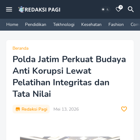
0
Home
Pendidikan
Tekhnologi
Kesehatan
Fashion
Com
Beranda
Polda Jatim Perkuat Budaya
Anti Korupsi Lewat
Pelatihan Integritas dan
Tata Nilai
Redaksi Pagi
Mei 13, 2026
P
r
e
m