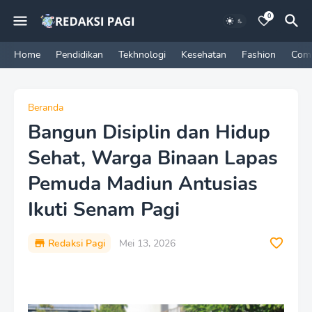
0
Home
Pendidikan
Tekhnologi
Kesehatan
Fashion
Com
Beranda
Bangun Disiplin dan Hidup
Sehat, Warga Binaan Lapas
Pemuda Madiun Antusias
Ikuti Senam Pagi
Redaksi Pagi
Mei 13, 2026
P
r
e
m