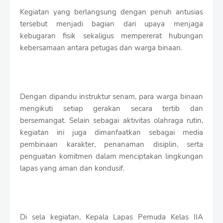
r
Kegiatan yang berlangsung dengan penuh antusias
o
f
tersebut menjadi bagian dari upaya menjaga
f
kebugaran fisik sekaligus mempererat hubungan
T
kebersamaan antara petugas dan warga binaan.
e
m
p
l
a
Dengan dipandu instruktur senam, para warga binaan
t
e
mengikuti setiap gerakan secara tertib dan
s
bersemangat. Selain sebagai aktivitas olahraga rutin,
kegiatan ini juga dimanfaatkan sebagai media
pembinaan karakter, penanaman disiplin, serta
penguatan komitmen dalam menciptakan lingkungan
lapas yang aman dan kondusif.
Di sela kegiatan, Kepala Lapas Pemuda Kelas IIA