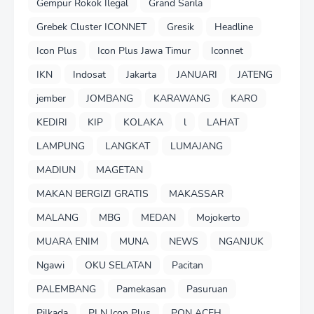
Gempur Rokok Ilegal
Grand Sarila
Grebek Cluster ICONNET
Gresik
Headline
Icon Plus
Icon Plus Jawa Timur
Iconnet
IKN
Indosat
Jakarta
JANUARI
JATENG
jember
JOMBANG
KARAWANG
KARO
KEDIRI
KIP
KOLAKA
l
LAHAT
LAMPUNG
LANGKAT
LUMAJANG
MADIUN
MAGETAN
MAKAN BERGIZI GRATIS
MAKASSAR
MALANG
MBG
MEDAN
Mojokerto
MUARA ENIM
MUNA
NEWS
NGANJUK
Ngawi
OKU SELATAN
Pacitan
PALEMBANG
Pamekasan
Pasuruan
Pilkada
PLN Icon Plus
PON ACEH