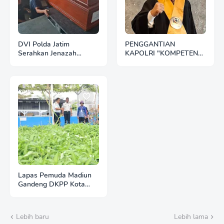
DVI Polda Jatim
PENGGANTIAN
Serahkan Jenazah
KAPOLRI "KOMPETENSI
Kelima Korban KM
ABSOLUT PRESIDEN"
Mutiara Sentosa II
Lapas Pemuda Madiun
Gandeng DKPP Kota
Madiun, Tinjau dan
Evaluasi Lahan
Ketahanan Pangan
Lebih baru
Lebih lama