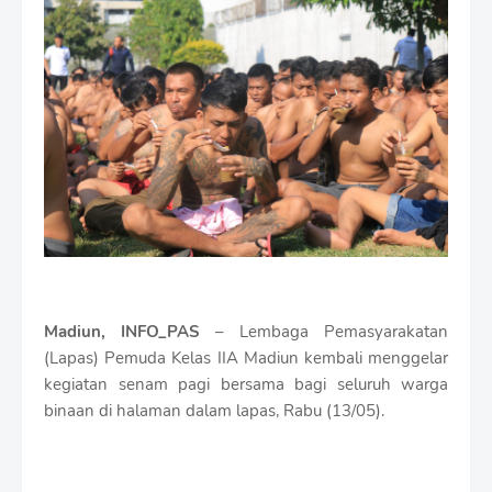
i
u
m
B
y
R
a
u
s
h
a
n
D
e
s
i
Madiun, INFO_PAS
– Lembaga Pemasyarakatan
g
n
(Lapas) Pemuda Kelas IIA Madiun kembali menggelar
W
kegiatan senam pagi bersama bagi seluruh warga
i
binaan di halaman dalam lapas, Rabu (13/05).
t
h
S
h