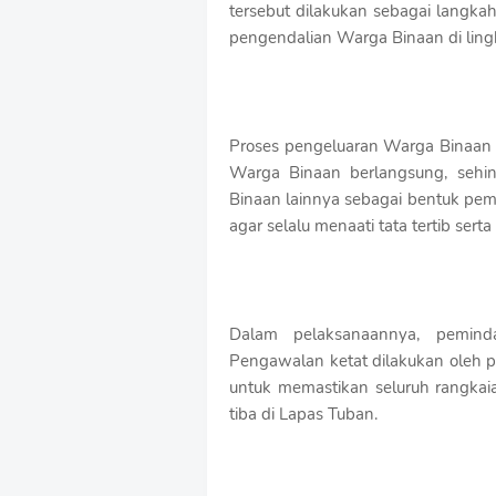
tersebut dilakukan sebagai langk
o
pengendalian Warga Binaan di ling
f
f
T
e
m
Proses pengeluaran Warga Binaan da
p
l
Warga Binaan berlangsung, sehin
a
Binaan lainnya sebagai bentuk pem
t
agar selalu menaati tata tertib ser
e
s
Dalam pelaksanaannya, pemind
Pengawalan ketat dilakukan oleh 
untuk memastikan seluruh rangkaia
tiba di Lapas Tuban.