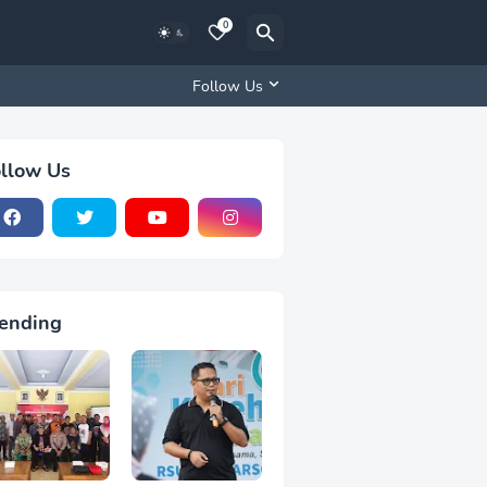
0
Follow Us
llow Us
ending