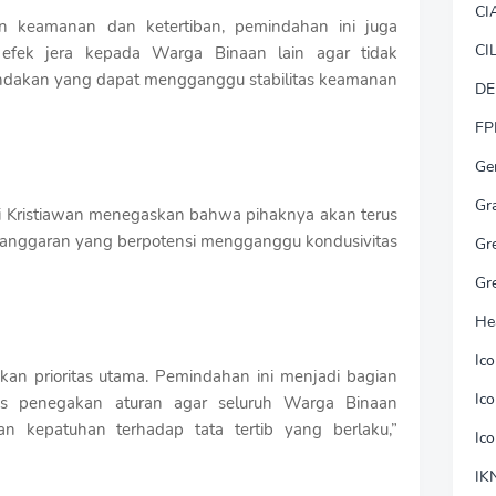
CI
an keamanan dan ketertiban, pemindahan ini juga
CI
fek jera kepada Warga Binaan lain agar tidak
ndakan yang dapat mengganggu stabilitas keamanan
DE
FP
Ge
Gr
 Kristiawan menegaskan bahwa pihaknya akan terus
elanggaran yang berpotensi mengganggu kondusivitas
Gr
Gr
He
Ic
an prioritas utama. Pemindahan ini menjadi bagian
Ic
us penegakan aturan agar seluruh Warga Binaan
n kepatuhan terhadap tata tertib yang berlaku,”
Ic
IK