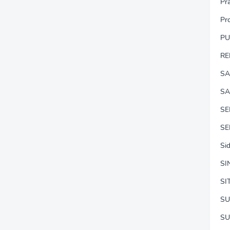
Pr
Pr
P
RE
SA
SA
S
SE
Si
SI
SI
SU
SU