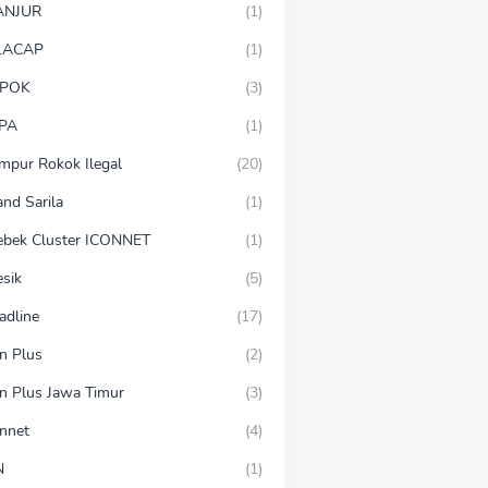
ANJUR
(1)
LACAP
(1)
POK
(3)
PA
(1)
mpur Rokok Ilegal
(20)
and Sarila
(1)
ebek Cluster ICONNET
(1)
esik
(5)
adline
(17)
on Plus
(2)
on Plus Jawa Timur
(3)
onnet
(4)
N
(1)