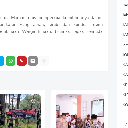
In
Jak
Pemuda Madiun terus memperkuat komitmennya dalam
arakatan yang aman, tertib, dan kondusif demi
JA
 pembinaan Warga Binaan. (Humas Lapas Pemuda
JA
je
J
K
K
KE
KI
KO
l
LA