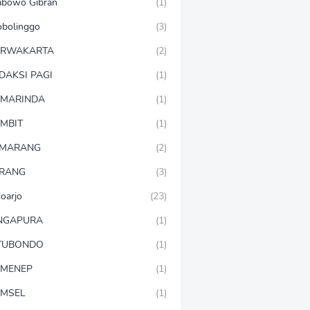
abowo Gibran
(1)
obolinggo
(3)
URWAKARTA
(2)
DAKSI PAGI
(1)
MARINDA
(1)
MBIT
(1)
EMARANG
(2)
RANG
(3)
doarjo
(23)
NGAPURA
(1)
TUBONDO
(1)
MENEP
(1)
MSEL
(1)