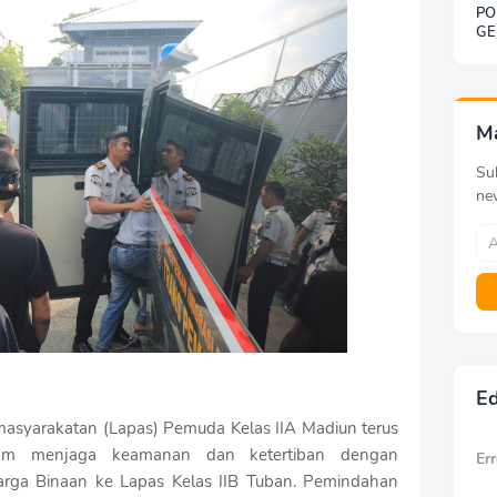
PO
GE
SO
BE
DE
KE
G
M
Sub
ne
Ed
syarakatan (Lapas) Pemuda Kelas IIA Madiun terus
lam menjaga keamanan dan ketertiban dengan
Err
ga Binaan ke Lapas Kelas IIB Tuban. Pemindahan