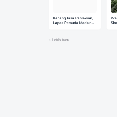
Kenang Jasa Pahlawan,
Was
Lapas Pemuda Madiun
Sin
Gelar "Aksi Bersih
Per
Kemerdekaan" di Taman
Imb
Makam Pahlawan
Hut
Lebih baru