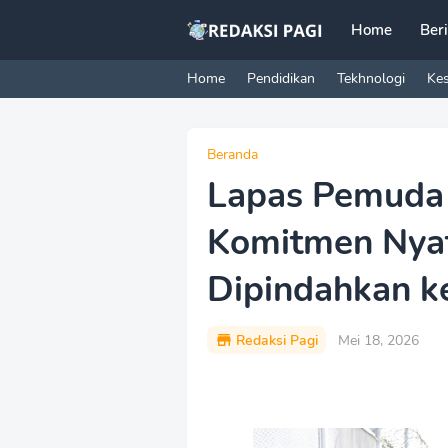
Home
Ber
Home
Pendidikan
Tekhnologi
Ke
Beranda
Lapas Pemuda
Komitmen Nyat
Dipindahkan k
Redaksi Pagi
Mei 18, 2026
P
r
e
m
i