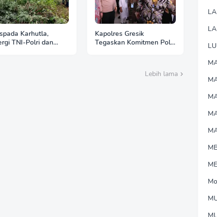
L
LA
pada Karhutla,
Kapolres Gresik
ergi TNI-Polri dan
Tegaskan Komitmen Polri
LU
hutani Pasang Banner
Dukung Pendidikan
auan di Kawasan
Berkualitas
MA
an Ngrayun
Lebih lama
M
MA
M
M
M
M
Mo
MU
M