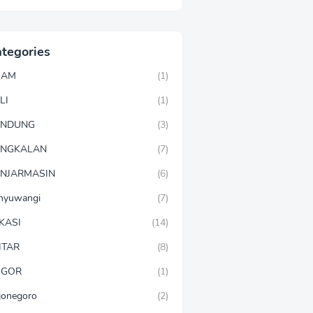
tegories
GAM
(1)
LI
(1)
ANDUNG
(3)
ANGKALAN
(7)
NJARMASIN
(6)
nyuwangi
(7)
KASI
(14)
ITAR
(8)
OGOR
(1)
jonegoro
(2)