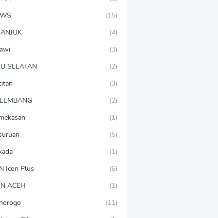
EWS
(15)
ANJUK
(4)
awi
(3)
U SELATAN
(2)
citan
(3)
LEMBANG
(2)
mekasan
(1)
suruan
(5)
lkada
(1)
N Icon Plus
(6)
N ACEH
(1)
norogo
(11)