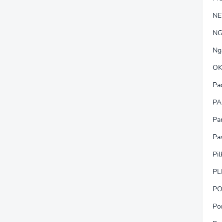
N
NG
Ng
OK
Pa
PA
Pa
Pa
Pi
PL
PO
Po