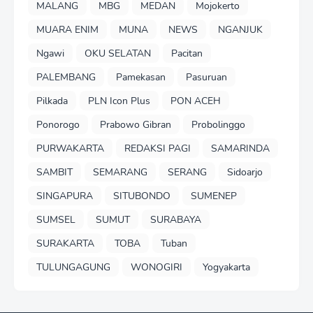
MALANG
MBG
MEDAN
Mojokerto
MUARA ENIM
MUNA
NEWS
NGANJUK
Ngawi
OKU SELATAN
Pacitan
PALEMBANG
Pamekasan
Pasuruan
Pilkada
PLN Icon Plus
PON ACEH
Ponorogo
Prabowo Gibran
Probolinggo
PURWAKARTA
REDAKSI PAGI
SAMARINDA
SAMBIT
SEMARANG
SERANG
Sidoarjo
SINGAPURA
SITUBONDO
SUMENEP
SUMSEL
SUMUT
SURABAYA
SURAKARTA
TOBA
Tuban
TULUNGAGUNG
WONOGIRI
Yogyakarta