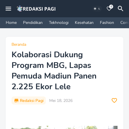
0
Home
Pendidikan
Tekhnologi
Kesehatan
Fashion
Com
Beranda
Kolaborasi Dukung
Program MBG, Lapas
Pemuda Madiun Panen
2.225 Ekor Lele
Redaksi Pagi
Mei 18, 2026
P
r
e
m