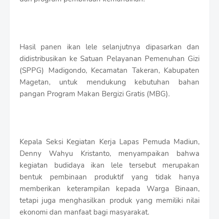
r
o
f
f
T
Hasil panen ikan lele selanjutnya dipasarkan dan
e
didistribusikan ke Satuan Pelayanan Pemenuhan Gizi
m
p
(SPPG) Madigondo, Kecamatan Takeran, Kabupaten
l
Magetan, untuk mendukung kebutuhan bahan
a
pangan Program Makan Bergizi Gratis (MBG).
t
e
s
Kepala Seksi Kegiatan Kerja Lapas Pemuda Madiun,
Denny Wahyu Kristanto, menyampaikan bahwa
kegiatan budidaya ikan lele tersebut merupakan
bentuk pembinaan produktif yang tidak hanya
memberikan keterampilan kepada Warga Binaan,
tetapi juga menghasilkan produk yang memiliki nilai
ekonomi dan manfaat bagi masyarakat.