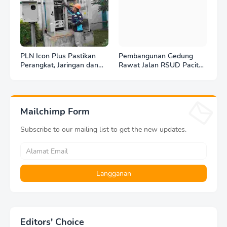
PLN Icon Plus Pastikan
Pembangunan Gedung
Perangkat, Jaringan dan
Rawat Jalan RSUD Pacitan
Infrastruktur Beroperasi
Dilanjut, DBHCHT Rp7,2
Normal Pasca Gempa
Miliar Jadi Penopang
Tuban
Layanan Kesehatan
Mailchimp Form
Subscribe to our mailing list to get the new updates.
Editors' Choice