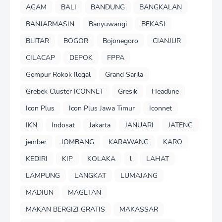
AGAM
BALI
BANDUNG
BANGKALAN
BANJARMASIN
Banyuwangi
BEKASI
BLITAR
BOGOR
Bojonegoro
CIANJUR
CILACAP
DEPOK
FPPA
Gempur Rokok Ilegal
Grand Sarila
Grebek Cluster ICONNET
Gresik
Headline
Icon Plus
Icon Plus Jawa Timur
Iconnet
IKN
Indosat
Jakarta
JANUARI
JATENG
jember
JOMBANG
KARAWANG
KARO
KEDIRI
KIP
KOLAKA
l
LAHAT
LAMPUNG
LANGKAT
LUMAJANG
MADIUN
MAGETAN
MAKAN BERGIZI GRATIS
MAKASSAR