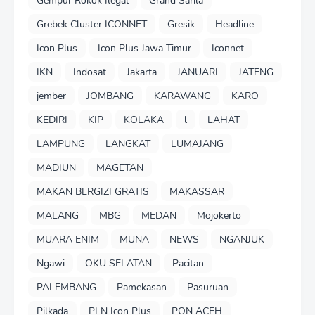
Gempur Rokok Ilegal
Grand Sarila
Grebek Cluster ICONNET
Gresik
Headline
Icon Plus
Icon Plus Jawa Timur
Iconnet
IKN
Indosat
Jakarta
JANUARI
JATENG
jember
JOMBANG
KARAWANG
KARO
KEDIRI
KIP
KOLAKA
l
LAHAT
LAMPUNG
LANGKAT
LUMAJANG
MADIUN
MAGETAN
MAKAN BERGIZI GRATIS
MAKASSAR
MALANG
MBG
MEDAN
Mojokerto
MUARA ENIM
MUNA
NEWS
NGANJUK
Ngawi
OKU SELATAN
Pacitan
PALEMBANG
Pamekasan
Pasuruan
Pilkada
PLN Icon Plus
PON ACEH