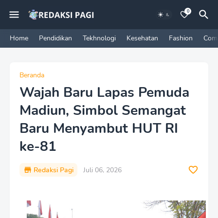
0
Home
Pendidikan
Tekhnologi
Kesehatan
Fashion
Com
Beranda
Wajah Baru Lapas Pemuda
Madiun, Simbol Semangat
Baru Menyambut HUT RI
ke-81
Redaksi Pagi
Juli 06, 2026
P
r
e
m