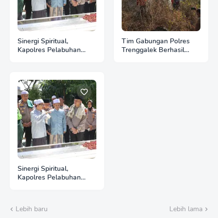
Sinergi Spiritual,
Tim Gabungan Polres
Kapolres Pelabuhan
Trenggalek Berhasil
Tanjung Perak Ziarah
Evakuasi 4 Pendaki yang
Wali di Surabaya
Terjebak Kebakaran di
Gunung Orak arik
Sinergi Spiritual,
Kapolres Pelabuhan
Tanjung Perak Ziarah
Wali di Surabaya
Lebih baru
Lebih lama