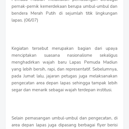
r
pernak-pernik kemerdekaan berupa umbul-umbul dan
o
bendera Merah Putih di sejumlah titik lingkungan
f
f
lapas. (06/07)
T
e
m
p
l
Kegiatan tersebut merupakan bagian dari upaya
a
menciptakan suasana nasionalisme sekaligus
t
menghadirkan wajah baru Lapas Pemuda Madiun
e
s
yang lebih bersih, rapi, dan representatif. Sebelumnya,
pada Jumat lalu, jajaran petugas juga melaksanakan
pengecatan area depan lapas sehingga tampak lebih
segar dan menarik sebagai wajah terdepan institusi.
Selain pemasangan umbul-umbul dan pengecatan, di
area depan lapas juga dipasang berbagai flyer berisi