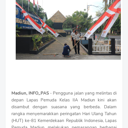
i
u
m
B
y
R
a
u
s
h
a
n
D
e
s
i
g
n
Madiun, INFO_PAS
- Pengguna jalan yang melintas di
W
depan Lapas Pemuda Kelas IIA Madiun kini akan
i
disambut dengan suasana yang berbeda. Dalam
t
rangka menyemarakkan peringatan Hari Ulang Tahun
h
S
(HUT) ke-81 Kemerdekaan Republik Indonesia, Lapas
h
Pemuda Madiun melakukan pemasangan berbagai