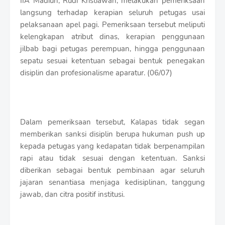
IIA Madiun, Rudi Kristiawan, melakukan pemeriksaan
t
langsung terhadap kerapian seluruh petugas usai
h
S
pelaksanaan apel pagi. Pemeriksaan tersebut meliputi
h
kelengkapan atribut dinas, kerapian penggunaan
r
jilbab bagi petugas perempuan, hingga penggunaan
o
f
sepatu sesuai ketentuan sebagai bentuk penegakan
f
disiplin dan profesionalisme aparatur. (06/07)
T
e
m
p
l
Dalam pemeriksaan tersebut, Kalapas tidak segan
a
memberikan sanksi disiplin berupa hukuman push up
t
kepada petugas yang kedapatan tidak berpenampilan
e
s
rapi atau tidak sesuai dengan ketentuan. Sanksi
diberikan sebagai bentuk pembinaan agar seluruh
jajaran senantiasa menjaga kedisiplinan, tanggung
jawab, dan citra positif institusi.