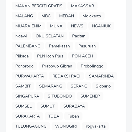
MAKAN BERGIZI GRATIS
MAKASSAR
MALANG
MBG
MEDAN
Mojokerto
MUARA ENIM
MUNA
NEWS
NGANJUK
Ngawi
OKU SELATAN
Pacitan
PALEMBANG
Pamekasan
Pasuruan
Pilkada
PLN Icon Plus
PON ACEH
Ponorogo
Prabowo Gibran
Probolinggo
PURWAKARTA
REDAKSI PAGI
SAMARINDA
SAMBIT
SEMARANG
SERANG
Sidoarjo
SINGAPURA
SITUBONDO
SUMENEP
SUMSEL
SUMUT
SURABAYA
SURAKARTA
TOBA
Tuban
TULUNGAGUNG
WONOGIRI
Yogyakarta