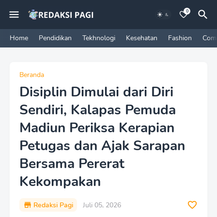
0
Home
Pendidikan
Tekhnologi
Kesehatan
Fashion
Com
Beranda
Disiplin Dimulai dari Diri
Sendiri, Kalapas Pemuda
Madiun Periksa Kerapian
Petugas dan Ajak Sarapan
Bersama Pererat
Kekompakan
Redaksi Pagi
Juli 05, 2026
P