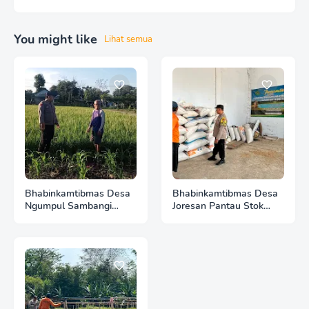
You might like
Lihat semua
Bhabinkamtibmas Desa
Bhabinkamtibmas Desa
Ngumpul Sambangi
Joresan Pantau Stok
Warga, Galakkan
Beras Warga, Jaga
Pemanfaatan
Ketersediaan Pangan
Pekarangan untuk
Pangan Mandiri