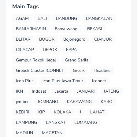
Main Tags
AGAM
BALI
BANDUNG
BANGKALAN
BANJARMASIN
Banyuwangi
BEKASI
BLITAR
BOGOR
Bojonegoro
CIANJUR
CILACAP
DEPOK
FPPA
Gempur Rokok Ilegal
Grand Sarila
Grebek Cluster ICONNET
Gresik
Headline
Icon Plus
Icon Plus Jawa Timur
Iconnet
IKN
Indosat
Jakarta
JANUARI
JATENG
jember
JOMBANG
KARAWANG
KARO
KEDIRI
KIP
KOLAKA
l
LAHAT
LAMPUNG
LANGKAT
LUMAJANG
MADIUN
MAGETAN