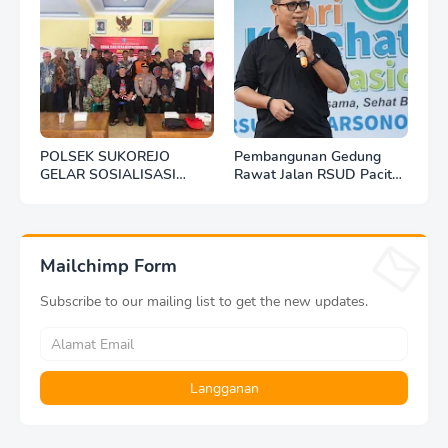
POLSEK SUKOREJO
Pembangunan Gedung
GELAR SOSIALISASI
Rawat Jalan RSUD Pacitan
DESA BERSINAR DI DESA
Dilanjut, DBHCHT Rp7,2
KEDUNGBANTENG
Miliar Jadi Penopang
Layanan Kesehatan
Mailchimp Form
Subscribe to our mailing list to get the new updates.