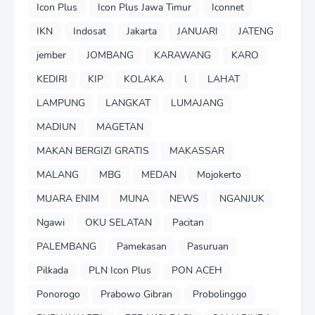
Icon Plus
Icon Plus Jawa Timur
Iconnet
IKN
Indosat
Jakarta
JANUARI
JATENG
jember
JOMBANG
KARAWANG
KARO
KEDIRI
KIP
KOLAKA
l
LAHAT
LAMPUNG
LANGKAT
LUMAJANG
MADIUN
MAGETAN
MAKAN BERGIZI GRATIS
MAKASSAR
MALANG
MBG
MEDAN
Mojokerto
MUARA ENIM
MUNA
NEWS
NGANJUK
Ngawi
OKU SELATAN
Pacitan
PALEMBANG
Pamekasan
Pasuruan
Pilkada
PLN Icon Plus
PON ACEH
Ponorogo
Prabowo Gibran
Probolinggo