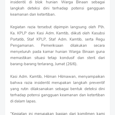
insidentil di blok hunian Warga Binaan sebagai
r
o
langkah deteksi dini terhadap potensi gangguan
f
keamanan dan ketertiban.
f
T
e
Kegiatan razia tersebut dipimpin langsung oleh Plh.
m
Ka. KPLP dan Kasi Adm. Kamtib, diikuti oleh Kasubsi
p
Portatib, Staf KPLP, Staf Adm. Kamtib, serta Regu
l
Pengamanan. Pemeriksaan dilakukan secara
a
t
menyeluruh pada kamar hunian Warga Binaan guna
e
memastikan situasi tetap kondusif dan steril dari
s
barang-barang terlarang, Jumat (26/6).
Kasi Adm. Kamtib, Hilman Hilmawan, menyampaikan
bahwa razia insidentil merupakan langkah preventif
yang rutin dilaksanakan sebagai bentuk deteksi dini
terhadap potensi gangguan keamanan dan ketertiban
di dalam lapas.
"Kegiatan ini merupakan bagian dari komitmen kami