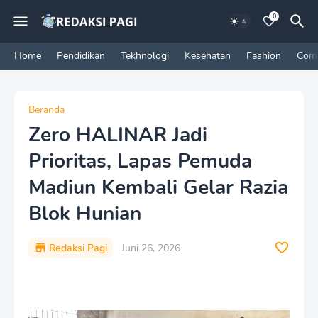
0
Home
Pendidikan
Tekhnologi
Kesehatan
Fashion
Com
Beranda
Zero HALINAR Jadi
Prioritas, Lapas Pemuda
Madiun Kembali Gelar Razia
Blok Hunian
Redaksi Pagi
Juni 26, 2026
P
r
e
m