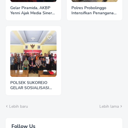
Gelar Piramida, AKBP
Polres Probolinggo
Yenni Ajak Media Sinergi
Intensifkan Penanganan
Jaga Kondusivitas
Karhutla di Lereng
Bojonegoro
Gunung Bromo
POLSEK SUKOREJO
GELAR SOSIALISASI
DESA BERSINAR DI
DESA
KEDUNGBANTENG
Lebih baru
Lebih lama
Follow Us