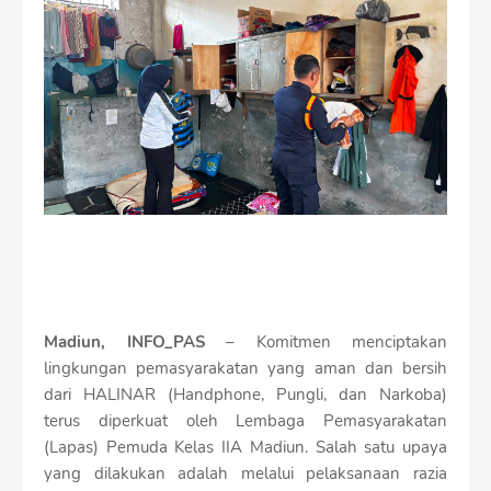
i
u
m
B
y
R
a
u
s
h
a
n
D
e
s
i
g
Madiun, INFO_PAS
– Komitmen menciptakan
n
lingkungan pemasyarakatan yang aman dan bersih
W
dari HALINAR (Handphone, Pungli, dan Narkoba)
i
t
terus diperkuat oleh Lembaga Pemasyarakatan
h
(Lapas) Pemuda Kelas IIA Madiun. Salah satu upaya
S
yang dilakukan adalah melalui pelaksanaan razia
h