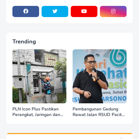
Trending
PLN Icon Plus Pastikan
Pembangunan Gedung
Perangkat, Jaringan dan
Rawat Jalan RSUD Pacitan
Infrastruktur Beroperasi
Dilanjut, DBHCHT Rp7,2
Normal Pasca Gempa
Miliar Jadi Penopang
Tuban
Layanan Kesehatan