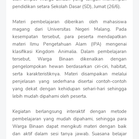
r
pendidikan setara Sekolah Dasar (SD), Jumat (26/6).
o
f
f
Materi pembelajaran diberikan oleh mahasiswa
T
magang dari Universitas Negeri Malang. Pada
e
kesempatan tersebut, para peserta mendapatkan
m
p
materi Ilmu Pengetahuan Alam (IPA) mengenai
l
klasifikasi Kingdom Animalia. Dalam pembelajaran
a
tersebut, Warga Binaan dikenalkan dengan
t
pengelompokan hewan berdasarkan ciri-ciri, habitat,
e
s
serta karakteristiknya. Materi disampaikan melalui
penjelasan yang sederhana disertai contoh-contoh
yang dekat dengan kehidupan sehari-hari sehingga
lebih mudah dipahami oleh peserta.
Kegiatan berlangsung interaktif dengan metode
pembelajaran yang mudah dipahami, sehingga para
Warga Binaan dapat mengikuti materi dengan baik
dan aktif dalam sesi tanya jawab. Suasana belajar