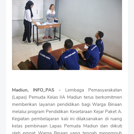
i
u
m
B
y
R
a
u
s
h
a
n
D
e
s
i
Madiun, INFO_PAS
– Lembaga Pemasyarakatan
g
n
(Lapas) Pemuda Kelas IIA Madiun terus berkomitmen
W
memberikan layanan pendidikan bagi Warga Binaan
i
melalui program Pendidikan Kesetaraan Kejar Paket A.
t
Kegiatan pembelajaran kali ini dilaksanakan di ruang
h
S
kelas pembinaan Lapas Pemuda Madiun dan diikuti
h
oleh empat Warga Binaan yang tengah menempuh