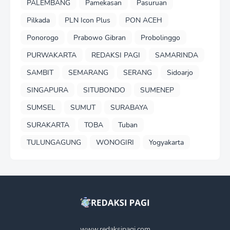
PALEMBANG
Pamekasan
Pasuruan
Pilkada
PLN Icon Plus
PON ACEH
Ponorogo
Prabowo Gibran
Probolinggo
PURWAKARTA
REDAKSI PAGI
SAMARINDA
SAMBIT
SEMARANG
SERANG
Sidoarjo
SINGAPURA
SITUBONDO
SUMENEP
SUMSEL
SUMUT
SURABAYA
SURAKARTA
TOBA
Tuban
TULUNGAGUNG
WONOGIRI
Yogyakarta
www.redaksipagi.com