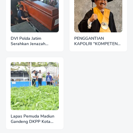
DVI Polda Jatim
PENGGANTIAN
Serahkan Jenazah
KAPOLRI "KOMPETENSI
Kelima Korban KM
ABSOLUT PRESIDEN"
Mutiara Sentosa II
Lapas Pemuda Madiun
Gandeng DKPP Kota
Madiun, Tinjau dan
Evaluasi Lahan