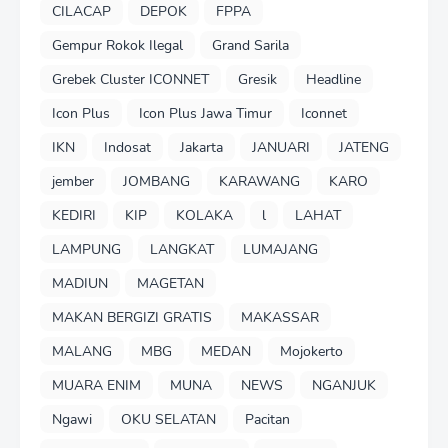
CILACAP
DEPOK
FPPA
Gempur Rokok Ilegal
Grand Sarila
Grebek Cluster ICONNET
Gresik
Headline
Icon Plus
Icon Plus Jawa Timur
Iconnet
IKN
Indosat
Jakarta
JANUARI
JATENG
jember
JOMBANG
KARAWANG
KARO
KEDIRI
KIP
KOLAKA
l
LAHAT
LAMPUNG
LANGKAT
LUMAJANG
MADIUN
MAGETAN
MAKAN BERGIZI GRATIS
MAKASSAR
MALANG
MBG
MEDAN
Mojokerto
MUARA ENIM
MUNA
NEWS
NGANJUK
Ngawi
OKU SELATAN
Pacitan