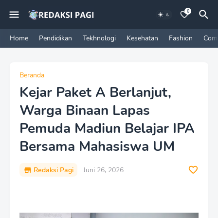
0
Home
Pendidikan
Tekhnologi
Kesehatan
Fashion
Com
Beranda
Kejar Paket A Berlanjut,
Warga Binaan Lapas
Pemuda Madiun Belajar IPA
Bersama Mahasiswa UM
Redaksi Pagi
Juni 26, 2026
P
r
e
m