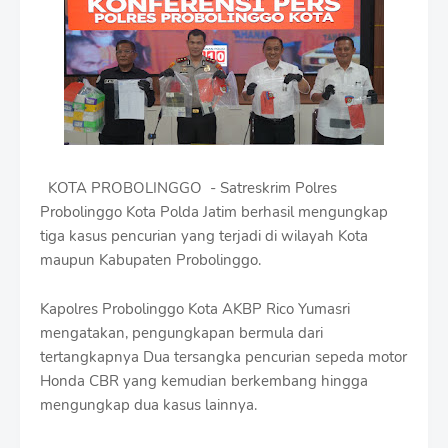
i
u
m
B
y
R
a
u
s
h
KOTA PROBOLINGGO - Satreskrim Polres
a
n
Probolinggo Kota Polda Jatim berhasil mengungkap
D
tiga kasus pencurian yang terjadi di wilayah Kota
e
maupun Kabupaten Probolinggo.
s
i
g
Kapolres Probolinggo Kota AKBP Rico Yumasri
n
mengatakan, pengungkapan bermula dari
W
tertangkapnya Dua tersangka pencurian sepeda motor
i
Honda CBR yang kemudian berkembang hingga
t
h
mengungkap dua kasus lainnya.
S
h