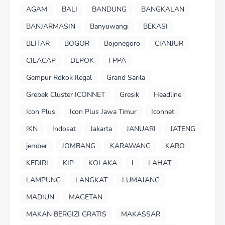
AGAM
BALI
BANDUNG
BANGKALAN
BANJARMASIN
Banyuwangi
BEKASI
BLITAR
BOGOR
Bojonegoro
CIANJUR
CILACAP
DEPOK
FPPA
Gempur Rokok Ilegal
Grand Sarila
Grebek Cluster ICONNET
Gresik
Headline
Icon Plus
Icon Plus Jawa Timur
Iconnet
IKN
Indosat
Jakarta
JANUARI
JATENG
jember
JOMBANG
KARAWANG
KARO
KEDIRI
KIP
KOLAKA
l
LAHAT
LAMPUNG
LANGKAT
LUMAJANG
MADIUN
MAGETAN
MAKAN BERGIZI GRATIS
MAKASSAR