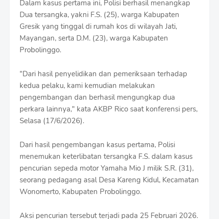
Dalam kasus pertama ini, Polisi berhasil menangkap
r
o
Dua tersangka, yakni F.S. (25), warga Kabupaten
f
Gresik yang tinggal di rumah kos di wilayah Jati,
f
Mayangan, serta D.M. (23), warga Kabupaten
T
Probolinggo.
e
m
p
"Dari hasil penyelidikan dan pemeriksaan terhadap
l
kedua pelaku, kami kemudian melakukan
a
pengembangan dan berhasil mengungkap dua
t
e
perkara lainnya," kata AKBP Rico saat konferensi pers,
s
Selasa (17/6/2026).
Dari hasil pengembangan kasus pertama, Polisi
menemukan keterlibatan tersangka F.S. dalam kasus
pencurian sepeda motor Yamaha Mio J milik S.R. (31),
seorang pedagang asal Desa Kareng Kidul, Kecamatan
Wonomerto, Kabupaten Probolinggo.
Aksi pencurian tersebut terjadi pada 25 Februari 2026.