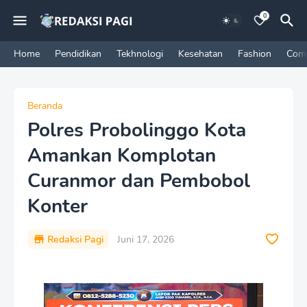
0
Home
Pendidikan
Tekhnologi
Kesehatan
Fashion
Com
Beranda
Polres Probolinggo Kota
Amankan Komplotan
Curanmor dan Pembobol
Konter
Redaksi Pagi
Juni 17, 2026
P
r
e
m