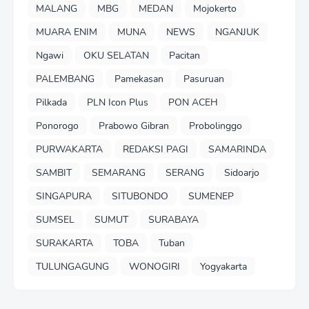
MALANG
MBG
MEDAN
Mojokerto
MUARA ENIM
MUNA
NEWS
NGANJUK
Ngawi
OKU SELATAN
Pacitan
PALEMBANG
Pamekasan
Pasuruan
Pilkada
PLN Icon Plus
PON ACEH
Ponorogo
Prabowo Gibran
Probolinggo
PURWAKARTA
REDAKSI PAGI
SAMARINDA
SAMBIT
SEMARANG
SERANG
Sidoarjo
SINGAPURA
SITUBONDO
SUMENEP
SUMSEL
SUMUT
SURABAYA
SURAKARTA
TOBA
Tuban
TULUNGAGUNG
WONOGIRI
Yogyakarta