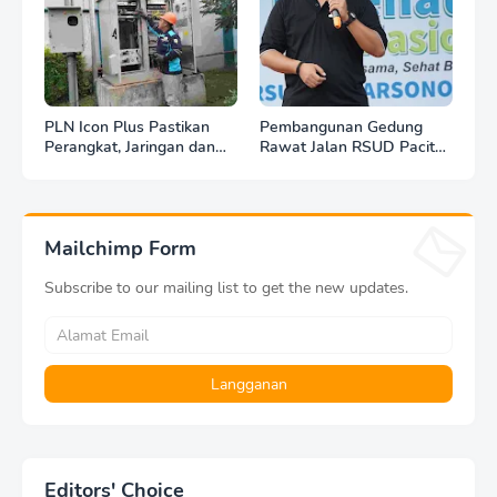
PLN Icon Plus Pastikan
Pembangunan Gedung
Perangkat, Jaringan dan
Rawat Jalan RSUD Pacitan
Infrastruktur Beroperasi
Dilanjut, DBHCHT Rp7,2
Normal Pasca Gempa
Miliar Jadi Penopang
Tuban
Layanan Kesehatan
Mailchimp Form
Subscribe to our mailing list to get the new updates.
Editors' Choice