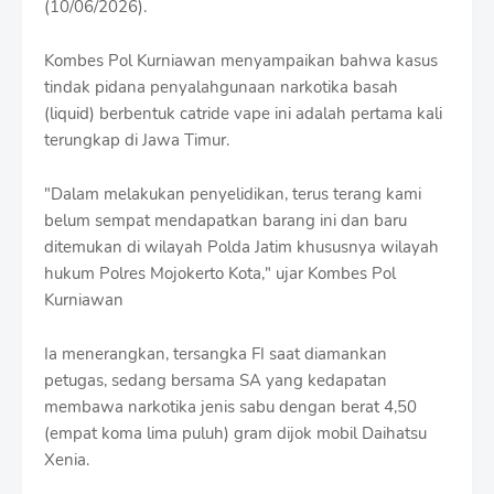
(10/06/2026).
r
o
f
Kombes Pol Kurniawan menyampaikan bahwa kasus
f
tindak pidana penyalahgunaan narkotika basah
T
(liquid) berbentuk catride vape ini adalah pertama kali
e
m
terungkap di Jawa Timur.
p
l
"Dalam melakukan penyelidikan, terus terang kami
a
t
belum sempat mendapatkan barang ini dan baru
e
ditemukan di wilayah Polda Jatim khususnya wilayah
s
hukum Polres Mojokerto Kota," ujar Kombes Pol
Kurniawan
Ia menerangkan, tersangka FI saat diamankan
petugas, sedang bersama SA yang kedapatan
membawa narkotika jenis sabu dengan berat 4,50
(empat koma lima puluh) gram dijok mobil Daihatsu
Xenia.