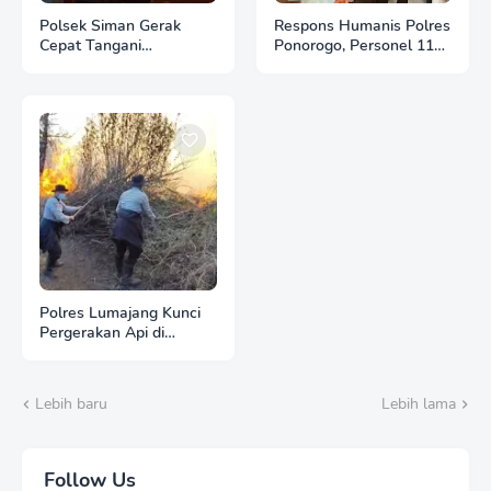
Polsek Siman Gerak
Respons Humanis Polres
Cepat Tangani
Ponorogo, Personel 110
Kebakaran 3 Hektare
Bantu Tenangkan Anak
Lahan Tebu di Desa
Berkebutuhan Khusus
Brahu
Polres Lumajang Kunci
Pergerakan Api di
Ranupani Antisipasi
Karhutla TNBTS Meluas
Lebih baru
Lebih lama
Follow Us