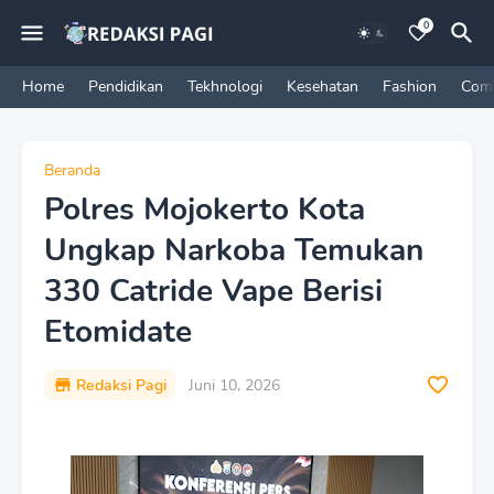
0
Home
Pendidikan
Tekhnologi
Kesehatan
Fashion
Com
Beranda
Polres Mojokerto Kota
Ungkap Narkoba Temukan
330 Catride Vape Berisi
Etomidate
Redaksi Pagi
Juni 10, 2026
P
r
e
m