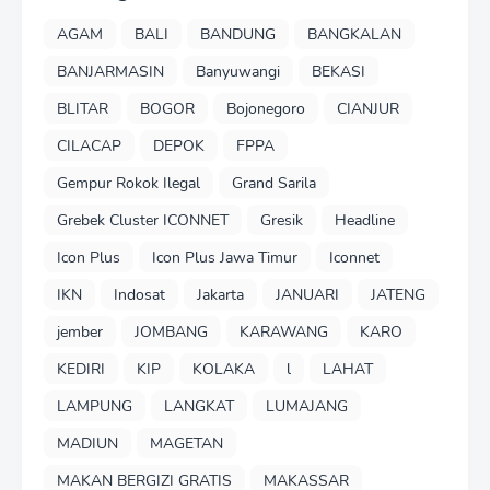
AGAM
BALI
BANDUNG
BANGKALAN
BANJARMASIN
Banyuwangi
BEKASI
BLITAR
BOGOR
Bojonegoro
CIANJUR
CILACAP
DEPOK
FPPA
Gempur Rokok Ilegal
Grand Sarila
Grebek Cluster ICONNET
Gresik
Headline
Icon Plus
Icon Plus Jawa Timur
Iconnet
IKN
Indosat
Jakarta
JANUARI
JATENG
jember
JOMBANG
KARAWANG
KARO
KEDIRI
KIP
KOLAKA
l
LAHAT
LAMPUNG
LANGKAT
LUMAJANG
MADIUN
MAGETAN
MAKAN BERGIZI GRATIS
MAKASSAR