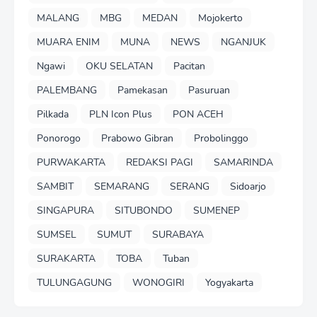
MALANG
MBG
MEDAN
Mojokerto
MUARA ENIM
MUNA
NEWS
NGANJUK
Ngawi
OKU SELATAN
Pacitan
PALEMBANG
Pamekasan
Pasuruan
Pilkada
PLN Icon Plus
PON ACEH
Ponorogo
Prabowo Gibran
Probolinggo
PURWAKARTA
REDAKSI PAGI
SAMARINDA
SAMBIT
SEMARANG
SERANG
Sidoarjo
SINGAPURA
SITUBONDO
SUMENEP
SUMSEL
SUMUT
SURABAYA
SURAKARTA
TOBA
Tuban
TULUNGAGUNG
WONOGIRI
Yogyakarta