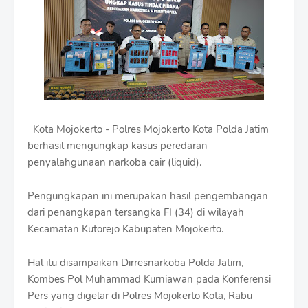
i
u
m
B
y
R
a
u
s
h
Kota Mojokerto - Polres Mojokerto Kota Polda Jatim
a
n
berhasil mengungkap kasus peredaran
D
penyalahgunaan narkoba cair (liquid).
e
s
Pengungkapan ini merupakan hasil pengembangan
i
g
dari penangkapan tersangka FI (34) di wilayah
n
Kecamatan Kutorejo Kabupaten Mojokerto.
W
i
t
Hal itu disampaikan Dirresnarkoba Polda Jatim,
h
Kombes Pol Muhammad Kurniawan pada Konferensi
S
Pers yang digelar di Polres Mojokerto Kota, Rabu
h