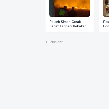
Polsek Siman Gerak
Res
Cepat Tangani Kebakaran
Pon
3 Hektare Lahan Tebu di
Ban
Desa Brahu
Lebih baru