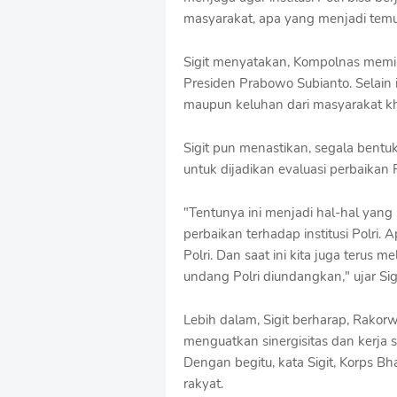
o
masyarakat, apa yang menjadi temuan
f
f
Sigit menyatakan, Kompolnas memi
T
Presiden Prabowo Subianto. Selain
e
m
maupun keluhan dari masyarakat khu
p
l
Sigit pun menastikan, segala bent
a
t
untuk dijadikan evaluasi perbaikan P
e
s
"Tentunya ini menjadi hal-hal yang
perbaikan terhadap institusi Polri.
Polri. Dan saat ini kita juga teru
undang Polri diundangkan," ujar Sig
Lebih dalam, Sigit berharap, Rakorw
menguatkan sinergisitas dan kerja
Dengan begitu, kata Sigit, Korps Bh
rakyat.