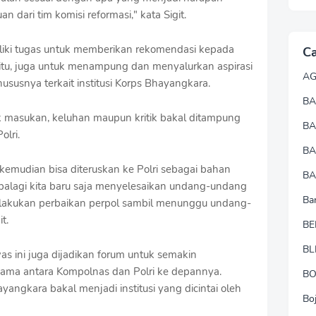
 dari tim komisi reformasi," kata Sigit.
liki tugas untuk memberikan rekomendasi kepada
Ca
 itu, juga untuk menampung dan menyalurkan aspirasi
A
susnya terkait institusi Korps Bhayangkara.
BA
uk masukan, keluhan maupun kritik bakal ditampung
B
olri.
B
 kemudian bisa diteruskan ke Polri sebagai bahan
BA
 Apalagi kita baru saja menyelesaikan undang-undang
Ba
s melakukan perbaikan perpol sambil menunggu undang-
it.
BE
BL
as ini juga dijadikan forum untuk semakin
 sama antara Kompolnas dan Polri ke depannya.
B
ayangkara bakal menjadi institusi yang dicintai oleh
Bo