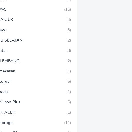
EWS
(15)
ANJUK
(4)
awi
(3)
U SELATAN
(2)
citan
(3)
LEMBANG
(2)
mekasan
(1)
suruan
(5)
lkada
(1)
N Icon Plus
(6)
N ACEH
(1)
norogo
(11)