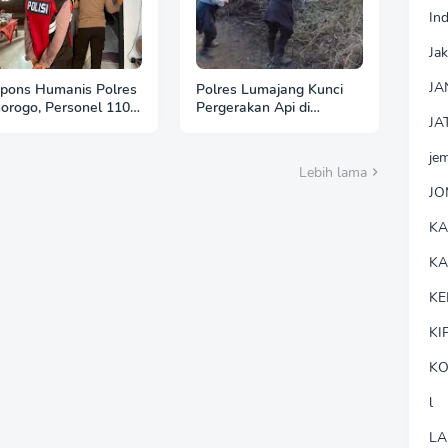
In
Jak
JA
pons Humanis Polres
Polres Lumajang Kunci
orogo, Personel 110
Pergerakan Api di
JA
tu Tenangkan Anak
Ranupani Antisipasi
Berkebutuhan Khusus
Karhutla TNBTS Meluas
je
Lebih lama
J
K
K
KE
KI
KO
l
LA