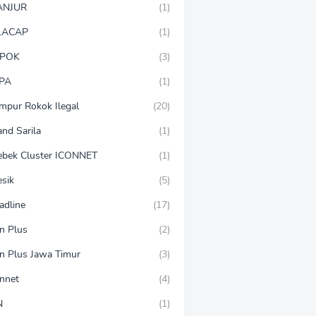
ANJUR
(1)
LACAP
(1)
POK
(3)
PA
(1)
mpur Rokok Ilegal
(20)
and Sarila
(1)
ebek Cluster ICONNET
(1)
esik
(5)
adline
(17)
on Plus
(2)
on Plus Jawa Timur
(3)
onnet
(4)
N
(1)