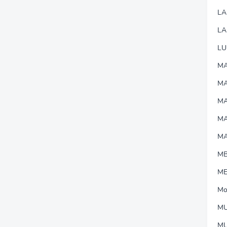
L
LA
LU
MA
M
MA
M
M
M
M
Mo
MU
M