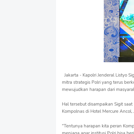
u
m
B
y
R
a
u
s
h
a
n
D
e
Jakarta - Kapolri Jenderal Listyo
s
mitra strategis Polri yang terus 
i
g
mewujudkan harapan dari masyarak
n
W
Hal tersebut disampaikan Sigit sa
i
Kompolnas di Hotel Mercure Ancol, 
t
h
S
"Tentunya harapan kita peran Kompo
h
menjaga agar institusi Polri bisa b
r