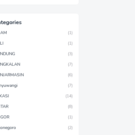
tegories
GAM
(1)
LI
(1)
ANDUNG
(3)
ANGKALAN
(7)
NJARMASIN
(6)
nyuwangi
(7)
KASI
(14)
ITAR
(8)
OGOR
(1)
jonegoro
(2)