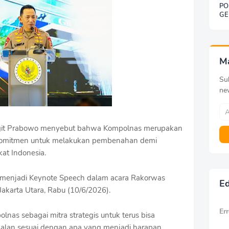
PO
GE
SO
BE
DE
KE
G
M
Sub
ne
 Sigit Prabowo menyebut bahwa Kompolnas merupakan
berkomitmen untuk melakukan pembenahan demi
at Indonesia.
at menjadi Keynote Speech dalam acara Rakorwas
Ed
Jakarta Utara, Rabu (10/6/2026).
Err
lnas sebagai mitra strategis untuk terus bisa
erjalan sesuai dengan apa yang menjadi harapan