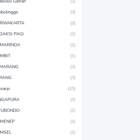
abowo Gibran
(1)
obolinggo
(3)
URWAKARTA
(2)
DAKSI PAGI
(1)
MARINDA
(1)
MBIT
(1)
EMARANG
(2)
RANG
(3)
doarjo
(23)
NGAPURA
(1)
TUBONDO
(1)
MENEP
(1)
MSEL
(1)