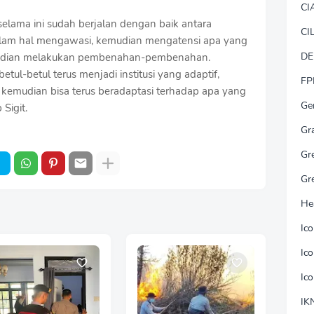
CI
elama ini sudah berjalan dengan baik antara
CI
alam hal mengawasi, kemudian mengatensi apa yang
DE
emudian melakukan pembenahan-pembenahan.
betul-betul terus menjadi institusi yang adaptif,
FP
ng kemudian bisa terus beradaptasi terhadap apa yang
Ge
Sigit.
Gr
Gr
Gr
He
Ic
Ic
Ic
IK