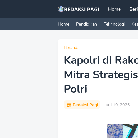
Home
Ber
Home
Pendidikan
Tekhnologi
Ke
Beranda
Kapolri di Ra
Mitra Strateg
Polri
Redaksi Pagi
Juni 10, 2026
P
r
e
m
i