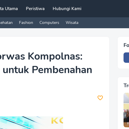
ita Utama
Peristiwa
Hubungi Kami
sehatan
Fashion
Computers
Wisata
Fo
korwas Kompolnas:
is untuk Pembenahan
Tr