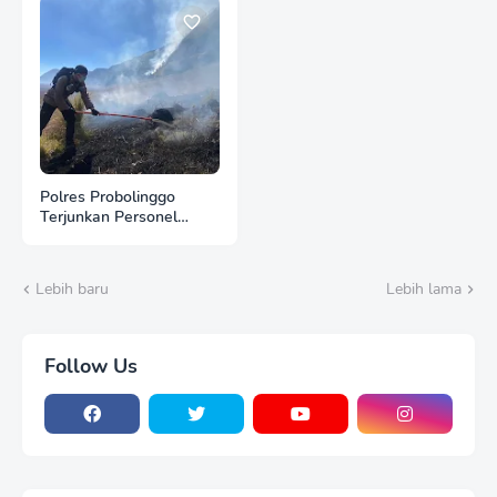
Polres Probolinggo
Terjunkan Personel
Bantu Padamkan
Kebakaran Hutan di
Gunung Bromo
Lebih baru
Lebih lama
Follow Us