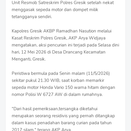
Unit Resmob Satreskrim Polres Gresik setelah nekat
f
f
menggasak sepeda motor dan dompet milik
T
tetangganya sendiri.
e
m
p
Kapolres Gresik AKBP Ramadhan Nasution melalui
l
Kasat Reskrim Polres Gresik, AKP Arya Widjaya
a
mengatakan, aksi pencurian ini terjadi pada Selasa dini
t
hari, 12 Mei 2026 di Desa Drancang Kecamatan
e
s
Menganti, Gresik.
​Peristiwa bermula pada Senin malam (11/5/2026)
sekitar pukul 21.30 WIB, saat korban memarkir
sepeda motor Honda Vario 150 warna hitam dengan
nomor Polisi W 6727 AW di dalam rumahnya.
"Dari hasil pemeriksaan,tersangka diketahui
merupakan seorang residivis yang pernah ditangkap
dalam kasus penadahan barang curian pada tahun
2017 silam," terang AKP Arya.