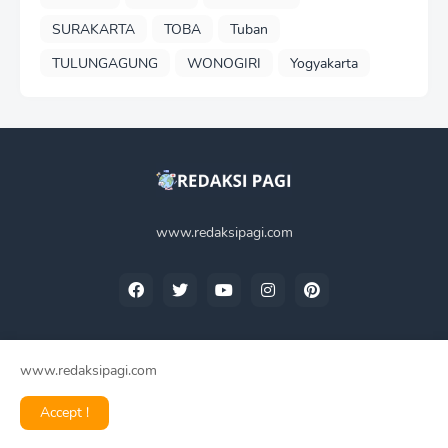
SURAKARTA
TOBA
Tuban
TULUNGAGUNG
WONOGIRI
Yogyakarta
www.redaksipagi.com
www.redaksipagi.com
Home
Tentang Kami
Privacy Policy
Contact Us
Accept !
Redaksi Pagi -
2025