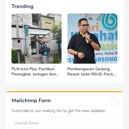
Trending
PLN Icon Plus Pastikan
Pembangunan Gedung
Perangkat, Jaringan dan
Rawat Jalan RSUD Pacitan
Infrastruktur Beroperasi
Dilanjut, DBHCHT Rp7,2
Normal Pasca Gempa
Miliar Jadi Penopang
Tuban
Layanan Kesehatan
Mailchimp Form
Subscribe to our mailing list to get the new updates.