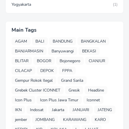
Yogyakarta
(1)
Main Tags
AGAM
BALI
BANDUNG
BANGKALAN
BANJARMASIN
Banyuwangi
BEKASI
BLITAR
BOGOR
Bojonegoro
CIANJUR
CILACAP
DEPOK
FPPA
Gempur Rokok Ilegal
Grand Sarila
Grebek Cluster ICONNET
Gresik
Headline
Icon Plus
Icon Plus Jawa Timur
Iconnet
IKN
Indosat
Jakarta
JANUARI
JATENG
jember
JOMBANG
KARAWANG
KARO