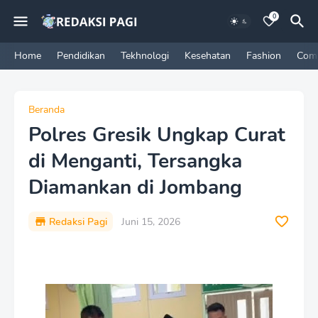
0
Home
Pendidikan
Tekhnologi
Kesehatan
Fashion
Com
Beranda
Polres Gresik Ungkap Curat
di Menganti, Tersangka
Diamankan di Jombang
Redaksi Pagi
Juni 15, 2026
P
r
e
m
i
u