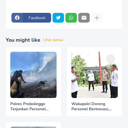
Facebook
You might like
Lihat semua
Polres Probolinggo
Wakapolri Dorong
Terjunkan Personel
Personel Berinovasi,
Bantu Padamkan
Bripda Muhammad Putra
Kebakaran Hutan di
Aulia Jadi Contoh Nyata
Gunung Bromo