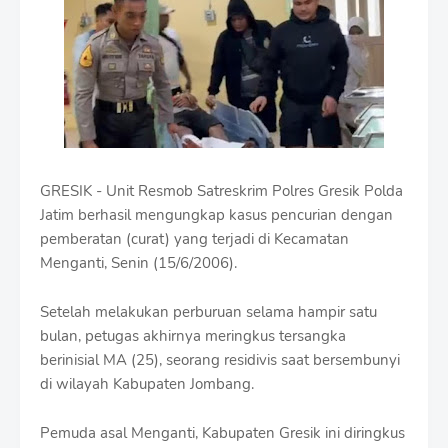
m
B
y
R
a
u
s
h
a
n
​GRESIK - Unit Resmob Satreskrim Polres Gresik Polda
D
e
Jatim berhasil mengungkap kasus pencurian dengan
s
pemberatan (curat) yang terjadi di Kecamatan
i
Menganti, Senin (15/6/2006).
g
n
W
Setelah melakukan perburuan selama hampir satu
i
bulan, petugas akhirnya meringkus tersangka
t
berinisial MA (25), seorang residivis saat bersembunyi
h
S
di wilayah Kabupaten Jombang.
h
r
Pemuda asal Menganti, Kabupaten Gresik ini diringkus
o