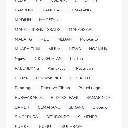
KEDIRI
KIP
KOLAKA
l
LAHAT
LAMPUNG
LANGKAT
LUMAJANG
MADIUN
MAGETAN
MAKAN BERGIZI GRATIS
MAKASSAR
MALANG
MBG
MEDAN
Mojokerto
MUARA ENIM
MUNA
NEWS
NGANJUK
Ngawi
OKU SELATAN
Pacitan
PALEMBANG
Pamekasan
Pasuruan
Pilkada
PLN Icon Plus
PON ACEH
Ponorogo
Prabowo Gibran
Probolinggo
PURWAKARTA
REDAKSI PAGI
SAMARINDA
SAMBIT
SEMARANG
SERANG
Sidoarjo
SINGAPURA
SITUBONDO
SUMENEP
SUMSEL
SUMUT
SURABAYA