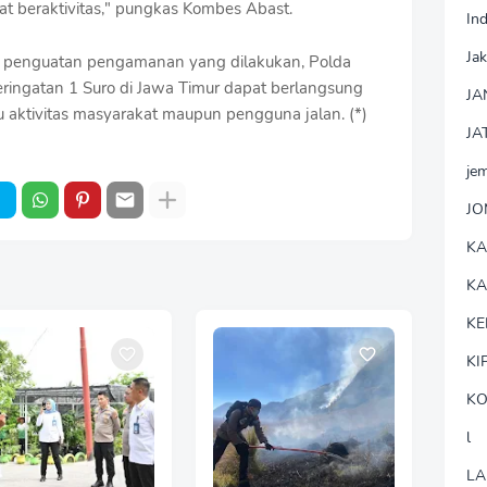
aat beraktivitas," pungkas Kombes Abast.
In
Jak
penguatan pengamanan yang dilakukan, Polda
eringatan 1 Suro di Jawa Timur dapat berlangsung
JA
 aktivitas masyarakat maupun pengguna jalan. (*)
JA
je
J
K
K
KE
KI
KO
l
LA