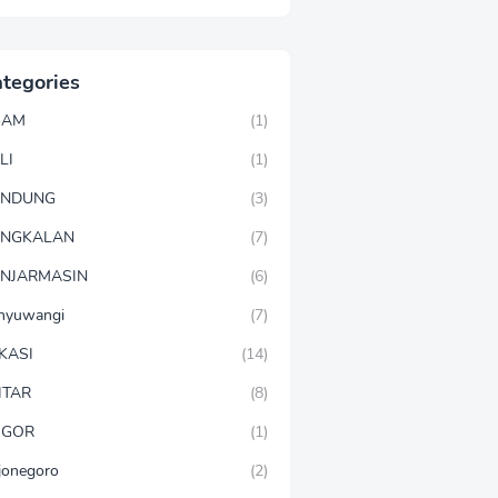
tegories
GAM
(1)
LI
(1)
ANDUNG
(3)
ANGKALAN
(7)
NJARMASIN
(6)
nyuwangi
(7)
KASI
(14)
ITAR
(8)
OGOR
(1)
jonegoro
(2)