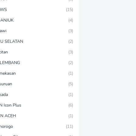
EWS
(15)
ANJUK
(4)
awi
(3)
U SELATAN
(2)
citan
(3)
LEMBANG
(2)
mekasan
(1)
suruan
(5)
lkada
(1)
N Icon Plus
(6)
N ACEH
(1)
norogo
(11)