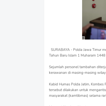
u
m
B
y
R
a
u
s
h
a
n
SURABAYA - Polda Jawa Timur me
D
Tahun Baru Islam 1 Muharam 1448 H
e
s
i
Sejumlah personel tambahan diterju
g
kerawanan di masing-masing wilay
n
W
i
Kabid Humas Polda Jatim, Kombes 
t
tersebut dilakukan untuk menganti
h
masyarakat (kamtibmas) selama ran
S
h
r