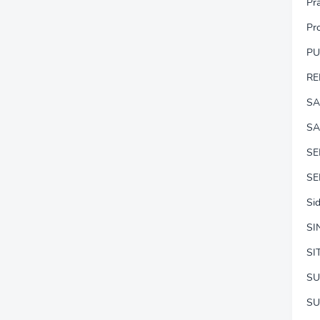
Pr
Pr
P
RE
SA
SA
S
SE
Si
SI
SI
SU
SU