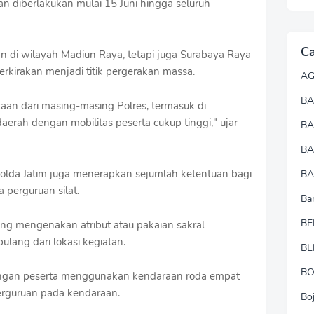
 diberlakukan mulai 15 Juni hingga seluruh
Ca
 di wilayah Madiun Raya, tetapi juga Surabaya Raya
erkirakan menjadi titik pergerakan massa.
A
BA
taan dari masing-masing Polres, termasuk di
aerah dengan mobilitas peserta cukup tinggi," ujar
B
B
lda Jatim juga menerapkan sejumlah ketentuan bagi
BA
perguruan silat.
Ba
BE
g mengenakan atribut atau pakaian sakral
lang dari lokasi kegiatan.
BL
B
ongan peserta menggunakan kendaraan roda empat
erguruan pada kendaraan.
Bo