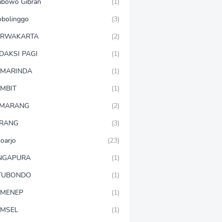
abowo Gibran
(1)
obolinggo
(3)
URWAKARTA
(2)
DAKSI PAGI
(1)
MARINDA
(1)
MBIT
(1)
EMARANG
(2)
RANG
(3)
doarjo
(23)
NGAPURA
(1)
TUBONDO
(1)
MENEP
(1)
MSEL
(1)