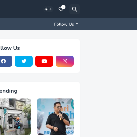
0
Follow Us
llow Us
ending