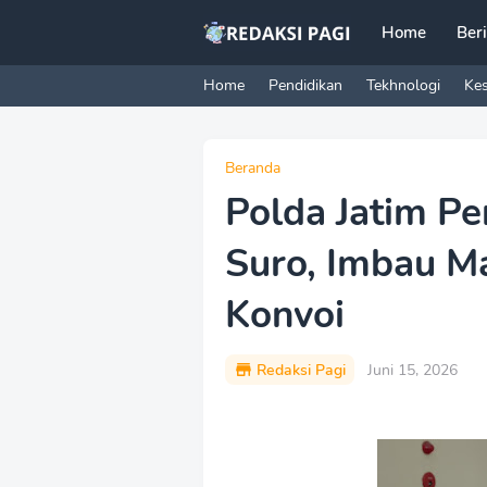
Home
Ber
Home
Pendidikan
Tekhnologi
Ke
Beranda
Polda Jatim P
Suro, Imbau M
Konvoi
Redaksi Pagi
Juni 15, 2026
P
r
e
m
i