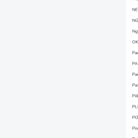
N
NG
Ng
OK
Pa
PA
Pa
Pa
Pi
PL
PO
Po