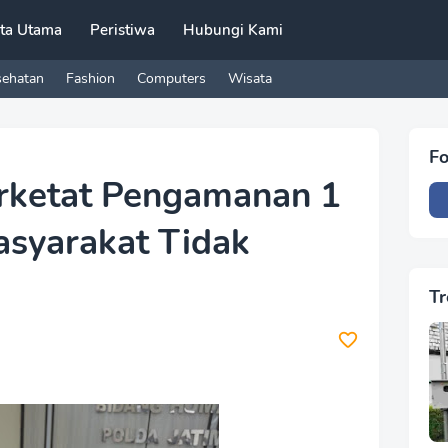
ita Utama
Peristiwa
Hubungi Kami
sehatan
Fashion
Computers
Wisata
Fo
erketat Pengamanan 1
asyarakat Tidak
Tr