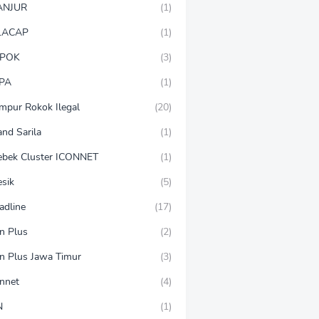
ANJUR
(1)
LACAP
(1)
POK
(3)
PA
(1)
mpur Rokok Ilegal
(20)
and Sarila
(1)
ebek Cluster ICONNET
(1)
esik
(5)
adline
(17)
on Plus
(2)
on Plus Jawa Timur
(3)
onnet
(4)
N
(1)