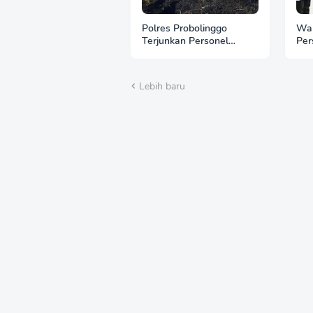
Polres Probolinggo
Wak
Terjunkan Personel
Per
Bantu Padamkan
Bri
Kebakaran Hutan di
Aul
Gunung Bromo
Lebih baru