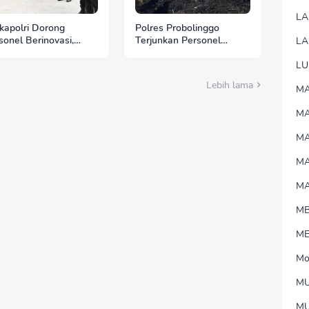
L
apolri Dorong
Polres Probolinggo
sonel Berinovasi,
Terjunkan Personel
LA
pda Muhammad Putra
Bantu Padamkan
ia Jadi Contoh Nyata
Kebakaran Hutan di
LU
Gunung Bromo
Lebih lama
MA
M
MA
M
M
M
M
Mo
MU
M