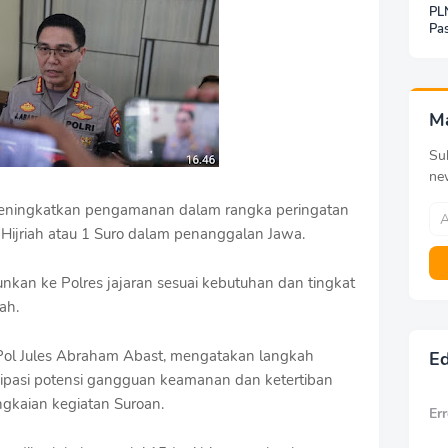
PLN
Pas
Jar
Inf
Be
Pa
M
Sub
ne
ningkatkan pengamanan dalam rangka peringatan
ijriah atau 1 Suro dalam penanggalan Jawa.
nkan ke Polres jajaran sesuai kebutuhan dan tingkat
ah.
Pol Jules Abraham Abast, mengatakan langkah
Ed
sipasi potensi gangguan keamanan dan ketertiban
gkaian kegiatan Suroan.
Err