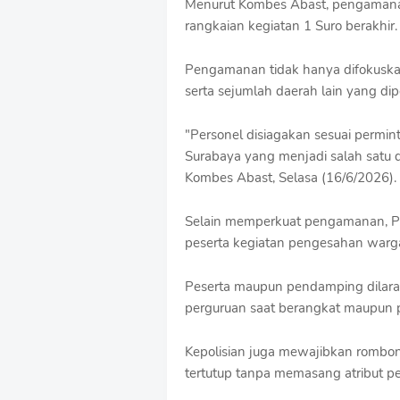
Menurut Kombes Abast, pengamanan
o
rangkaian kegiatan 1 Suro berakhir.
f
f
T
Pengamanan tidak hanya difokuskan
e
serta sejumlah daerah lain yang dip
m
p
"Personel disiagakan sesuai permin
l
a
Surabaya yang menjadi salah satu d
t
Kombes Abast, Selasa (16/6/2026).
e
s
Selain memperkuat pengamanan, Po
peserta kegiatan pengesahan warga 
Peserta maupun pendamping dilaran
perguruan saat berangkat maupun pu
Kepolisian juga mewajibkan romb
tertutup tanpa memasang atribut p