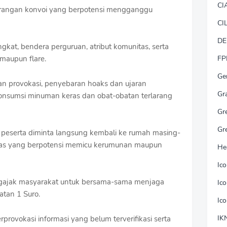
CI
larangan konvoi yang berpotensi mengganggu
CI
DE
kat, bendera perguruan, atribut komunitas, serta
maupun flare.
FP
Ge
n provokasi, penyebaran hoaks dan ujaran
Gr
konsumsi minuman keras dan obat-obatan terlarang
Gr
Gr
, peserta diminta langsung kembali ke rumah masing-
itas yang berpotensi memicu kerumunan maupun
He
Ic
ngajak masyarakat untuk bersama-sama menjaga
Ic
atan 1 Suro.
Ic
IK
provokasi informasi yang belum terverifikasi serta