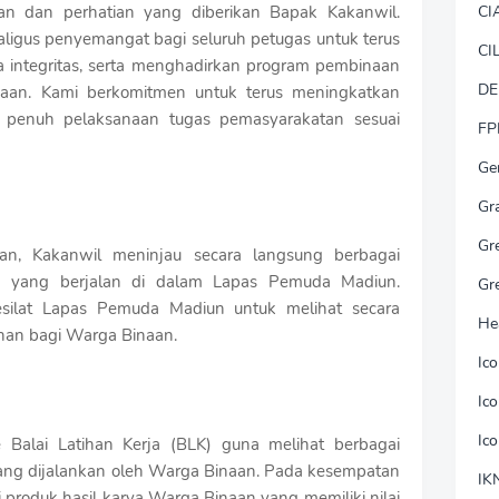
an dan perhatian yang diberikan Bapak Kakanwil.
CI
aligus penyemangat bagi seluruh petugas untuk terus
CI
ga integritas, serta menghadirkan program pembinaan
DE
aan. Kami berkomitmen untuk terus meningkatkan
 penuh pelaksanaan tugas pemasyarakatan sesuai
FP
Ge
Gr
Gr
ran, Kakanwil meninjau secara langsung berbagai
 yang berjalan di dalam Lapas Pemuda Madiun.
Gr
esilat Lapas Pemuda Madiun untuk melihat secara
He
nan bagi Warga Binaan.
Ic
Ic
Ic
 Balai Latihan Kerja (BLK) guna melihat berbagai
ng dijalankan oleh Warga Binaan. Pada kesempatan
IK
i produk hasil karya Warga Binaan yang memiliki nilai