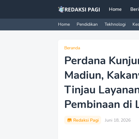
Home
Ber
Home
Pendidikan
Tekhnologi
Ke
Beranda
Perdana Kunju
Madiun, Kakanw
Tinjau Layana
Pembinaan di 
Redaksi Pagi
Juni 18, 2026
P
r