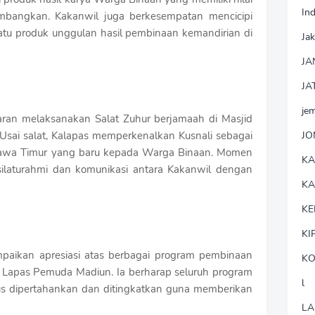
In
mbangkan. Kakanwil juga berkesempatan mencicipi
atu produk unggulan hasil pembinaan kemandirian di
Jak
JA
JA
je
jaran melaksanakan Salat Zuhur berjamaah di Masjid
sai salat, Kalapas memperkenalkan Kusnali sebagai
J
 Jawa Timur yang baru kepada Warga Binaan. Momen
K
 silaturahmi dan komunikasi antara Kakanwil dengan
K
KE
KI
paikan apresiasi atas berbagai program pembinaan
KO
i Lapas Pemuda Madiun. Ia berharap seluruh program
l
rus dipertahankan dan ditingkatkan guna memberikan
LA