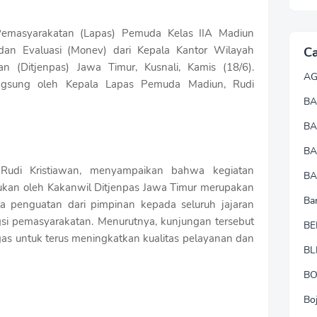
masyarakatan (Lapas) Pemuda Kelas IIA Madiun
dan Evaluasi (Monev) dari Kepala Kantor Wilayah
Ca
an (Ditjenpas) Jawa Timur, Kusnali, Kamis (18/6).
A
angsung oleh Kepala Lapas Pemuda Madiun, Rudi
BA
B
B
Rudi Kristiawan, menyampaikan bahwa kegiatan
BA
kukan oleh Kakanwil Ditjenpas Jawa Timur merupakan
Ba
ta penguatan dari pimpinan kepada seluruh jajaran
si pemasyarakatan. Menurutnya, kunjungan tersebut
BE
gas untuk terus meningkatkan kualitas pelayanan dan
BL
B
Bo