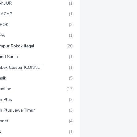
ANJUR
(1)
LACAP
(1)
POK
(3)
PA
(1)
mpur Rokok Ilegal
(20)
and Sarila
(1)
ebek Cluster ICONNET
(1)
esik
(5)
adline
(17)
on Plus
(2)
on Plus Jawa Timur
(3)
onnet
(4)
N
(1)