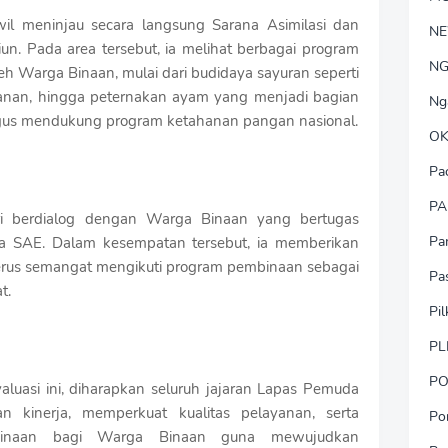
il meninjau secara langsung Sarana Asimilasi dan
N
n. Pada area tersebut, ia melihat berbagai program
NG
h Warga Binaan, mulai dari budidaya sayuran seperti
anan, hingga peternakan ayam yang menjadi bagian
Ng
igus mendukung program ketahanan pangan nasional.
OK
Pa
PA
i berdialog dengan Warga Binaan yang bertugas
Pa
ea SAE. Dalam kesempatan tersebut, ia memberikan
terus semangat mengikuti program pembinaan sebagai
Pa
t.
Pi
PL
PO
aluasi ini, diharapkan seluruh jajaran Lapas Pemuda
n kinerja, memperkuat kualitas pelayanan, serta
Po
binaan bagi Warga Binaan guna mewujudkan