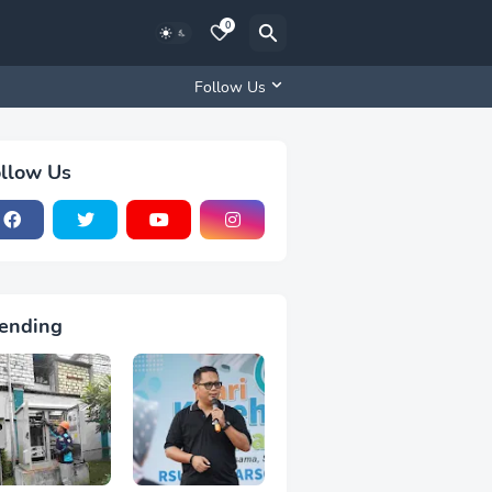
0
Follow Us
llow Us
ending