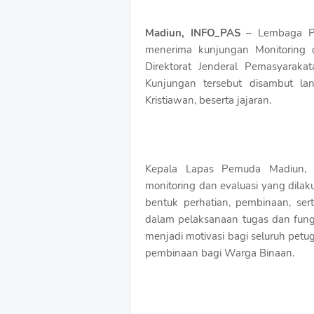
S
h
Madiun, INFO_PAS
– Lembaga Pe
r
o
menerima kunjungan Monitoring 
f
Direktorat Jenderal Pemasyarakat
f
Kunjungan tersebut disambut l
T
e
Kristiawan, beserta jajaran.
m
p
l
a
t
Kepala Lapas Pemuda Madiun, 
e
monitoring dan evaluasi yang dila
s
bentuk perhatian, pembinaan, ser
dalam pelaksanaan tugas dan fung
menjadi motivasi bagi seluruh petu
pembinaan bagi Warga Binaan.