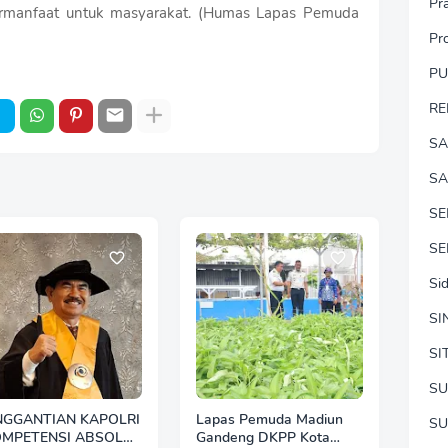
Pr
rmanfaat untuk masyarakat. (Humas Lapas Pemuda
Pr
P
RE
SA
SA
S
SE
Si
SI
SI
SU
NGGANTIAN KAPOLRI
Lapas Pemuda Madiun
SU
OMPETENSI ABSOLUT
Gandeng DKPP Kota