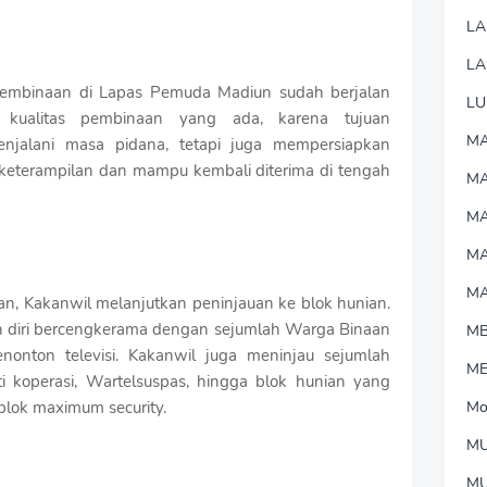
L
LA
pembinaan di Lapas Pemuda Madiun sudah berjalan
LU
n kualitas pembinaan yang ada, karena tujuan
MA
jalani masa pidana, tetapi juga mempersiapkan
 keterampilan dan mampu kembali diterima di tengah
M
MA
M
M
n, Kakanwil melanjutkan peninjauan ke blok hunian.
an diri bercengkerama dengan sejumlah Warga Binaan
M
nonton televisi. Kakanwil juga meninjau sejumlah
M
rti koperasi, Wartelsuspas, hingga blok hunian yang
blok maximum security.
Mo
MU
M