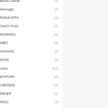
abowo Gibran
(1)
obolinggo
(3)
URWAKARTA
(2)
DAKSI PAGI
(1)
MARINDA
(1)
MBIT
(1)
EMARANG
(2)
RANG
(3)
doarjo
(23)
NGAPURA
(1)
TUBONDO
(1)
MENEP
(1)
MSEL
(1)