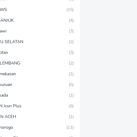
EWS
(15)
ANJUK
(4)
awi
(3)
U SELATAN
(2)
citan
(3)
LEMBANG
(2)
mekasan
(1)
suruan
(5)
lkada
(1)
N Icon Plus
(6)
N ACEH
(1)
norogo
(11)