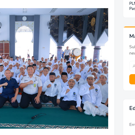
PLN
Pas
Jar
Inf
Be
Pa
M
Sub
ne
Ed
Err