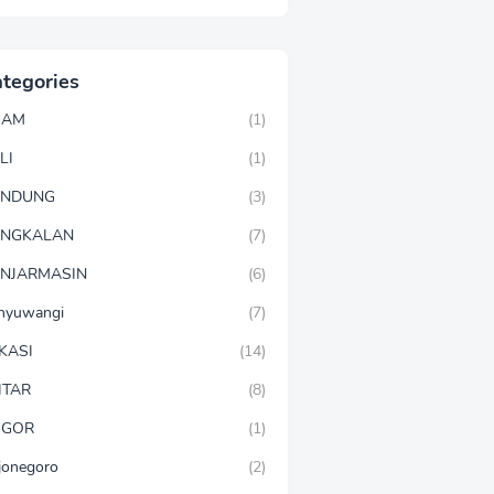
tegories
GAM
(1)
LI
(1)
ANDUNG
(3)
ANGKALAN
(7)
NJARMASIN
(6)
nyuwangi
(7)
KASI
(14)
ITAR
(8)
OGOR
(1)
jonegoro
(2)