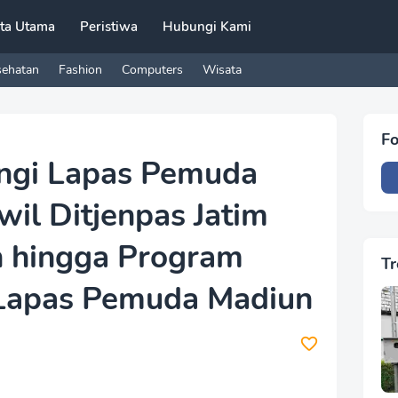
ita Utama
Peristiwa
Hubungi Kami
sehatan
Fashion
Computers
Wisata
Fo
ngi Lapas Pemuda
il Ditjenpas Jatim
n hingga Program
Tr
Lapas Pemuda Madiun