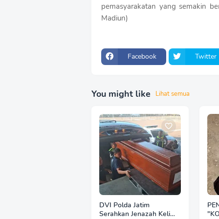
pemasyarakatan yang semakin be
Madiun)
Facebook
Twitter
You might like
Lihat semua
DVI Polda Jatim
PE
Serahkan Jenazah Kelima
"K