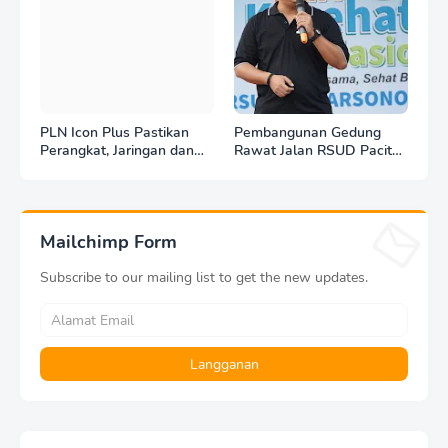
PLN Icon Plus Pastikan
Pembangunan Gedung
Perangkat, Jaringan dan
Rawat Jalan RSUD Pacitan
Infrastruktur Beroperasi
Dilanjut, DBHCHT Rp7,2
Normal Pasca Gempa
Miliar Jadi Penopang
Tuban
Layanan Kesehatan
Mailchimp Form
Subscribe to our mailing list to get the new updates.