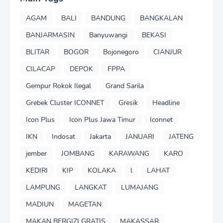
AGAM
BALI
BANDUNG
BANGKALAN
BANJARMASIN
Banyuwangi
BEKASI
BLITAR
BOGOR
Bojonegoro
CIANJUR
CILACAP
DEPOK
FPPA
Gempur Rokok Ilegal
Grand Sarila
Grebek Cluster ICONNET
Gresik
Headline
Icon Plus
Icon Plus Jawa Timur
Iconnet
IKN
Indosat
Jakarta
JANUARI
JATENG
jember
JOMBANG
KARAWANG
KARO
KEDIRI
KIP
KOLAKA
l
LAHAT
LAMPUNG
LANGKAT
LUMAJANG
MADIUN
MAGETAN
MAKAN BERGIZI GRATIS
MAKASSAR