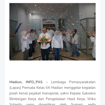
i
u
m
B
y
R
a
u
s
h
a
n
D
e
s
i
g
n
W
Madiun, INFO_PAS
– Lembaga Pemasyarakatan
i
(Lapas) Pemuda Kelas IIA Madiun menggelar kegiatan
t
pisah kenal pejabat manajerial, yakni Kepala Subseksi
h
S
Bimbingan Kerja dan Pengelolaan Hasil Kerja, Wiko
h
Yulianto yang digantikan oleh Sumarji, serta