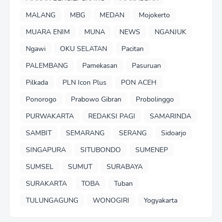
MALANG
MBG
MEDAN
Mojokerto
MUARA ENIM
MUNA
NEWS
NGANJUK
Ngawi
OKU SELATAN
Pacitan
PALEMBANG
Pamekasan
Pasuruan
Pilkada
PLN Icon Plus
PON ACEH
Ponorogo
Prabowo Gibran
Probolinggo
PURWAKARTA
REDAKSI PAGI
SAMARINDA
SAMBIT
SEMARANG
SERANG
Sidoarjo
SINGAPURA
SITUBONDO
SUMENEP
SUMSEL
SUMUT
SURABAYA
SURAKARTA
TOBA
Tuban
TULUNGAGUNG
WONOGIRI
Yogyakarta