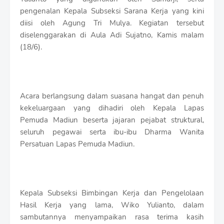
r
pengenalan Kepala Subseksi Sarana Kerja yang kini
o
diisi oleh Agung Tri Mulya. Kegiatan tersebut
f
f
diselenggarakan di Aula Adi Sujatno, Kamis malam
T
(18/6).
e
m
p
l
a
Acara berlangsung dalam suasana hangat dan penuh
t
kekeluargaan yang dihadiri oleh Kepala Lapas
e
s
Pemuda Madiun beserta jajaran pejabat struktural,
seluruh pegawai serta ibu-ibu Dharma Wanita
Persatuan Lapas Pemuda Madiun.
Kepala Subseksi Bimbingan Kerja dan Pengelolaan
Hasil Kerja yang lama, Wiko Yulianto, dalam
sambutannya menyampaikan rasa terima kasih