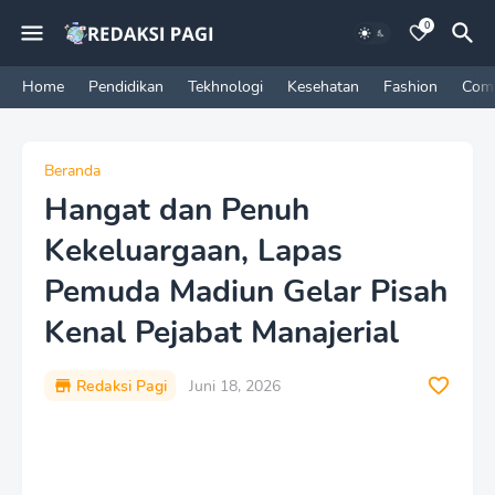
0
Home
Pendidikan
Tekhnologi
Kesehatan
Fashion
Com
Beranda
Hangat dan Penuh
Kekeluargaan, Lapas
Pemuda Madiun Gelar Pisah
Kenal Pejabat Manajerial
Redaksi Pagi
Juni 18, 2026
P
r
e
m