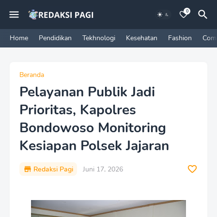
0
Home
Pendidikan
Tekhnologi
Kesehatan
Fashion
Com
Beranda
Pelayanan Publik Jadi
Prioritas, Kapolres
Bondowoso Monitoring
Kesiapan Polsek Jajaran
Redaksi Pagi
Juni 17, 2026
P
r
e
m