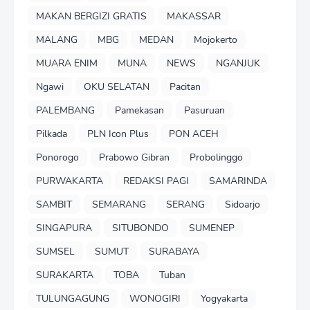
MAKAN BERGIZI GRATIS
MAKASSAR
MALANG
MBG
MEDAN
Mojokerto
MUARA ENIM
MUNA
NEWS
NGANJUK
Ngawi
OKU SELATAN
Pacitan
PALEMBANG
Pamekasan
Pasuruan
Pilkada
PLN Icon Plus
PON ACEH
Ponorogo
Prabowo Gibran
Probolinggo
PURWAKARTA
REDAKSI PAGI
SAMARINDA
SAMBIT
SEMARANG
SERANG
Sidoarjo
SINGAPURA
SITUBONDO
SUMENEP
SUMSEL
SUMUT
SURABAYA
SURAKARTA
TOBA
Tuban
TULUNGAGUNG
WONOGIRI
Yogyakarta