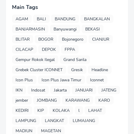
Main Tags
AGAM
BALI
BANDUNG
BANGKALAN
BANJARMASIN
Banyuwangi
BEKASI
BLITAR
BOGOR
Bojonegoro
CIANJUR
CILACAP
DEPOK
FPPA
Gempur Rokok Ilegal
Grand Sarila
Grebek Cluster ICONNET
Gresik
Headline
Icon Plus
Icon Plus Jawa Timur
Iconnet
IKN
Indosat
Jakarta
JANUARI
JATENG
jember
JOMBANG
KARAWANG
KARO
KEDIRI
KIP
KOLAKA
l
LAHAT
LAMPUNG
LANGKAT
LUMAJANG
MADIUN
MAGETAN