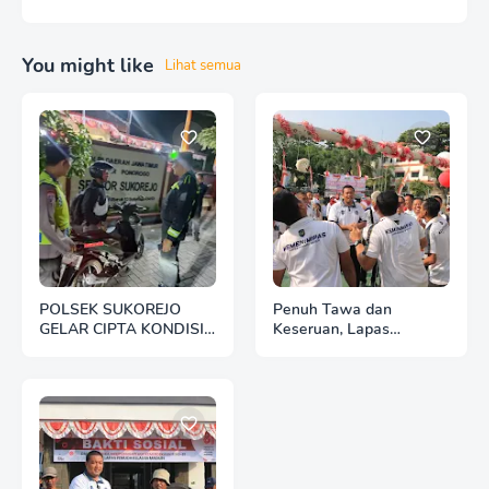
You might like
Lihat semua
POLSEK SUKOREJO
Penuh Tawa dan
GELAR CIPTA KONDISI
Keseruan, Lapas
ANTISIPASI BALAP
Pemuda Madiun Gelar
LIAR DAN PREMANISME
Perlombaan Tradisional
HUT Ke-81 RI