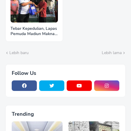
Tebar Kepedulian, Lapas
Pemuda Madiun Maknai
Kemerdekaan melalui
Bakti Sosial HUT Ke-81
RI
Lebih baru
Lebih lama
Follow Us
Trending