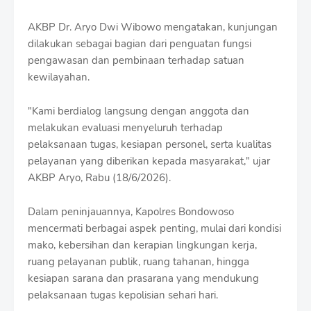
r
o
AKBP Dr. Aryo Dwi Wibowo mengatakan, kunjungan
f
dilakukan sebagai bagian dari penguatan fungsi
f
T
pengawasan dan pembinaan terhadap satuan
e
kewilayahan.
m
p
"Kami berdialog langsung dengan anggota dan
l
a
melakukan evaluasi menyeluruh terhadap
t
pelaksanaan tugas, kesiapan personel, serta kualitas
e
pelayanan yang diberikan kepada masyarakat," ujar
s
AKBP Aryo, Rabu (18/6/2026).
Dalam peninjauannya, Kapolres Bondowoso
mencermati berbagai aspek penting, mulai dari kondisi
mako, kebersihan dan kerapian lingkungan kerja,
ruang pelayanan publik, ruang tahanan, hingga
kesiapan sarana dan prasarana yang mendukung
pelaksanaan tugas kepolisian sehari hari.