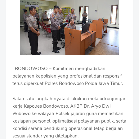
i
u
m
B
y
R
a
u
s
h
a
n
BONDOWOSO – Komitmen menghadirkan
D
pelayanan kepolisian yang profesional dan responsif
e
s
terus diperkuat Polres Bondowoso Polda Jawa Timur.
i
g
Salah satu langkah nyata dilakukan melalui kunjungan
n
kerja Kapolres Bondowoso, AKBP Dr. Aryo Dwi
W
i
Wibowo ke wilayah Polsek jajaran guna memastikan
t
kesiapan personel, optimalisasi pelayanan publik, serta
h
kondisi sarana pendukung operasional tetap berjalan
S
sesuai standar yang ditetapkan.
h