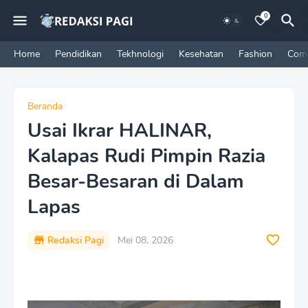
0
Home
Pendidikan
Tekhnologi
Kesehatan
Fashion
Com
Beranda
Usai Ikrar HALINAR,
Kalapas Rudi Pimpin Razia
Besar-Besaran di Dalam
Lapas
Redaksi Pagi
Mei 08, 2026
P
r
e
m