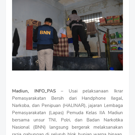
i
u
m
B
y
R
a
u
s
h
a
n
D
e
s
i
Madiun, INFO_PAS
– Usai pelaksanaan Ikrar
g
n
Pemasyarakatan Bersih dari Handphone Ilegal,
W
Narkoba, dan Penipuan (HALINAR), jajaran Lembaga
i
Pemasyarakatan (Lapas) Pemuda Kelas IIA Madiun
t
bersama unsur TNI, Polri, dan Badan Narkotika
h
S
Nasional (BNN) langsung bergerak melaksanakan
h
razia gabungan di seluruh blok hunian warga binaan,