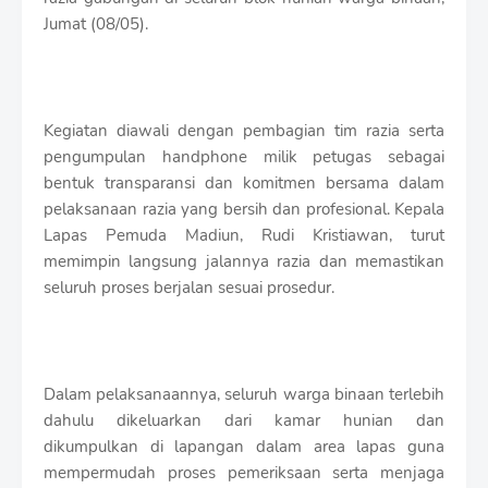
r
Jumat (08/05).
o
f
f
T
e
Kegiatan diawali dengan pembagian tim razia serta
m
p
pengumpulan handphone milik petugas sebagai
l
bentuk transparansi dan komitmen bersama dalam
a
pelaksanaan razia yang bersih dan profesional. Kepala
t
Lapas Pemuda Madiun, Rudi Kristiawan, turut
e
s
memimpin langsung jalannya razia dan memastikan
seluruh proses berjalan sesuai prosedur.
Dalam pelaksanaannya, seluruh warga binaan terlebih
dahulu dikeluarkan dari kamar hunian dan
dikumpulkan di lapangan dalam area lapas guna
mempermudah proses pemeriksaan serta menjaga