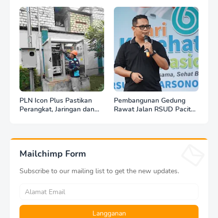
PLN Icon Plus Pastikan
Pembangunan Gedung
Perangkat, Jaringan dan
Rawat Jalan RSUD Pacitan
Infrastruktur Beroperasi
Dilanjut, DBHCHT Rp7,2
Normal Pasca Gempa
Miliar Jadi Penopang
Tuban
Layanan Kesehatan
Mailchimp Form
Subscribe to our mailing list to get the new updates.