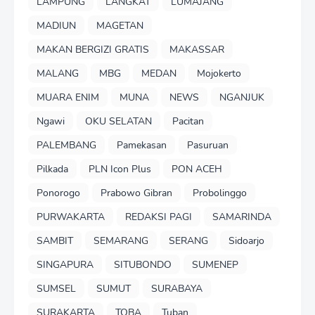
LAMPUNG
LANGKAT
LUMAJANG
MADIUN
MAGETAN
MAKAN BERGIZI GRATIS
MAKASSAR
MALANG
MBG
MEDAN
Mojokerto
MUARA ENIM
MUNA
NEWS
NGANJUK
Ngawi
OKU SELATAN
Pacitan
PALEMBANG
Pamekasan
Pasuruan
Pilkada
PLN Icon Plus
PON ACEH
Ponorogo
Prabowo Gibran
Probolinggo
PURWAKARTA
REDAKSI PAGI
SAMARINDA
SAMBIT
SEMARANG
SERANG
Sidoarjo
SINGAPURA
SITUBONDO
SUMENEP
SUMSEL
SUMUT
SURABAYA
SURAKARTA
TOBA
Tuban