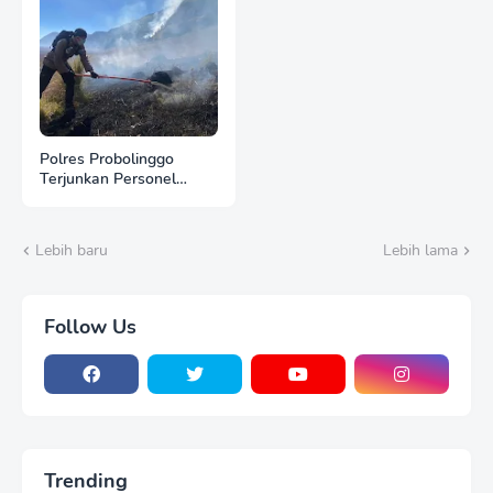
Polres Probolinggo
Terjunkan Personel
Bantu Padamkan
Kebakaran Hutan di
Gunung Bromo
Lebih baru
Lebih lama
Follow Us
Trending