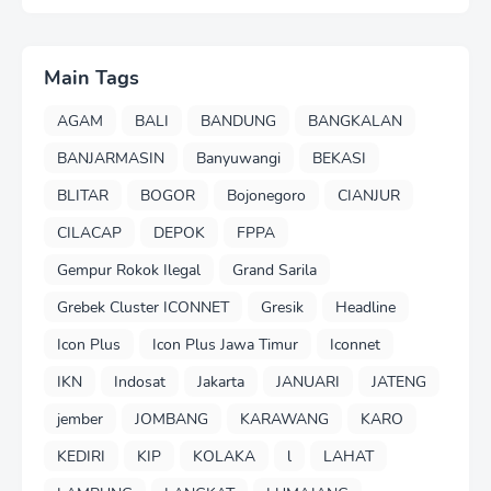
Main Tags
AGAM
BALI
BANDUNG
BANGKALAN
BANJARMASIN
Banyuwangi
BEKASI
BLITAR
BOGOR
Bojonegoro
CIANJUR
CILACAP
DEPOK
FPPA
Gempur Rokok Ilegal
Grand Sarila
Grebek Cluster ICONNET
Gresik
Headline
Icon Plus
Icon Plus Jawa Timur
Iconnet
IKN
Indosat
Jakarta
JANUARI
JATENG
jember
JOMBANG
KARAWANG
KARO
KEDIRI
KIP
KOLAKA
l
LAHAT