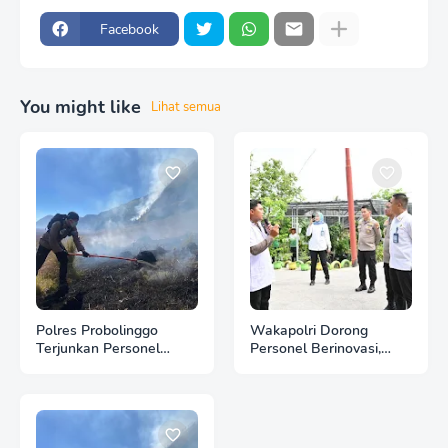
Facebook
You might like
Lihat semua
Polres Probolinggo
Wakapolri Dorong
Terjunkan Personel
Personel Berinovasi,
Bantu Padamkan
Bripda Muhammad Putra
Kebakaran Hutan di
Aulia Jadi Contoh Nyata
Gunung Bromo