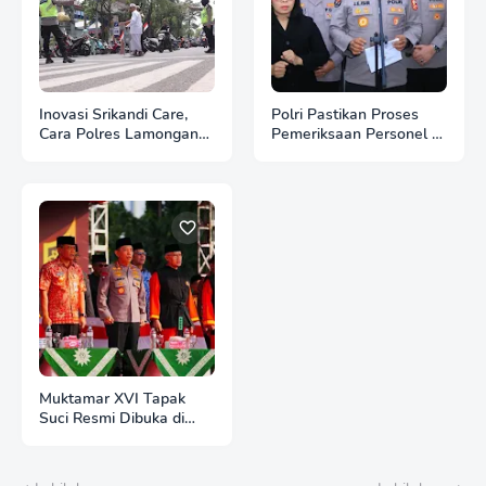
Inovasi Srikandi Care,
Polri Pastikan Proses
Cara Polres Lamongan
Pemeriksaan Personel di
Dekatkan Diri ke
Aceh Dilaksanakan
Masyarakat
Secara Profesional dan
Transparan
Muktamar XVI Tapak
Suci Resmi Dibuka di
Semarang, Kapolri
Terima Anugerah
Anggota KKapolri