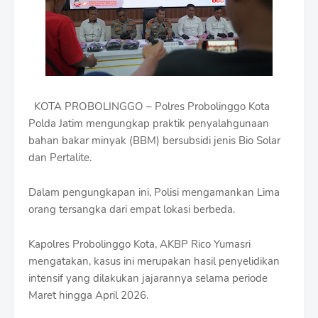
m
B
y
R
a
u
s
h
KOTA PROBOLINGGO – Polres Probolinggo Kota
a
n
Polda Jatim mengungkap praktik penyalahgunaan
D
bahan bakar minyak (BBM) bersubsidi jenis Bio Solar
e
dan Pertalite.
s
i
g
Dalam pengungkapan ini, Polisi mengamankan Lima
n
orang tersangka dari empat lokasi berbeda.
W
i
Kapolres Probolinggo Kota, AKBP Rico Yumasri
t
h
mengatakan, kasus ini merupakan hasil penyelidikan
S
intensif yang dilakukan jajarannya selama periode
h
Maret hingga April 2026.
r
o