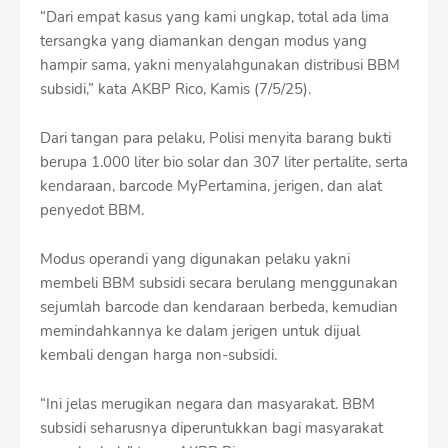
f
“Dari empat kasus yang kami ungkap, total ada lima
f
tersangka yang diamankan dengan modus yang
T
hampir sama, yakni menyalahgunakan distribusi BBM
e
m
subsidi,” kata AKBP Rico, Kamis (7/5/25).
p
l
Dari tangan para pelaku, Polisi menyita barang bukti
a
berupa 1.000 liter bio solar dan 307 liter pertalite, serta
t
e
kendaraan, barcode MyPertamina, jerigen, dan alat
s
penyedot BBM.
Modus operandi yang digunakan pelaku yakni
membeli BBM subsidi secara berulang menggunakan
sejumlah barcode dan kendaraan berbeda, kemudian
memindahkannya ke dalam jerigen untuk dijual
kembali dengan harga non-subsidi.
“Ini jelas merugikan negara dan masyarakat. BBM
subsidi seharusnya diperuntukkan bagi masyarakat