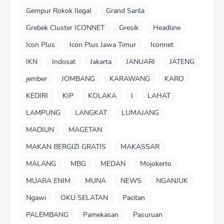
Gempur Rokok Ilegal
Grand Sarila
Grebek Cluster ICONNET
Gresik
Headline
Icon Plus
Icon Plus Jawa Timur
Iconnet
IKN
Indosat
Jakarta
JANUARI
JATENG
jember
JOMBANG
KARAWANG
KARO
KEDIRI
KIP
KOLAKA
l
LAHAT
LAMPUNG
LANGKAT
LUMAJANG
MADIUN
MAGETAN
MAKAN BERGIZI GRATIS
MAKASSAR
MALANG
MBG
MEDAN
Mojokerto
MUARA ENIM
MUNA
NEWS
NGANJUK
Ngawi
OKU SELATAN
Pacitan
PALEMBANG
Pamekasan
Pasuruan