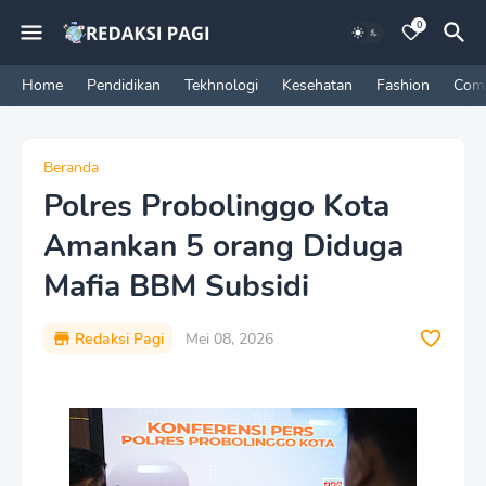
0
Home
Pendidikan
Tekhnologi
Kesehatan
Fashion
Com
Beranda
Polres Probolinggo Kota
Amankan 5 orang Diduga
Mafia BBM Subsidi
Redaksi Pagi
Mei 08, 2026
P
r
e
m
i
u