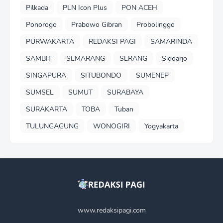
Pilkada
PLN Icon Plus
PON ACEH
Ponorogo
Prabowo Gibran
Probolinggo
PURWAKARTA
REDAKSI PAGI
SAMARINDA
SAMBIT
SEMARANG
SERANG
Sidoarjo
SINGAPURA
SITUBONDO
SUMENEP
SUMSEL
SUMUT
SURABAYA
SURAKARTA
TOBA
Tuban
TULUNGAGUNG
WONOGIRI
Yogyakarta
www.redaksipagi.com