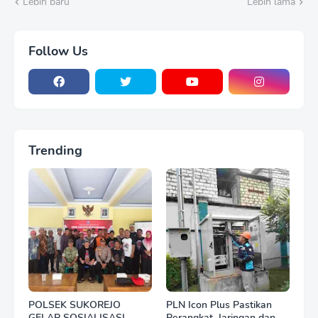
Lebih baru
Lebih lama
Dukung Dialog
Penyusunan RUU
Ketenagakerjaan, Siap
Jadi Jembatan Aspirasi
Follow Us
Buruhehormatan
Trending
POLSEK SUKOREJO
PLN Icon Plus Pastikan
GELAR SOSIALISASI
Perangkat, Jaringan dan