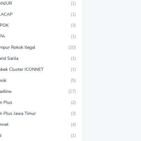
ANJUR
(1)
LACAP
(1)
POK
(3)
PA
(1)
mpur Rokok Ilegal
(20)
and Sarila
(1)
ebek Cluster ICONNET
(1)
esik
(5)
adline
(17)
on Plus
(2)
on Plus Jawa Timur
(3)
onnet
(4)
N
(1)