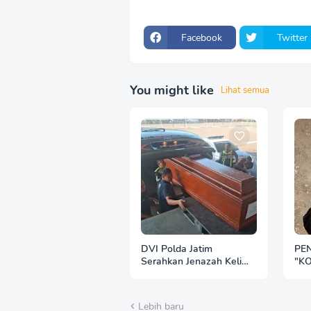
Facebook
Twitter
You might like
Lihat semua
DVI Polda Jatim
PE
Serahkan Jenazah Kelima
"K
Korban KM Mutiara
PR
Sentosa II
Lebih baru