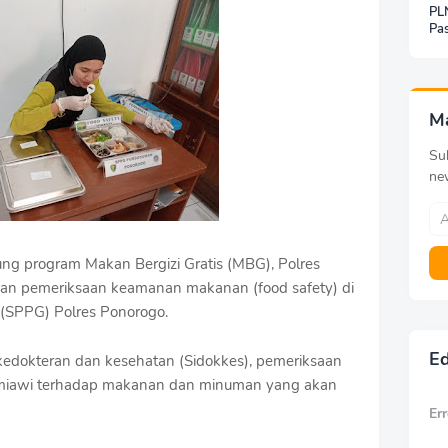
PLN
Pas
Jar
Inf
Be
Pa
M
Sub
ne
program Makan Bergizi Gratis (MBG), Polres
kan pemeriksaan keamanan makanan (food safety) di
(SPPG) Polres Ponorogo.
Ed
kedokteran dan kesehatan (Sidokkes), pemeriksaan
i kimiawi terhadap makanan dan minuman yang akan
Err