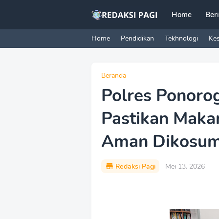
Home
Ber
Home
Pendidikan
Tekhnologi
Ke
Beranda
Polres Ponoro
Pastikan Mak
Aman Dikosum
Redaksi Pagi
Mei 13, 2026
P
r
e
m
i