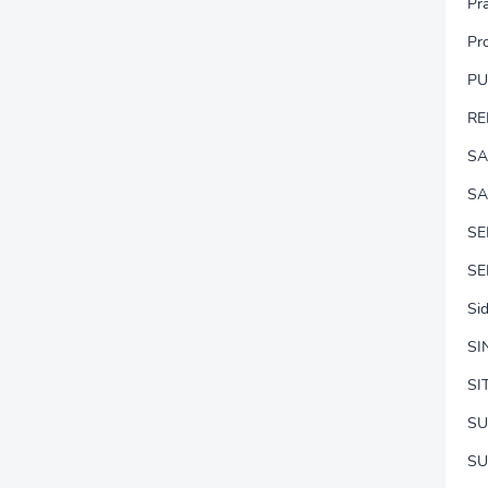
Pr
Pr
P
RE
SA
SA
S
SE
Si
SI
SI
SU
SU