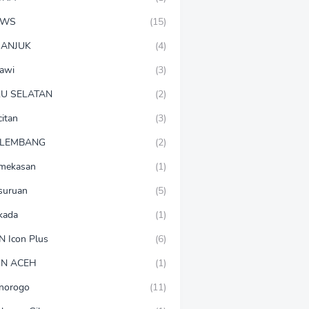
EWS
(15)
ANJUK
(4)
awi
(3)
U SELATAN
(2)
citan
(3)
LEMBANG
(2)
mekasan
(1)
suruan
(5)
lkada
(1)
N Icon Plus
(6)
N ACEH
(1)
norogo
(11)