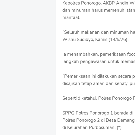
Kapolres Ponorogo, AKBP Andin W
o
dan minuman harus memenuhi stand
f
f
manfaat.
T
e
“Seluruh makanan dan minuman har
m
Wisnu Sudibyo, Kamis (14/5/26).
p
l
a
Ia menambahkan, pemeriksaan food 
t
langkah pengawasan untuk memasti
e
s
“Pemeriksaan ini dilakukan secara 
disajikan tetap aman dan sehat,” p
Seperti diketahui, Polres Ponorogo 
SPPG Polres Ponorogo 1 berada d
Polres Ponorogo 2 di Desa Demang
di Kelurahan Purbosuman. (*)