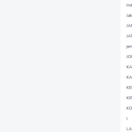
In
Jak
JA
JA
je
J
K
K
KE
KI
KO
l
LA