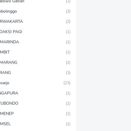
abowo Gibran
(1)
obolinggo
(3)
URWAKARTA
(2)
DAKSI PAGI
(1)
MARINDA
(1)
MBIT
(1)
EMARANG
(2)
RANG
(3)
doarjo
(23)
NGAPURA
(1)
TUBONDO
(1)
MENEP
(1)
MSEL
(1)