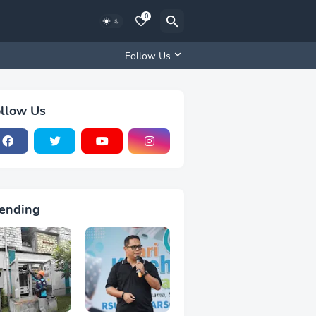
0
Follow Us
llow Us
ending