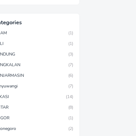
tegories
GAM
(1)
LI
(1)
ANDUNG
(3)
ANGKALAN
(7)
NJARMASIN
(6)
nyuwangi
(7)
KASI
(14)
ITAR
(8)
OGOR
(1)
jonegoro
(2)