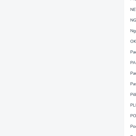
N
NG
Ng
OK
Pa
PA
Pa
Pa
Pi
PL
PO
Po