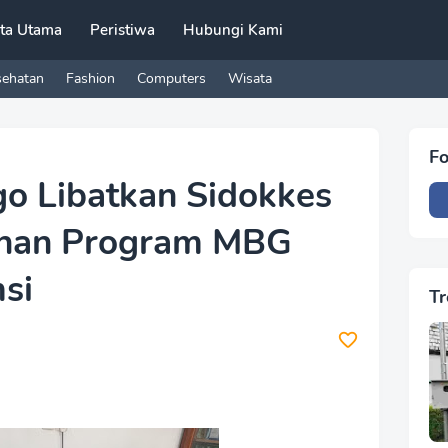
ita Utama
Peristiwa
Hubungi Kami
sehatan
Fashion
Computers
Wisata
Fo
go Libatkan Sidokkes
anan Program MBG
si
Tr