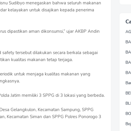
isnu Sudibyo menegaskan bahwa seluruh makanan
ar kelayakan untuk disajikan kepada penerima
Ca
us dipastikan aman dikonsumsi,” ujar AKBP Andin
A
BA
B
safety tersebut dilakukan secara berkala sebagai
kan kualitas makanan tetap terjaga.
B
BA
periodik untuk menjaga kualitas makanan yang
ungkasnya.
Ba
BE
Polda Jatim memiliki 3 SPPG di 3 lokasi yang berbeda.
BL
i Desa Gelangkulon, Kecamatan Sampung, SPPG
B
an, Kecamatan Siman dan SPPG Polres Ponorogo 3
Bo