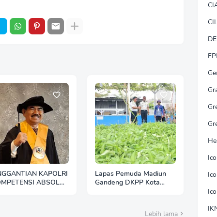
CI
CI
DE
FP
Ge
Gr
Gr
Gr
He
Ic
NGGANTIAN KAPOLRI
Lapas Pemuda Madiun
Ic
OMPETENSI ABSOLUT
Gandeng DKPP Kota
ESIDEN"
Madiun, Tinjau dan
Ic
Evaluasi Lahan
Ketahanan Pangan
IK
Lebih lama