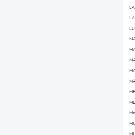
L
LA
LU
MA
M
MA
M
M
M
M
Mo
MU
M