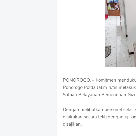
u
m
B
y
R
a
u
s
h
a
n
D
e
s
PONOROGO, – Komitmen mendukung 
i
Ponorogo Polda Jatim rutin melaku
g
Satuan Pelayanan Pemenuhan Gizi 
n
W
i
Dengan melibatkan personel seksi 
t
dilakukan secara teliti dengan uj
h
disajikan.
S
h
r