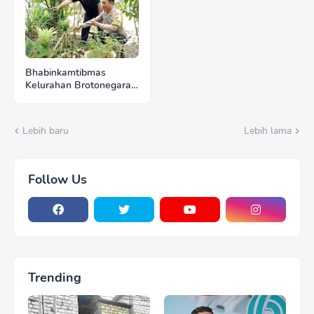
Bhabinkamtibmas
Kelurahan Brotonegaran
Tinjau Kebun Nanas
Warga, Perkuat
Dukungan Polri terhadap
Lebih baru
Lebih lama
Ketahanan Pangan
Follow Us
Trending