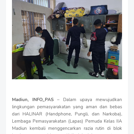
i
u
m
B
y
R
a
u
s
h
a
n
D
e
s
i
g
n
Madiun, INFO_PAS
– Dalam upaya mewujudkan
W
lingkungan pemasyarakatan yang aman dan bebas
i
dari HALINAR (Handphone, Pungli, dan Narkoba),
t
h
Lembaga Pemasyarakatan (Lapas) Pemuda Kelas IIA
S
Madiun kembali menggencarkan razia rutin di blok
h