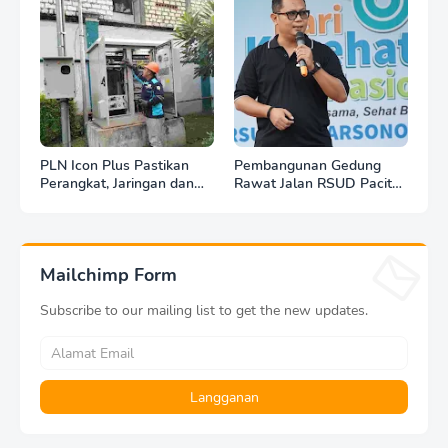
PLN Icon Plus Pastikan
Pembangunan Gedung
Perangkat, Jaringan dan
Rawat Jalan RSUD Pacitan
Infrastruktur Beroperasi
Dilanjut, DBHCHT Rp7,2
Normal Pasca Gempa
Miliar Jadi Penopang
Tuban
Layanan Kesehatan
Mailchimp Form
Subscribe to our mailing list to get the new updates.