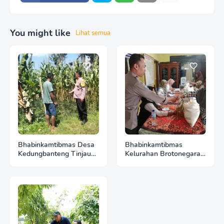
You might like
Lihat semua
Bhabinkamtibmas Desa
Bhabinkamtibmas
Kedungbanteng Tinjau
Kelurahan Brotonegaran
Perkembangan Tanaman
Pantau Harga Cabai di
Jagung, Perkuat
Pasar, Wujud Dukungan
Ketahanan Pangan
Polri terhadap
Bersama Warga
Ketahanan Pangan