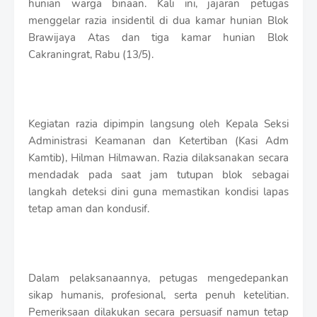
hunian warga binaan. Kali ini, jajaran petugas
r
o
menggelar razia insidentil di dua kamar hunian Blok
f
Brawijaya Atas dan tiga kamar hunian Blok
f
Cakraningrat, Rabu (13/5).
T
e
m
p
l
Kegiatan razia dipimpin langsung oleh Kepala Seksi
a
Administrasi Keamanan dan Ketertiban (Kasi Adm
t
e
Kamtib), Hilman Hilmawan. Razia dilaksanakan secara
s
mendadak pada saat jam tutupan blok sebagai
langkah deteksi dini guna memastikan kondisi lapas
tetap aman dan kondusif.
Dalam pelaksanaannya, petugas mengedepankan
sikap humanis, profesional, serta penuh ketelitian.
Pemeriksaan dilakukan secara persuasif namun tetap