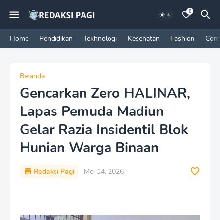
0
Home
Pendidikan
Tekhnologi
Kesehatan
Fashion
Com
Beranda
Gencarkan Zero HALINAR,
Lapas Pemuda Madiun
Gelar Razia Insidentil Blok
Hunian Warga Binaan
Redaksi Pagi
Mei 14, 2026
P
r
e
m