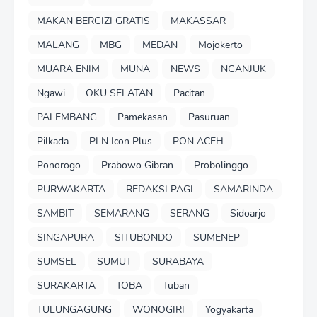
MAKAN BERGIZI GRATIS
MAKASSAR
MALANG
MBG
MEDAN
Mojokerto
MUARA ENIM
MUNA
NEWS
NGANJUK
Ngawi
OKU SELATAN
Pacitan
PALEMBANG
Pamekasan
Pasuruan
Pilkada
PLN Icon Plus
PON ACEH
Ponorogo
Prabowo Gibran
Probolinggo
PURWAKARTA
REDAKSI PAGI
SAMARINDA
SAMBIT
SEMARANG
SERANG
Sidoarjo
SINGAPURA
SITUBONDO
SUMENEP
SUMSEL
SUMUT
SURABAYA
SURAKARTA
TOBA
Tuban
TULUNGAGUNG
WONOGIRI
Yogyakarta