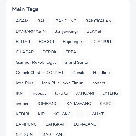
Main Tags
AGAM
BALI
BANDUNG
BANGKALAN
BANJARMASIN
Banyuwangi
BEKASI
BLITAR
BOGOR
Bojonegoro
CIANJUR
CILACAP
DEPOK
FPPA
Gempur Rokok Ilegal
Grand Sarila
Grebek Cluster ICONNET
Gresik
Headline
Icon Plus
Icon Plus Jawa Timur
Iconnet
IKN
Indosat
Jakarta
JANUARI
JATENG
jember
JOMBANG
KARAWANG
KARO
KEDIRI
KIP
KOLAKA
l
LAHAT
LAMPUNG
LANGKAT
LUMAJANG
MADIUN
MAGETAN