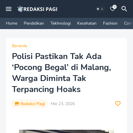
0
Home
Pendidikan
Tekhnologi
Kesehatan
Fashion
Com
Beranda
Polisi Pastikan Tak Ada
‘Pocong Begal’ di Malang,
Warga Diminta Tak
Terpancing Hoaks
Redaksi Pagi
Mei 23, 2026
P
r
e
m