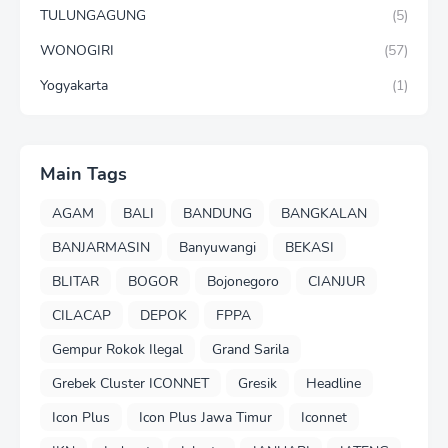
TULUNGAGUNG
(5)
WONOGIRI
(57)
Yogyakarta
(1)
Main Tags
AGAM
BALI
BANDUNG
BANGKALAN
BANJARMASIN
Banyuwangi
BEKASI
BLITAR
BOGOR
Bojonegoro
CIANJUR
CILACAP
DEPOK
FPPA
Gempur Rokok Ilegal
Grand Sarila
Grebek Cluster ICONNET
Gresik
Headline
Icon Plus
Icon Plus Jawa Timur
Iconnet