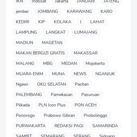
IKN
Indosat
Jakarta
JANUARI
JATENG
jember
JOMBANG
KARAWANG
KARO
KEDIRI
KIP
KOLAKA
l
LAHAT
LAMPUNG
LANGKAT
LUMAJANG
MADIUN
MAGETAN
MAKAN BERGIZI GRATIS
MAKASSAR
MALANG
MBG
MEDAN
Mojokerto
MUARA ENIM
MUNA
NEWS
NGANJUK
Ngawi
OKU SELATAN
Pacitan
PALEMBANG
Pamekasan
Pasuruan
Pilkada
PLN Icon Plus
PON ACEH
Ponorogo
Prabowo Gibran
Probolinggo
PURWAKARTA
REDAKSI PAGI
SAMARINDA
SAMBIT
SEMARANG
SERANG
Sidoarjo