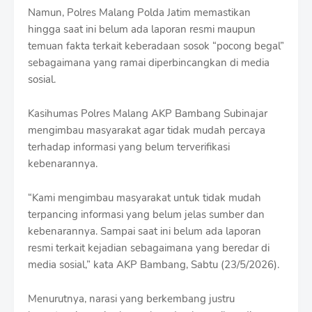
r
Namun, Polres Malang Polda Jatim memastikan
o
hingga saat ini belum ada laporan resmi maupun
f
temuan fakta terkait keberadaan sosok “pocong begal”
f
T
sebagaimana yang ramai diperbincangkan di media
e
sosial.
m
p
l
Kasihumas Polres Malang AKP Bambang Subinajar
a
mengimbau masyarakat agar tidak mudah percaya
t
terhadap informasi yang belum terverifikasi
e
kebenarannya.
s
“Kami mengimbau masyarakat untuk tidak mudah
terpancing informasi yang belum jelas sumber dan
kebenarannya. Sampai saat ini belum ada laporan
resmi terkait kejadian sebagaimana yang beredar di
media sosial,” kata AKP Bambang, Sabtu (23/5/2026).
Menurutnya, narasi yang berkembang justru