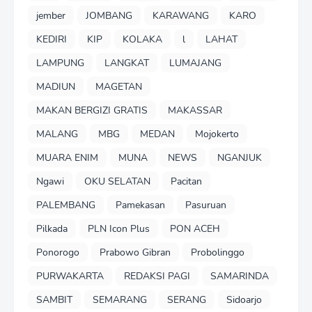
jember
JOMBANG
KARAWANG
KARO
KEDIRI
KIP
KOLAKA
l
LAHAT
LAMPUNG
LANGKAT
LUMAJANG
MADIUN
MAGETAN
MAKAN BERGIZI GRATIS
MAKASSAR
MALANG
MBG
MEDAN
Mojokerto
MUARA ENIM
MUNA
NEWS
NGANJUK
Ngawi
OKU SELATAN
Pacitan
PALEMBANG
Pamekasan
Pasuruan
Pilkada
PLN Icon Plus
PON ACEH
Ponorogo
Prabowo Gibran
Probolinggo
PURWAKARTA
REDAKSI PAGI
SAMARINDA
SAMBIT
SEMARANG
SERANG
Sidoarjo