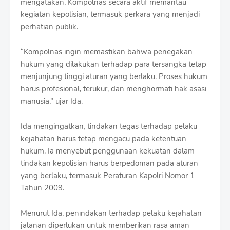
mengatakan, Kompolnas secara aktif memantau
r
kegiatan kepolisian, termasuk perkara yang menjadi
o
f
perhatian publik.
f
T
“Kompolnas ingin memastikan bahwa penegakan
e
m
hukum yang dilakukan terhadap para tersangka tetap
p
menjunjung tinggi aturan yang berlaku. Proses hukum
l
harus profesional, terukur, dan menghormati hak asasi
a
manusia,” ujar Ida.
t
e
s
Ida mengingatkan, tindakan tegas terhadap pelaku
kejahatan harus tetap mengacu pada ketentuan
hukum. Ia menyebut penggunaan kekuatan dalam
tindakan kepolisian harus berpedoman pada aturan
yang berlaku, termasuk Peraturan Kapolri Nomor 1
Tahun 2009.
Menurut Ida, penindakan terhadap pelaku kejahatan
jalanan diperlukan untuk memberikan rasa aman