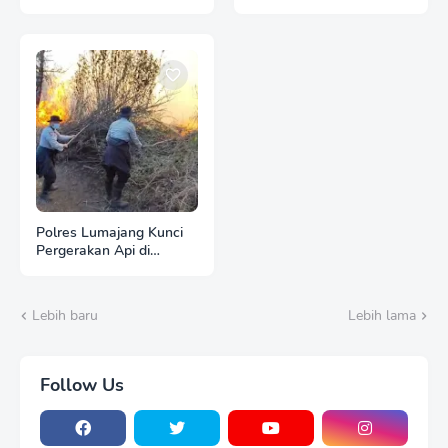
Kebakaran 3 Hektare
Bantu Tenangkan Anak
Lahan Tebu di Desa
Berkebutuhan Khusus
Brahu
Polres Lumajang Kunci
Pergerakan Api di
Ranupani Antisipasi
Karhutla TNBTS Meluas
Lebih baru
Lebih lama
Follow Us