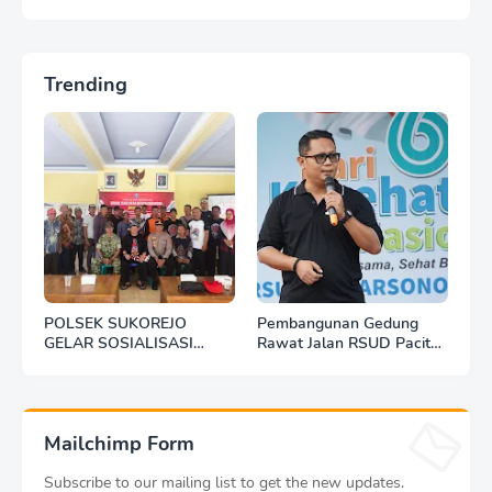
Trending
POLSEK SUKOREJO
Pembangunan Gedung
GELAR SOSIALISASI
Rawat Jalan RSUD Pacitan
DESA BERSINAR DI DESA
Dilanjut, DBHCHT Rp7,2
KEDUNGBANTENG
Miliar Jadi Penopang
Layanan Kesehatan
Mailchimp Form
Subscribe to our mailing list to get the new updates.