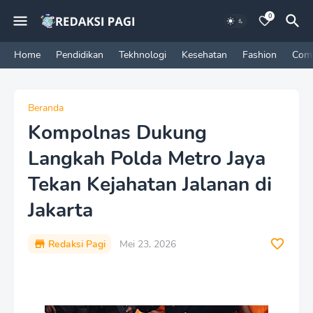
0
Home
Pendidikan
Tekhnologi
Kesehatan
Fashion
Com
Beranda
Kompolnas Dukung
Langkah Polda Metro Jaya
Tekan Kejahatan Jalanan di
Jakarta
Redaksi Pagi
Mei 23, 2026
P
r
e
m