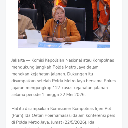
i
u
m
B
y
R
a
u
s
h
a
n
Jakarta — Komisi Kepolisian Nasional atau Kompolnas
D
mendukung langkah Polda Metro Jaya dalam
e
menekan kejahatan jalanan. Dukungan itu
s
disampaikan setelah Polda Metro Jaya bersama Polres
i
g
jajaran mengungkap 127 kasus kejahatan jalanan
n
selama periode 1 hingga 22 Mei 2026.
W
i
Hal itu disampaikan Komisioner Kompolnas Irjen Pol
t
h
(Purn) Ida Oetari Poernamasasi dalam konferensi pers
S
di Polda Metro Jaya, Jumat (22/5/2026). Ida
h