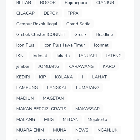
BLITAR
BOGOR
Bojonegoro
CIANJUR
CILACAP
DEPOK
FPPA
Gempur Rokok Ilegal
Grand Sarila
Grebek Cluster ICONNET
Gresik
Headline
Icon Plus
Icon Plus Jawa Timur
Iconnet
IKN
Indosat
Jakarta
JANUARI
JATENG
jember
JOMBANG
KARAWANG
KARO
KEDIRI
KIP
KOLAKA
l
LAHAT
LAMPUNG
LANGKAT
LUMAJANG
MADIUN
MAGETAN
MAKAN BERGIZI GRATIS
MAKASSAR
MALANG
MBG
MEDAN
Mojokerto
MUARA ENIM
MUNA
NEWS
NGANJUK