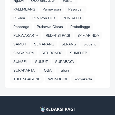
Ngawi
OKU SELATAN
Pacitan
PALEMBANG
Pamekasan
Pasuruan
Pilkada
PLN Icon Plus
PON ACEH
Ponorogo
Prabowo Gibran
Probolinggo
PURWAKARTA
REDAKSI PAGI
SAMARINDA
SAMBIT
SEMARANG
SERANG
Sidoarjo
SINGAPURA
SITUBONDO
SUMENEP
SUMSEL
SUMUT
SURABAYA
SURAKARTA
TOBA
Tuban
TULUNGAGUNG
WONOGIRI
Yogyakarta