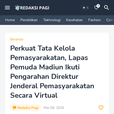
0
Home
Pendidikan
Tekhnologi
Kesehatan
Fashion
Com
Beranda
Perkuat Tata Kelola
Pemasyarakatan, Lapas
Pemuda Madiun Ikuti
Pengarahan Direktur
Jenderal Pemasyarakatan
Secara Virtual
Redaksi Pagi
Mei 08, 2026
P