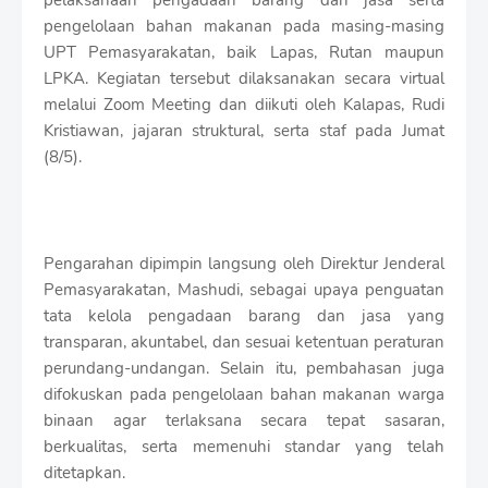
pelaksanaan pengadaan barang dan jasa serta
t
pengelolaan bahan makanan pada masing-masing
h
S
UPT Pemasyarakatan, baik Lapas, Rutan maupun
h
LPKA. Kegiatan tersebut dilaksanakan secara virtual
r
melalui Zoom Meeting dan diikuti oleh Kalapas, Rudi
o
Kristiawan, jajaran struktural, serta staf pada Jumat
f
f
(8/5).
T
e
m
p
l
Pengarahan dipimpin langsung oleh Direktur Jenderal
a
Pemasyarakatan, Mashudi, sebagai upaya penguatan
t
tata kelola pengadaan barang dan jasa yang
e
s
transparan, akuntabel, dan sesuai ketentuan peraturan
perundang-undangan. Selain itu, pembahasan juga
difokuskan pada pengelolaan bahan makanan warga
binaan agar terlaksana secara tepat sasaran,
berkualitas, serta memenuhi standar yang telah
ditetapkan.