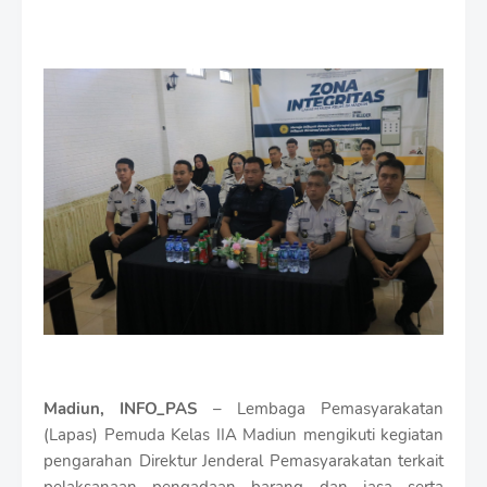
r
e
m
i
u
m
B
y
R
a
u
s
h
a
n
D
e
s
i
Madiun, INFO_PAS
– Lembaga Pemasyarakatan
g
n
(Lapas) Pemuda Kelas IIA Madiun mengikuti kegiatan
W
pengarahan Direktur Jenderal Pemasyarakatan terkait
i