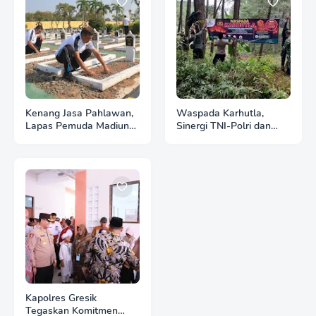
Kenang Jasa Pahlawan,
Waspada Karhutla,
Lapas Pemuda Madiun
Sinergi TNI-Polri dan
Gelar "Aksi Bersih
Perhutani Pasang
Kemerdekaan" di Taman
Banner Imbauan di
Makam Pahlawan
Kawasan Hutan Ngrayun
Kapolres Gresik
Tegaskan Komitmen