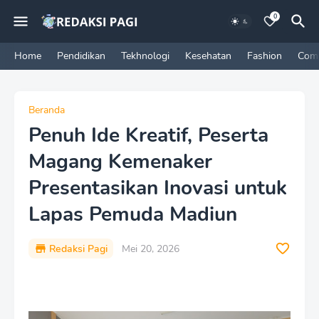
0
Home
Pendidikan
Tekhnologi
Kesehatan
Fashion
Com
Beranda
Penuh Ide Kreatif, Peserta
Magang Kemenaker
Presentasikan Inovasi untuk
Lapas Pemuda Madiun
Redaksi Pagi
Mei 20, 2026
P
r
e
m