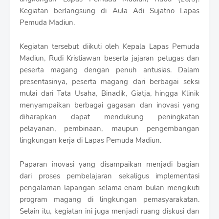
r
Kegiatan berlangsung di Aula Adi Sujatno Lapas
o
Pemuda Madiun.
f
f
T
Kegiatan tersebut diikuti oleh Kepala Lapas Pemuda
e
Madiun, Rudi Kristiawan beserta jajaran petugas dan
m
p
peserta magang dengan penuh antusias. Dalam
l
presentasinya, peserta magang dari berbagai seksi
a
mulai dari Tata Usaha, Binadik, Giatja, hingga Klinik
t
menyampaikan berbagai gagasan dan inovasi yang
e
s
diharapkan dapat mendukung peningkatan
pelayanan, pembinaan, maupun pengembangan
lingkungan kerja di Lapas Pemuda Madiun.
Paparan inovasi yang disampaikan menjadi bagian
dari proses pembelajaran sekaligus implementasi
pengalaman lapangan selama enam bulan mengikuti
program magang di lingkungan pemasyarakatan.
Selain itu, kegiatan ini juga menjadi ruang diskusi dan