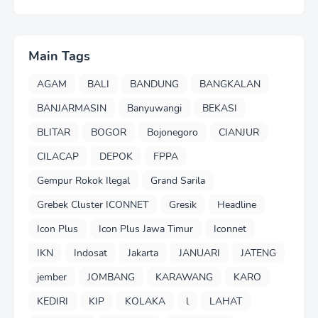
Main Tags
AGAM
BALI
BANDUNG
BANGKALAN
BANJARMASIN
Banyuwangi
BEKASI
BLITAR
BOGOR
Bojonegoro
CIANJUR
CILACAP
DEPOK
FPPA
Gempur Rokok Ilegal
Grand Sarila
Grebek Cluster ICONNET
Gresik
Headline
Icon Plus
Icon Plus Jawa Timur
Iconnet
IKN
Indosat
Jakarta
JANUARI
JATENG
jember
JOMBANG
KARAWANG
KARO
KEDIRI
KIP
KOLAKA
l
LAHAT