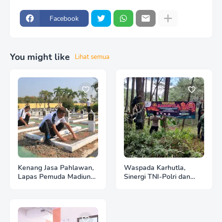
Facebook
You might like
Lihat semua
Kenang Jasa Pahlawan,
Waspada Karhutla,
Lapas Pemuda Madiun
Sinergi TNI-Polri dan
Gelar "Aksi Bersih
Perhutani Pasang
Kemerdekaan" di Taman
Banner Imbauan di
Makam Pahlawan
Kawasan Hutan Ngrayun