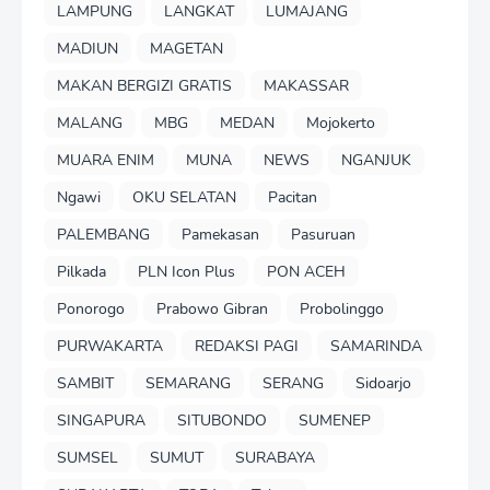
LAMPUNG
LANGKAT
LUMAJANG
MADIUN
MAGETAN
MAKAN BERGIZI GRATIS
MAKASSAR
MALANG
MBG
MEDAN
Mojokerto
MUARA ENIM
MUNA
NEWS
NGANJUK
Ngawi
OKU SELATAN
Pacitan
PALEMBANG
Pamekasan
Pasuruan
Pilkada
PLN Icon Plus
PON ACEH
Ponorogo
Prabowo Gibran
Probolinggo
PURWAKARTA
REDAKSI PAGI
SAMARINDA
SAMBIT
SEMARANG
SERANG
Sidoarjo
SINGAPURA
SITUBONDO
SUMENEP
SUMSEL
SUMUT
SURABAYA