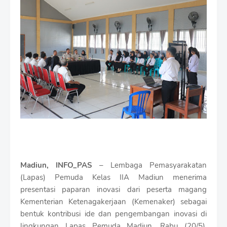
i
u
m
B
y
R
a
u
s
h
a
n
D
e
s
i
g
n
Madiun, INFO_PAS
– Lembaga Pemasyarakatan
W
(Lapas) Pemuda Kelas IIA Madiun menerima
i
presentasi paparan inovasi dari peserta magang
t
Kementerian Ketenagakerjaan (Kemenaker) sebagai
h
S
bentuk kontribusi ide dan pengembangan inovasi di
h
lingkungan Lapas Pemuda Madiun, Rabu (20/5).