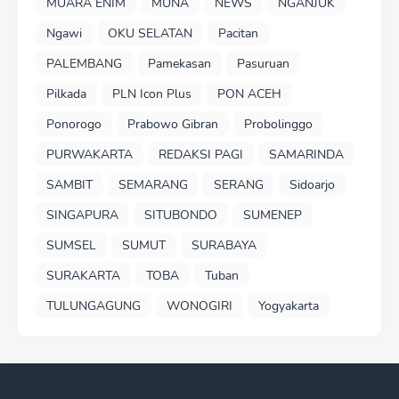
MUARA ENIM
MUNA
NEWS
NGANJUK
Ngawi
OKU SELATAN
Pacitan
PALEMBANG
Pamekasan
Pasuruan
Pilkada
PLN Icon Plus
PON ACEH
Ponorogo
Prabowo Gibran
Probolinggo
PURWAKARTA
REDAKSI PAGI
SAMARINDA
SAMBIT
SEMARANG
SERANG
Sidoarjo
SINGAPURA
SITUBONDO
SUMENEP
SUMSEL
SUMUT
SURABAYA
SURAKARTA
TOBA
Tuban
TULUNGAGUNG
WONOGIRI
Yogyakarta