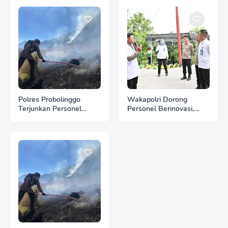
Polres Probolinggo
Wakapolri Dorong
Terjunkan Personel
Personel Berinovasi,
Bantu Padamkan
Bripda Muhammad Putra
Kebakaran Hutan di
Aulia Jadi Contoh Nyata
Gunung Bromo