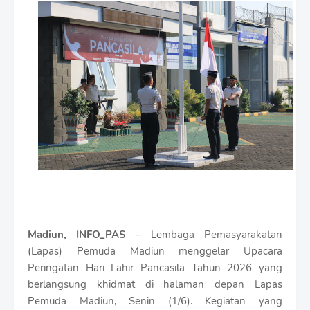
m
i
u
m
B
y
R
a
u
s
h
a
n
D
e
s
i
Madiun, INFO_PAS
– Lembaga Pemasyarakatan
g
n
(Lapas) Pemuda Madiun menggelar Upacara
W
Peringatan Hari Lahir Pancasila Tahun 2026 yang
i
berlangsung khidmat di halaman depan Lapas
t
Pemuda Madiun, Senin (1/6). Kegiatan yang
h