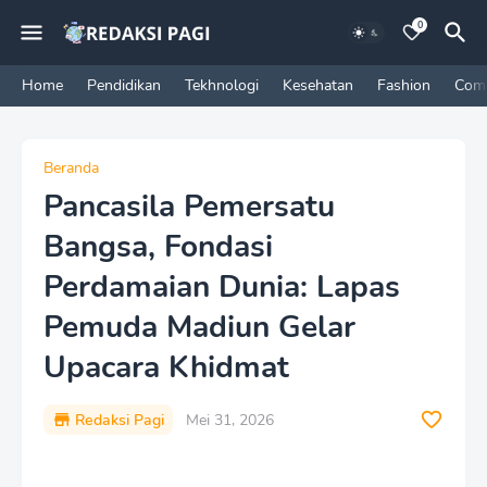
0
Home
Pendidikan
Tekhnologi
Kesehatan
Fashion
Com
Beranda
Pancasila Pemersatu
Bangsa, Fondasi
Perdamaian Dunia: Lapas
Pemuda Madiun Gelar
Upacara Khidmat
Redaksi Pagi
Mei 31, 2026
P
r
e