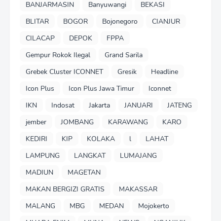
BANJARMASIN
Banyuwangi
BEKASI
BLITAR
BOGOR
Bojonegoro
CIANJUR
CILACAP
DEPOK
FPPA
Gempur Rokok Ilegal
Grand Sarila
Grebek Cluster ICONNET
Gresik
Headline
Icon Plus
Icon Plus Jawa Timur
Iconnet
IKN
Indosat
Jakarta
JANUARI
JATENG
jember
JOMBANG
KARAWANG
KARO
KEDIRI
KIP
KOLAKA
l
LAHAT
LAMPUNG
LANGKAT
LUMAJANG
MADIUN
MAGETAN
MAKAN BERGIZI GRATIS
MAKASSAR
MALANG
MBG
MEDAN
Mojokerto