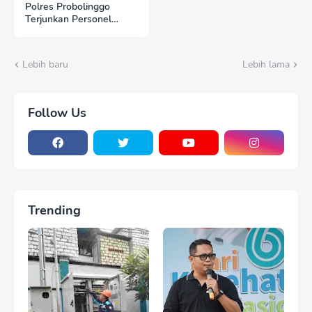
Polres Probolinggo
Terjunkan Personel
Bantu Padamkan
Kebakaran Hutan di
Gunung Bromo
Lebih baru
Lebih lama
Follow Us
Trending