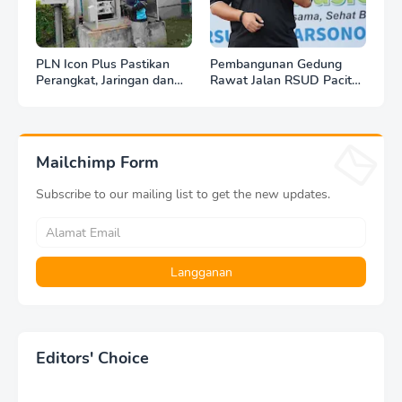
PLN Icon Plus Pastikan
Pembangunan Gedung
Perangkat, Jaringan dan
Rawat Jalan RSUD Pacitan
Infrastruktur Beroperasi
Dilanjut, DBHCHT Rp7,2
Normal Pasca Gempa
Miliar Jadi Penopang
Tuban
Layanan Kesehatan
Mailchimp Form
Subscribe to our mailing list to get the new updates.
Editors' Choice