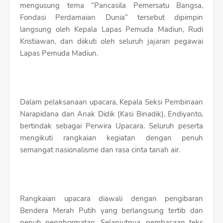
S
mengusung tema “Pancasila Pemersatu Bangsa,
h
Fondasi Perdamaian Dunia” tersebut dipimpin
r
langsung oleh Kepala Lapas Pemuda Madiun, Rudi
o
Kristiawan, dan diikuti oleh seluruh jajaran pegawai
f
f
Lapas Pemuda Madiun.
T
e
m
p
l
Dalam pelaksanaan upacara, Kepala Seksi Pembinaan
a
Narapidana dan Anak Didik (Kasi Binadik), Endiyanto,
t
bertindak sebagai Perwira Upacara. Seluruh peserta
e
s
mengikuti rangkaian kegiatan dengan penuh
semangat nasionalisme dan rasa cinta tanah air.
Rangkaian upacara diawali dengan pengibaran
Bendera Merah Putih yang berlangsung tertib dan
penuh penghormatan. Selanjutnya, pembacaan teks