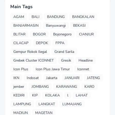
Main Tags
AGAM
BALI
BANDUNG
BANGKALAN
BANJARMASIN
Banyuwangi
BEKASI
BLITAR
BOGOR
Bojonegoro
CIANJUR
CILACAP
DEPOK
FPPA
Gempur Rokok Ilegal
Grand Sarila
Grebek Cluster ICONNET
Gresik
Headline
Icon Plus
Icon Plus Jawa Timur
Iconnet
IKN
Indosat
Jakarta
JANUARI
JATENG
jember
JOMBANG
KARAWANG
KARO
KEDIRI
KIP
KOLAKA
l
LAHAT
LAMPUNG
LANGKAT
LUMAJANG
MADIUN
MAGETAN