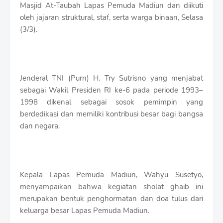
S
Masjid At-Taubah Lapas Pemuda Madiun dan diikuti
h
oleh jajaran struktural, staf, serta warga binaan, Selasa
r
(3/3).
o
f
f
T
e
Jenderal TNI (Purn) H. Try Sutrisno yang menjabat
m
p
sebagai Wakil Presiden RI ke-6 pada periode 1993–
l
1998 dikenal sebagai sosok pemimpin yang
a
berdedikasi dan memiliki kontribusi besar bagi bangsa
t
dan negara.
e
s
Kepala Lapas Pemuda Madiun, Wahyu Susetyo,
menyampaikan bahwa kegiatan sholat ghaib ini
merupakan bentuk penghormatan dan doa tulus dari
keluarga besar Lapas Pemuda Madiun.