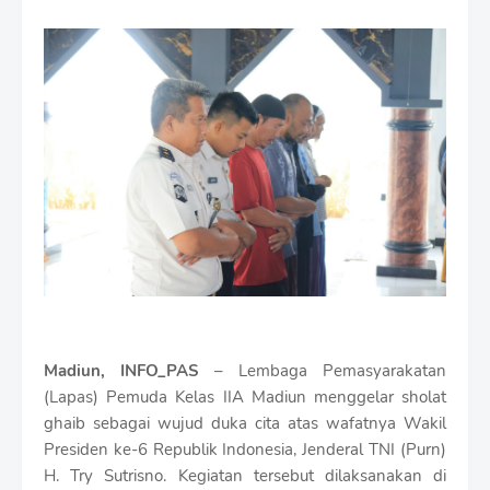
m
i
u
m
B
y
R
a
u
s
h
a
n
D
e
s
i
Madiun, INFO_PAS
– Lembaga Pemasyarakatan
g
n
(Lapas) Pemuda Kelas IIA Madiun menggelar sholat
W
ghaib sebagai wujud duka cita atas wafatnya Wakil
i
Presiden ke-6 Republik Indonesia, Jenderal TNI (Purn)
t
H. Try Sutrisno. Kegiatan tersebut dilaksanakan di
h