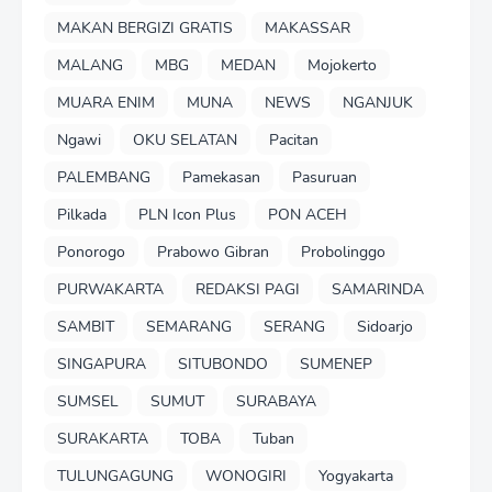
MAKAN BERGIZI GRATIS
MAKASSAR
MALANG
MBG
MEDAN
Mojokerto
MUARA ENIM
MUNA
NEWS
NGANJUK
Ngawi
OKU SELATAN
Pacitan
PALEMBANG
Pamekasan
Pasuruan
Pilkada
PLN Icon Plus
PON ACEH
Ponorogo
Prabowo Gibran
Probolinggo
PURWAKARTA
REDAKSI PAGI
SAMARINDA
SAMBIT
SEMARANG
SERANG
Sidoarjo
SINGAPURA
SITUBONDO
SUMENEP
SUMSEL
SUMUT
SURABAYA
SURAKARTA
TOBA
Tuban
TULUNGAGUNG
WONOGIRI
Yogyakarta