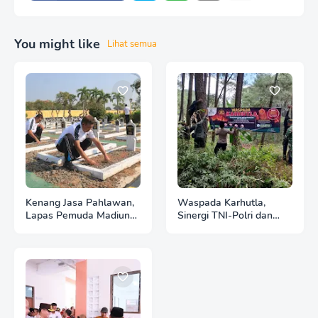
You might like
Lihat semua
Kenang Jasa Pahlawan,
Waspada Karhutla,
Lapas Pemuda Madiun
Sinergi TNI-Polri dan
Gelar "Aksi Bersih
Perhutani Pasang
Kemerdekaan" di Taman
Banner Imbauan di
Makam Pahlawan
Kawasan Hutan Ngrayun