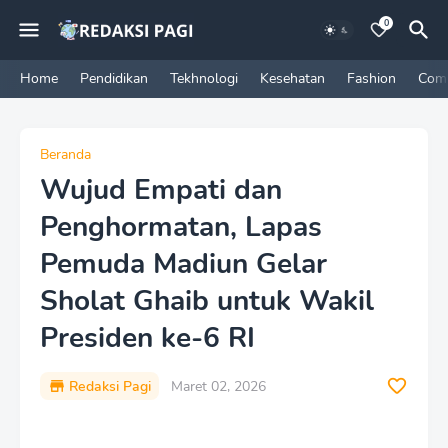
0
Home
Pendidikan
Tekhnologi
Kesehatan
Fashion
Com
Beranda
Wujud Empati dan
Penghormatan, Lapas
Pemuda Madiun Gelar
Sholat Ghaib untuk Wakil
Presiden ke-6 RI
Redaksi Pagi
Maret 02, 2026
P
r
e