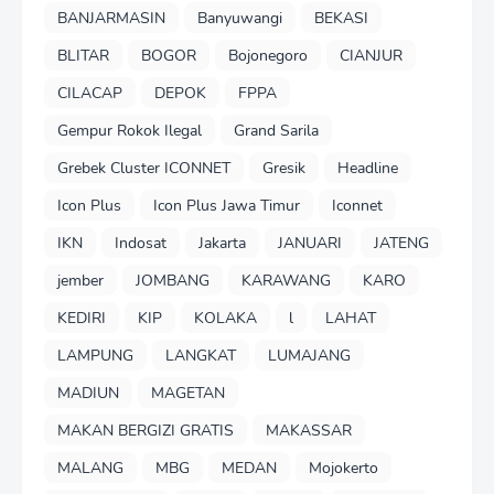
BANJARMASIN
Banyuwangi
BEKASI
BLITAR
BOGOR
Bojonegoro
CIANJUR
CILACAP
DEPOK
FPPA
Gempur Rokok Ilegal
Grand Sarila
Grebek Cluster ICONNET
Gresik
Headline
Icon Plus
Icon Plus Jawa Timur
Iconnet
IKN
Indosat
Jakarta
JANUARI
JATENG
jember
JOMBANG
KARAWANG
KARO
KEDIRI
KIP
KOLAKA
l
LAHAT
LAMPUNG
LANGKAT
LUMAJANG
MADIUN
MAGETAN
MAKAN BERGIZI GRATIS
MAKASSAR
MALANG
MBG
MEDAN
Mojokerto