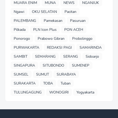
MUARA ENIM
MUNA
NEWS
NGANJUK
Ngawi
OKU SELATAN
Pacitan
PALEMBANG
Pamekasan
Pasuruan
Pilkada
PLN Icon Plus
PON ACEH
Ponorogo
Prabowo Gibran
Probolinggo
PURWAKARTA
REDAKSI PAGI
SAMARINDA
SAMBIT
SEMARANG
SERANG
Sidoarjo
SINGAPURA
SITUBONDO
SUMENEP
SUMSEL
SUMUT
SURABAYA
SURAKARTA
TOBA
Tuban
TULUNGAGUNG
WONOGIRI
Yogyakarta