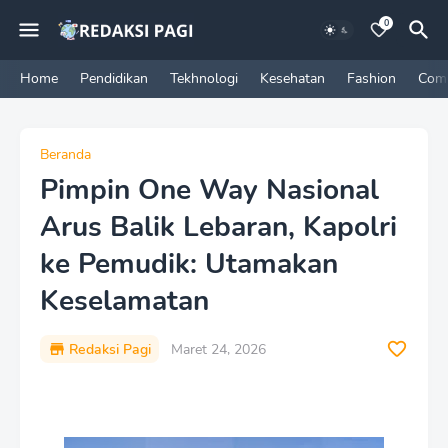
0
Home
Pendidikan
Tekhnologi
Kesehatan
Fashion
Com
Beranda
Pimpin One Way Nasional
Arus Balik Lebaran, Kapolri
ke Pemudik: Utamakan
Keselamatan
Redaksi Pagi
Maret 24, 2026
P
r
e
m