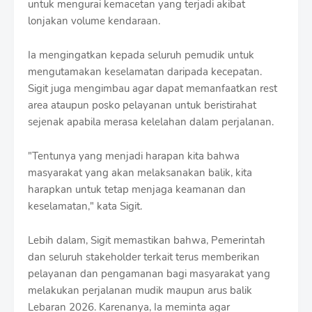
untuk mengurai kemacetan yang terjadi akibat
r
o
lonjakan volume kendaraan.
f
f
Ia mengingatkan kepada seluruh pemudik untuk
T
mengutamakan keselamatan daripada kecepatan.
e
m
Sigit juga mengimbau agar dapat memanfaatkan rest
p
area ataupun posko pelayanan untuk beristirahat
l
sejenak apabila merasa kelelahan dalam perjalanan.
a
t
e
"Tentunya yang menjadi harapan kita bahwa
s
masyarakat yang akan melaksanakan balik, kita
harapkan untuk tetap menjaga keamanan dan
keselamatan," kata Sigit.
Lebih dalam, Sigit memastikan bahwa, Pemerintah
dan seluruh stakeholder terkait terus memberikan
pelayanan dan pengamanan bagi masyarakat yang
melakukan perjalanan mudik maupun arus balik
Lebaran 2026. Karenanya, Ia meminta agar