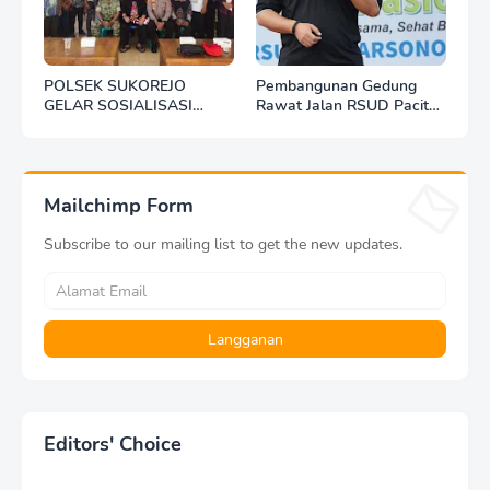
POLSEK SUKOREJO
Pembangunan Gedung
GELAR SOSIALISASI
Rawat Jalan RSUD Pacitan
DESA BERSINAR DI DESA
Dilanjut, DBHCHT Rp7,2
KEDUNGBANTENG
Miliar Jadi Penopang
Layanan Kesehatan
Mailchimp Form
Subscribe to our mailing list to get the new updates.
Editors' Choice