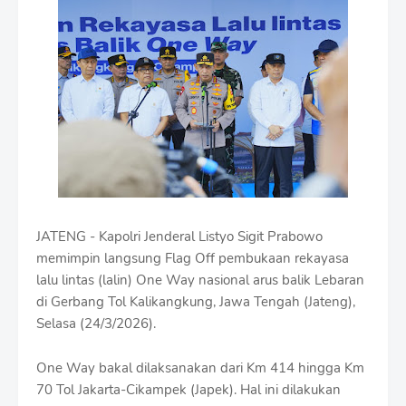
i
u
m
B
y
R
a
u
s
h
a
n
D
e
JATENG - Kapolri Jenderal Listyo Sigit Prabowo
s
memimpin langsung Flag Off pembukaan rekayasa
i
g
lalu lintas (lalin) One Way nasional arus balik Lebaran
n
di Gerbang Tol Kalikangkung, Jawa Tengah (Jateng),
W
Selasa (24/3/2026).
i
t
h
One Way bakal dilaksanakan dari Km 414 hingga Km
S
70 Tol Jakarta-Cikampek (Japek). Hal ini dilakukan
h