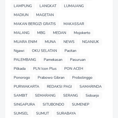
LAMPUNG
LANGKAT
LUMAJANG
MADIUN
MAGETAN
MAKAN BERGIZI GRATIS
MAKASSAR
MALANG
MBG
MEDAN
Mojokerto
MUARA ENIM
MUNA
NEWS
NGANJUK
Ngawi
OKU SELATAN
Pacitan
PALEMBANG
Pamekasan
Pasuruan
Pilkada
PLN Icon Plus
PON ACEH
Ponorogo
Prabowo Gibran
Probolinggo
PURWAKARTA
REDAKSI PAGI
SAMARINDA
SAMBIT
SEMARANG
SERANG
Sidoarjo
SINGAPURA
SITUBONDO
SUMENEP
SUMSEL
SUMUT
SURABAYA