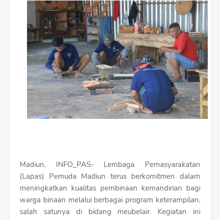
m
i
u
m
B
y
R
a
u
s
h
a
n
D
e
s
i
Madiun, INFO_PAS- Lembaga Pemasyarakatan
g
(Lapas) Pemuda Madiun terus berkomitmen dalam
n
W
meningkatkan kualitas pembinaan kemandirian bagi
i
warga binaan melalui berbagai program keterampilan,
t
salah satunya di bidang meubelair. Kegiatan ini
h