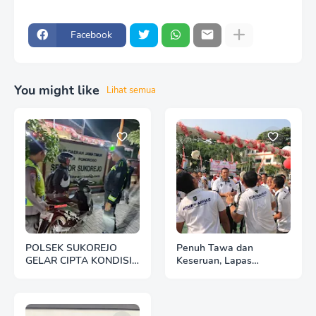
Facebook
You might like
Lihat semua
POLSEK SUKOREJO
Penuh Tawa dan
GELAR CIPTA KONDISI
Keseruan, Lapas
ANTISIPASI BALAP
Pemuda Madiun Gelar
LIAR DAN PREMANISME
Perlombaan Tradisional
HUT Ke-81 RI