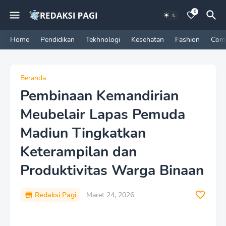
0
Home
Pendidikan
Tekhnologi
Kesehatan
Fashion
Com
Beranda
Pembinaan Kemandirian
Meubelair Lapas Pemuda
Madiun Tingkatkan
Keterampilan dan
Produktivitas Warga Binaan
Redaksi Pagi
Maret 24, 2026
P
r
e