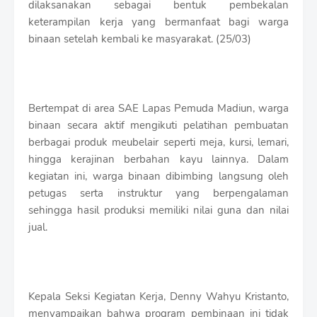
dilaksanakan sebagai bentuk pembekalan
S
h
keterampilan kerja yang bermanfaat bagi warga
r
binaan setelah kembali ke masyarakat. (25/03)
o
f
f
T
e
Bertempat di area SAE Lapas Pemuda Madiun, warga
m
binaan secara aktif mengikuti pelatihan pembuatan
p
l
berbagai produk meubelair seperti meja, kursi, lemari,
a
hingga kerajinan berbahan kayu lainnya. Dalam
t
kegiatan ini, warga binaan dibimbing langsung oleh
e
petugas serta instruktur yang berpengalaman
s
sehingga hasil produksi memiliki nilai guna dan nilai
jual.
Kepala Seksi Kegiatan Kerja, Denny Wahyu Kristanto,
menyampaikan bahwa program pembinaan ini tidak