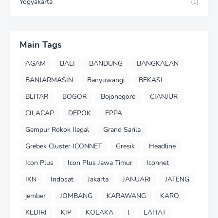
Yogyakarta
(1)
Main Tags
AGAM
BALI
BANDUNG
BANGKALAN
BANJARMASIN
Banyuwangi
BEKASI
BLITAR
BOGOR
Bojonegoro
CIANJUR
CILACAP
DEPOK
FPPA
Gempur Rokok Ilegal
Grand Sarila
Grebek Cluster ICONNET
Gresik
Headline
Icon Plus
Icon Plus Jawa Timur
Iconnet
IKN
Indosat
Jakarta
JANUARI
JATENG
jember
JOMBANG
KARAWANG
KARO
KEDIRI
KIP
KOLAKA
l
LAHAT