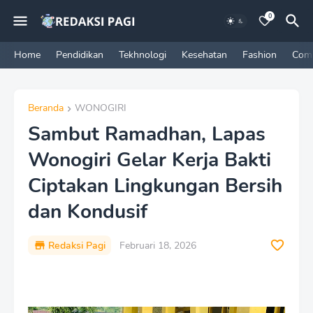
0
Home
Pendidikan
Tekhnologi
Kesehatan
Fashion
Com
Beranda
WONOGIRI
Sambut Ramadhan, Lapas
Wonogiri Gelar Kerja Bakti
Ciptakan Lingkungan Bersih
dan Kondusif
Redaksi Pagi
Februari 18, 2026
P
r
e
m