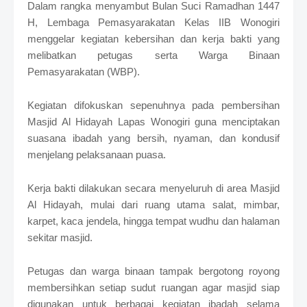
Dalam rangka menyambut Bulan Suci Ramadhan 1447
r
o
H, Lembaga Pemasyarakatan Kelas IIB Wonogiri
f
menggelar kegiatan kebersihan dan kerja bakti yang
f
melibatkan petugas serta Warga Binaan
T
Pemasyarakatan (WBP).
e
m
p
Kegiatan difokuskan sepenuhnya pada pembersihan
l
Masjid Al Hidayah Lapas Wonogiri guna menciptakan
a
t
suasana ibadah yang bersih, nyaman, dan kondusif
e
menjelang pelaksanaan puasa.
s
Kerja bakti dilakukan secara menyeluruh di area Masjid
Al Hidayah, mulai dari ruang utama salat, mimbar,
karpet, kaca jendela, hingga tempat wudhu dan halaman
sekitar masjid.
Petugas dan warga binaan tampak bergotong royong
membersihkan setiap sudut ruangan agar masjid siap
digunakan untuk berbagai kegiatan ibadah selama