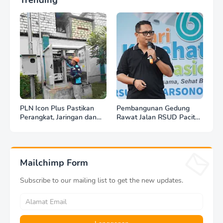
Trending
PLN Icon Plus Pastikan
Pembangunan Gedung
Perangkat, Jaringan dan
Rawat Jalan RSUD Pacitan
Infrastruktur Beroperasi
Dilanjut, DBHCHT Rp7,2
Normal Pasca Gempa
Miliar Jadi Penopang
Tuban
Layanan Kesehatan
Mailchimp Form
Subscribe to our mailing list to get the new updates.