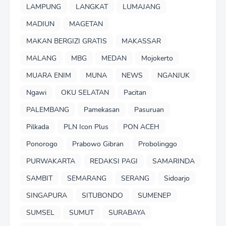
LAMPUNG
LANGKAT
LUMAJANG
MADIUN
MAGETAN
MAKAN BERGIZI GRATIS
MAKASSAR
MALANG
MBG
MEDAN
Mojokerto
MUARA ENIM
MUNA
NEWS
NGANJUK
Ngawi
OKU SELATAN
Pacitan
PALEMBANG
Pamekasan
Pasuruan
Pilkada
PLN Icon Plus
PON ACEH
Ponorogo
Prabowo Gibran
Probolinggo
PURWAKARTA
REDAKSI PAGI
SAMARINDA
SAMBIT
SEMARANG
SERANG
Sidoarjo
SINGAPURA
SITUBONDO
SUMENEP
SUMSEL
SUMUT
SURABAYA