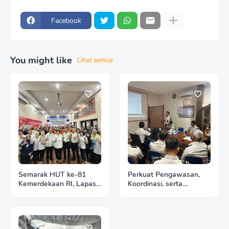
Facebook
You might like
Lihat semua
Semarak HUT ke-81
Perkuat Pengawasan,
Kemerdekaan RI, Lapas
Koordinasi, serta
Wonogiri Gelar Tracing
peningkatan kualitas
TBC dan Pemeriksaan X-
pelaksanaan tugas,
Ray bagi Warga Binaan
Lapas Wonogiri Gelar
Pemasyarakatan
Rapat Anev