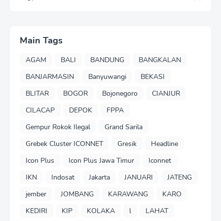
Main Tags
AGAM
BALI
BANDUNG
BANGKALAN
BANJARMASIN
Banyuwangi
BEKASI
BLITAR
BOGOR
Bojonegoro
CIANJUR
CILACAP
DEPOK
FPPA
Gempur Rokok Ilegal
Grand Sarila
Grebek Cluster ICONNET
Gresik
Headline
Icon Plus
Icon Plus Jawa Timur
Iconnet
IKN
Indosat
Jakarta
JANUARI
JATENG
jember
JOMBANG
KARAWANG
KARO
KEDIRI
KIP
KOLAKA
l
LAHAT