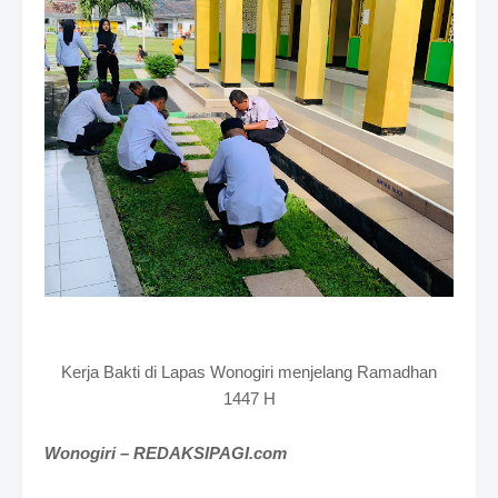
i
u
m
B
y
R
a
u
s
h
a
n
D
e
s
i
g
n
Kerja Bakti di Lapas Wonogiri menjelang Ramadhan
W
1447 H
i
t
h
Wonogiri – REDAKSIPAGI.com
S
h