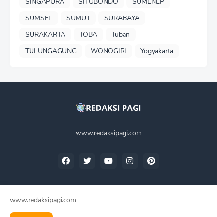
SINGAPURA
SITUBONDO
SUMENEP
SUMSEL
SUMUT
SURABAYA
SURAKARTA
TOBA
Tuban
TULUNGAGUNG
WONOGIRI
Yogyakarta
www.redaksipagi.com
www.redaksipagi.com
Home
Tentang Kami
Privacy Policy
Contact Us