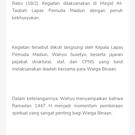
S
Rabu (18/2). Kegiatan dilaksanakan di Masjid At-
h
Taubah Lapas Pemuda Madiun dengan penuh
r
kekhusyukan.
o
f
f
T
e
Kegiatan tersebut diikuti langsung oleh Kepala Lapas
m
p
Pemuda Madiun, Wahyu Susetyo, beserta jajaran
l
pejabat struktural, staf, dan CPNS yang turut
a
melaksanakan ibadah bersama para Warga Binaan.
t
e
s
Dalam keterangannya, Wahyu menyampaikan bahwa
Ramadan 1447 H menjadi momentum pembinaan
spiritual yang sangat penting bagi Warga Binaan.