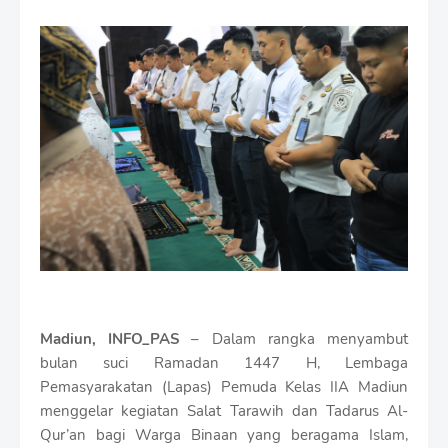
m
i
u
m
B
y
R
a
u
s
h
a
n
D
e
s
i
Madiun, INFO_PAS
– Dalam rangka menyambut
g
n
bulan suci Ramadan 1447 H, Lembaga
W
Pemasyarakatan (Lapas) Pemuda Kelas IIA Madiun
i
menggelar kegiatan Salat Tarawih dan Tadarus Al-
t
Qur’an bagi Warga Binaan yang beragama Islam,
h