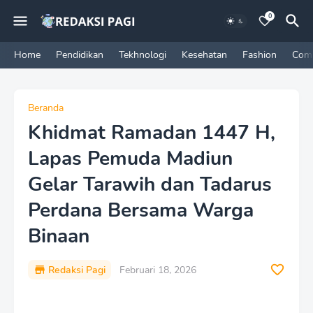
0
Home
Pendidikan
Tekhnologi
Kesehatan
Fashion
Com
Beranda
Khidmat Ramadan 1447 H,
Lapas Pemuda Madiun
Gelar Tarawih dan Tadarus
Perdana Bersama Warga
Binaan
Redaksi Pagi
Februari 18, 2026
P
r
e