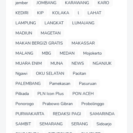
jember
JOMBANG
KARAWANG
KARO
KEDIRI
KIP
KOLAKA
l
LAHAT
LAMPUNG
LANGKAT
LUMAJANG
MADIUN
MAGETAN
MAKAN BERGIZI GRATIS
MAKASSAR
MALANG
MBG
MEDAN
Mojokerto
MUARA ENIM
MUNA
NEWS
NGANJUK
Ngawi
OKU SELATAN
Pacitan
PALEMBANG
Pamekasan
Pasuruan
Pilkada
PLN Icon Plus
PON ACEH
Ponorogo
Prabowo Gibran
Probolinggo
PURWAKARTA
REDAKSI PAGI
SAMARINDA
SAMBIT
SEMARANG
SERANG
Sidoarjo