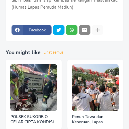
lebih baik dan siap kembali ke tengah masyarakat.
(Humas Lapas Pemuda Madiun)
Facebook
You might like
Lihat semua
POLSEK SUKOREJO
Penuh Tawa dan
GELAR CIPTA KONDISI
Keseruan, Lapas
ANTISIPASI BALAP
Pemuda Madiun Gelar