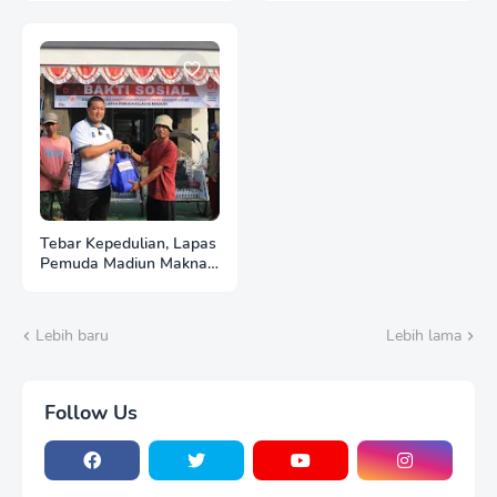
LIAR DAN PREMANISME
Perlombaan Tradisional
HUT Ke-81 RI
Tebar Kepedulian, Lapas
Pemuda Madiun Maknai
Kemerdekaan melalui
Bakti Sosial HUT Ke-81
RI
Lebih baru
Lebih lama
Follow Us