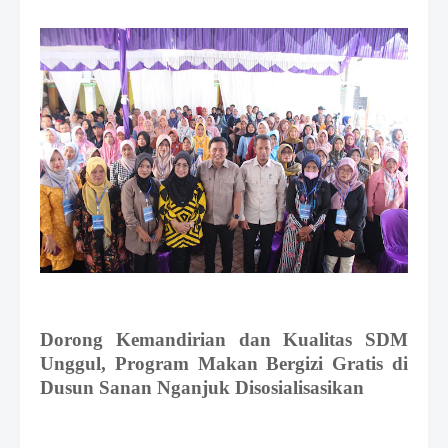
e
m
i
u
m
B
y
R
a
u
s
h
a
n
D
e
s
i
Dorong Kemandirian dan Kualitas SDM
g
Unggul, Program Makan Bergizi Gratis di
n
W
Dusun Sanan
Nganjuk Disosialisasikan
i
t
h