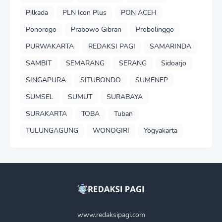
Pilkada
PLN Icon Plus
PON ACEH
Ponorogo
Prabowo Gibran
Probolinggo
PURWAKARTA
REDAKSI PAGI
SAMARINDA
SAMBIT
SEMARANG
SERANG
Sidoarjo
SINGAPURA
SITUBONDO
SUMENEP
SUMSEL
SUMUT
SURABAYA
SURAKARTA
TOBA
Tuban
TULUNGAGUNG
WONOGIRI
Yogyakarta
www.redaksipagi.com