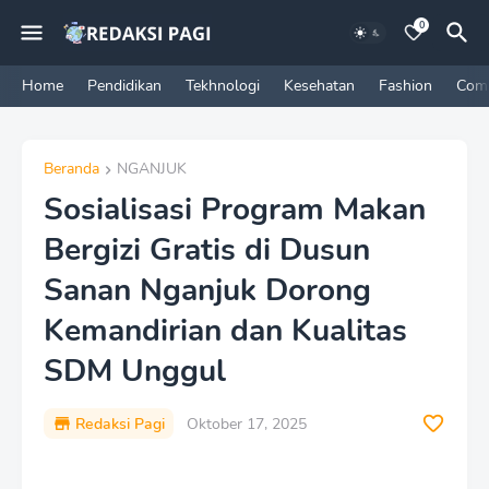
0
Home
Pendidikan
Tekhnologi
Kesehatan
Fashion
Com
Beranda
NGANJUK
Sosialisasi Program Makan
Bergizi Gratis di Dusun
Sanan Nganjuk Dorong
Kemandirian dan Kualitas
SDM Unggul
Redaksi Pagi
Oktober 17, 2025
P
r