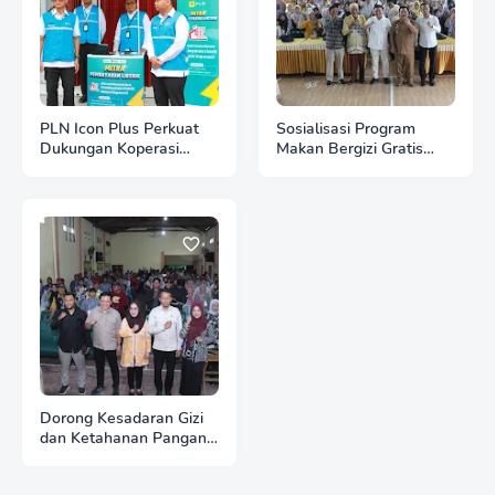
PLN Icon Plus Perkuat
Sosialisasi Program
Dukungan Koperasi
Makan Bergizi Gratis
Desa/Kelurahan Merah
Kembali Hadir di
Putih Lewat Kemudahan
Nganjuk: Dorong
Pembayaran Listrik
Investasi SDM untuk
Masyarakat
Indonesia Emas 2045
Dorong Kesadaran Gizi
dan Ketahanan Pangan
Lokal, Program MBG
Disosialisasikan di