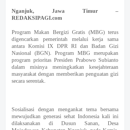
S
h
Nganjuk
, Jawa Timur –
r
REDAKSIPAGI.com
o
f
f
Program Makan Bergizi Gratis (MBG) terus
T
digencarkan pemerintah melalui kerja sama
e
antara Komisi IX DPR RI dan Badan Gizi
m
p
Nasional (BGN).
Program MBG merupakan
l
program prioritas Presiden Prabowo Subianto
a
dalam misinya meningkatkan kesejahteraan
t
masyarakat dengan memberikan penguatan gizi
e
s
secara serentak.
Sosialisasi dengan mengankat tema bersama
mewujudkan generasi sehat Indonesia kali ini
dilaksanakan di Dusun Sanan, Desa