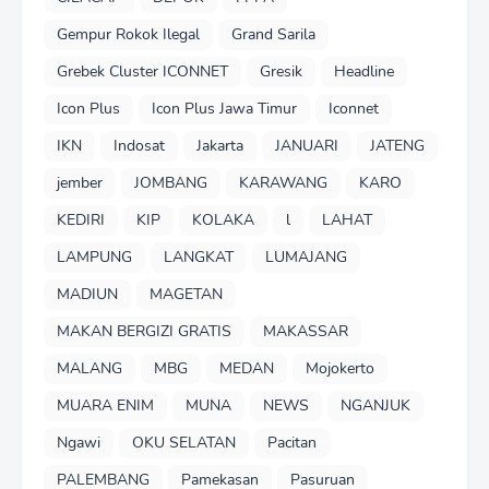
Gempur Rokok Ilegal
Grand Sarila
Grebek Cluster ICONNET
Gresik
Headline
Icon Plus
Icon Plus Jawa Timur
Iconnet
IKN
Indosat
Jakarta
JANUARI
JATENG
jember
JOMBANG
KARAWANG
KARO
KEDIRI
KIP
KOLAKA
l
LAHAT
LAMPUNG
LANGKAT
LUMAJANG
MADIUN
MAGETAN
MAKAN BERGIZI GRATIS
MAKASSAR
MALANG
MBG
MEDAN
Mojokerto
MUARA ENIM
MUNA
NEWS
NGANJUK
Ngawi
OKU SELATAN
Pacitan
PALEMBANG
Pamekasan
Pasuruan