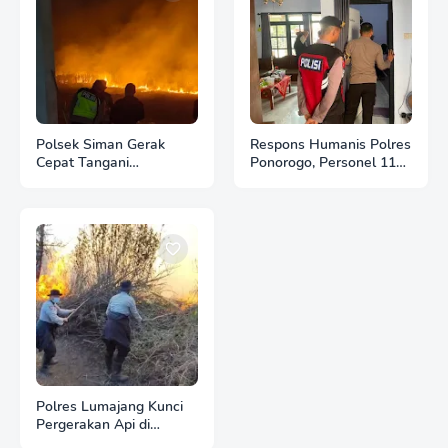
Polsek Siman Gerak
Respons Humanis Polres
Cepat Tangani
Ponorogo, Personel 110
Kebakaran 3 Hektare
Bantu Tenangkan Anak
Lahan Tebu di Desa
Berkebutuhan Khusus
Brahu
Polres Lumajang Kunci
Pergerakan Api di
Ranupani Antisipasi