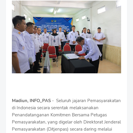
m
i
u
m
B
y
R
a
u
s
h
a
n
D
e
s
i
Madiun, INFO_PAS
- Seluruh jajaran Pemasyarakatan
g
n
di Indonesia secara serentak melaksanakan
W
Penandatanganan Komitmen Bersama Petugas
i
Pemasyarakatan, yang digelar oleh Direktorat Jenderal
t
Pemasyarakatan (Ditjenpas) secara daring melalui
h