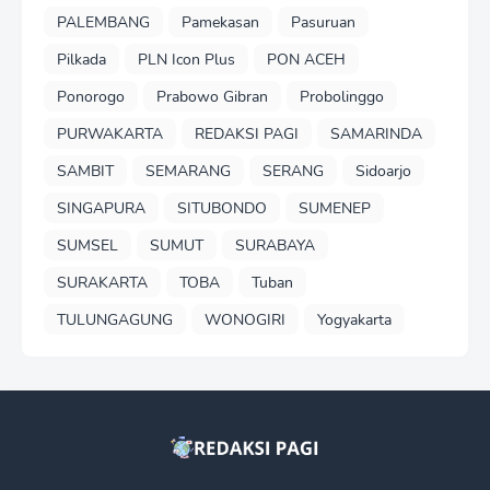
PALEMBANG
Pamekasan
Pasuruan
Pilkada
PLN Icon Plus
PON ACEH
Ponorogo
Prabowo Gibran
Probolinggo
PURWAKARTA
REDAKSI PAGI
SAMARINDA
SAMBIT
SEMARANG
SERANG
Sidoarjo
SINGAPURA
SITUBONDO
SUMENEP
SUMSEL
SUMUT
SURABAYA
SURAKARTA
TOBA
Tuban
TULUNGAGUNG
WONOGIRI
Yogyakarta