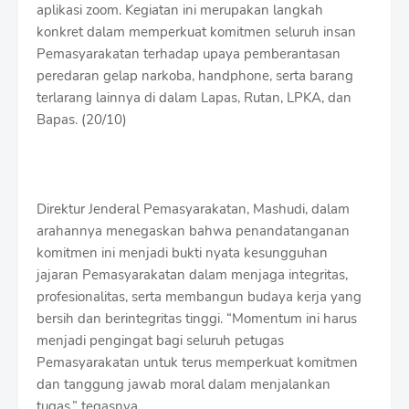
S
aplikasi zoom. Kegiatan ini merupakan langkah
h
konkret dalam memperkuat komitmen seluruh insan
r
Pemasyarakatan terhadap upaya pemberantasan
o
peredaran gelap narkoba, handphone, serta barang
f
f
terlarang lainnya di dalam Lapas, Rutan, LPKA, dan
T
Bapas. (20/10)
e
m
p
l
a
Direktur Jenderal Pemasyarakatan, Mashudi, dalam
t
arahannya menegaskan bahwa penandatanganan
e
s
komitmen ini menjadi bukti nyata kesungguhan
jajaran Pemasyarakatan dalam menjaga integritas,
profesionalitas, serta membangun budaya kerja yang
bersih dan berintegritas tinggi. “Momentum ini harus
menjadi pengingat bagi seluruh petugas
Pemasyarakatan untuk terus memperkuat komitmen
dan tanggung jawab moral dalam menjalankan
tugas,” tegasnya.