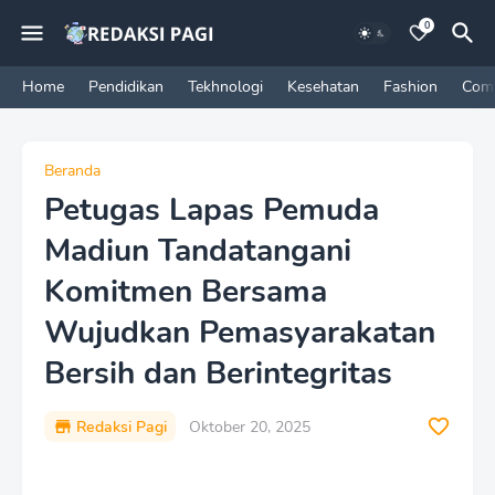
0
Home
Pendidikan
Tekhnologi
Kesehatan
Fashion
Com
Beranda
Petugas Lapas Pemuda
Madiun Tandatangani
Komitmen Bersama
Wujudkan Pemasyarakatan
Bersih dan Berintegritas
Redaksi Pagi
Oktober 20, 2025
P
r
e