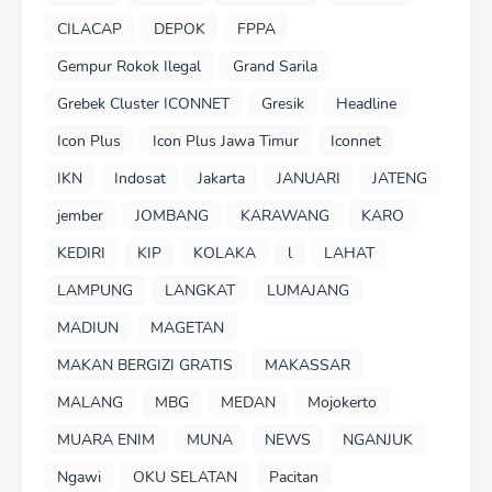
CILACAP
DEPOK
FPPA
Gempur Rokok Ilegal
Grand Sarila
Grebek Cluster ICONNET
Gresik
Headline
Icon Plus
Icon Plus Jawa Timur
Iconnet
IKN
Indosat
Jakarta
JANUARI
JATENG
jember
JOMBANG
KARAWANG
KARO
KEDIRI
KIP
KOLAKA
l
LAHAT
LAMPUNG
LANGKAT
LUMAJANG
MADIUN
MAGETAN
MAKAN BERGIZI GRATIS
MAKASSAR
MALANG
MBG
MEDAN
Mojokerto
MUARA ENIM
MUNA
NEWS
NGANJUK
Ngawi
OKU SELATAN
Pacitan