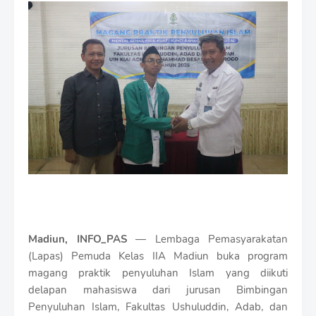
m
i
u
m
B
y
R
a
u
s
h
a
n
D
e
s
i
Madiun, INFO_PAS
— Lembaga Pemasyarakatan
g
n
(Lapas) Pemuda Kelas IIA Madiun buka program
W
magang praktik penyuluhan Islam yang diikuti
i
delapan mahasiswa dari jurusan Bimbingan
t
Penyuluhan Islam, Fakultas Ushuluddin, Adab, dan
h