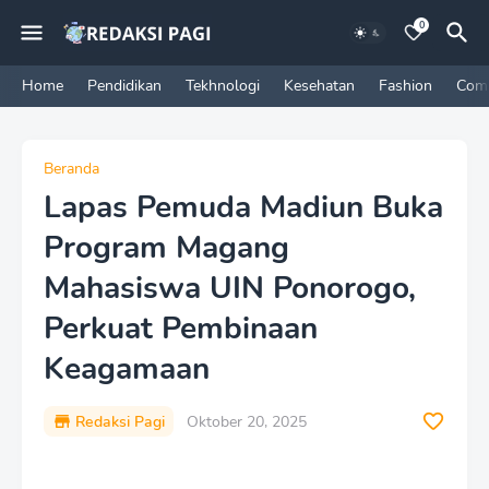
0
Home
Pendidikan
Tekhnologi
Kesehatan
Fashion
Com
Beranda
Lapas Pemuda Madiun Buka
Program Magang
Mahasiswa UIN Ponorogo,
Perkuat Pembinaan
Keagamaan
Redaksi Pagi
Oktober 20, 2025
P
r
e