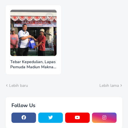
LIAR DAN PREMANISME
Perlombaan Tradisional
HUT Ke-81 RI
Tebar Kepedulian, Lapas
Pemuda Madiun Maknai
Kemerdekaan melalui
Bakti Sosial HUT Ke-81
RI
Lebih baru
Lebih lama
Follow Us