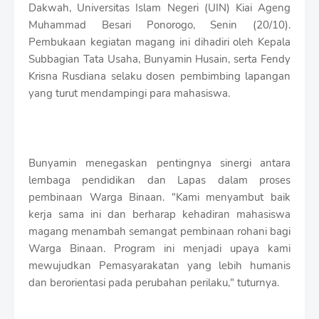
S
Dakwah, Universitas Islam Negeri (UIN) Kiai Ageng
h
Muhammad Besari Ponorogo, Senin (20/10).
r
Pembukaan kegiatan magang ini dihadiri oleh Kepala
o
Subbagian Tata Usaha, Bunyamin Husain, serta Fendy
f
f
Krisna Rusdiana selaku dosen pembimbing lapangan
T
yang turut mendampingi para mahasiswa.
e
m
p
l
a
Bunyamin menegaskan pentingnya sinergi antara
t
lembaga pendidikan dan Lapas dalam proses
e
s
pembinaan Warga Binaan. "Kami menyambut baik
kerja sama ini dan berharap kehadiran mahasiswa
magang menambah semangat pembinaan rohani bagi
Warga Binaan. Program ini menjadi upaya kami
mewujudkan Pemasyarakatan yang lebih humanis
dan berorientasi pada perubahan perilaku," tuturnya.