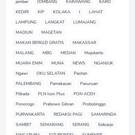
jember
JOMBANG
KARAWANG
KARO
KEDIRI
KIP
KOLAKA
l
LAHAT
LAMPUNG
LANGKAT
LUMAJANG
MADIUN
MAGETAN
MAKAN BERGIZI GRATIS
MAKASSAR
MALANG
MBG
MEDAN
Mojokerto
MUARA ENIM
MUNA
NEWS
NGANJUK
Ngawi
OKU SELATAN
Pacitan
PALEMBANG
Pamekasan
Pasuruan
Pilkada
PLN Icon Plus
PON ACEH
Ponorogo
Prabowo Gibran
Probolinggo
PURWAKARTA
REDAKSI PAGI
SAMARINDA
SAMBIT
SEMARANG
SERANG
Sidoarjo
SINGAPURA
SITUBONDO
SUMENEP