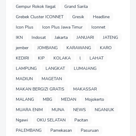
Gempur Rokok Ilegal
Grand Sarila
Grebek Cluster ICONNET
Gresik
Headline
Icon Plus
Icon Plus Jawa Timur
Iconnet
IKN
Indosat
Jakarta
JANUARI
JATENG
jember
JOMBANG
KARAWANG
KARO
KEDIRI
KIP
KOLAKA
l
LAHAT
LAMPUNG
LANGKAT
LUMAJANG
MADIUN
MAGETAN
MAKAN BERGIZI GRATIS
MAKASSAR
MALANG
MBG
MEDAN
Mojokerto
MUARA ENIM
MUNA
NEWS
NGANJUK
Ngawi
OKU SELATAN
Pacitan
PALEMBANG
Pamekasan
Pasuruan