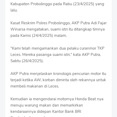
r
Kabupaten Probolinggo pada Rabu (23/4/2025) yang
o
lalu.
f
f
T
Kasat Reskrim Polres Probolinggo, AKP Putra Adi Fajar
e
Winarsa mengatakan, suami istri itu ditangkap timnya
m
pada Kamis (24/4/2025) malam.
p
l
a
"Kami telah mengamankan dua pelaku curanmor TKP
t
Leces. Mereka pasanga suami istri," kata AKP Putra,
e
Sabtu (26/4/2025).
s
AKP Putra menjelaskan kronologis pencurian motor itu
terjadi ketika AW, korban diminta oleh rekannya untuk
membeli makanan di Leces.
Kemudian ia mengendarai motornya Honda Beat nya
menuju warung makan dan memarkirkan
kendaraannya didepan Kantor Bank BRI