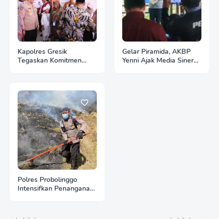
Kapolres Gresik
Gelar Piramida, AKBP
Tegaskan Komitmen
Yenni Ajak Media Sinergi
Polri Dukung Pendidikan
Jaga Kondusivitas
Berkualitas
Bojonegoro
Polres Probolinggo
Intensifkan Penanganan
Karhutla di Lereng
Gunung Bromo