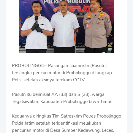
i
u
m
B
y
R
a
u
s
h
a
n
PROBOLINGGO,- Pasangan suami istri (Pasutri)
D
tersangka pencuri motor di Probolinggo ditangkap
e
s
Polisi setelah aksinya terekam CCTV.
i
g
Pasutri itu berinisial AA (33) dan S (33), warga
n
Tegalsiwalan, Kabupaten Probolinggo Jawa Timur.
W
i
t
Keduanya diringkus Tim Satreskrim Polres Probolinggo
h
Polda Jatim setelah teridentifikasi melakukan
S
h
pencurian motor di Desa Sumber Kedawung, Leces,