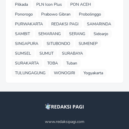
Pilkada
PLN Icon Plus
PON ACEH
Ponorogo
Prabowo Gibran
Probolinggo
PURWAKARTA
REDAKSI PAGI
SAMARINDA
SAMBIT
SEMARANG
SERANG
Sidoarjo
SINGAPURA
SITUBONDO
SUMENEP
SUMSEL
SUMUT
SURABAYA
SURAKARTA
TOBA
Tuban
TULUNGAGUNG
WONOGIRI
Yogyakarta
www.redaksipagi.com