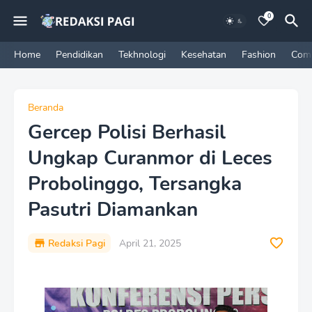
0
Home
Pendidikan
Tekhnologi
Kesehatan
Fashion
Com
Beranda
Gercep Polisi Berhasil
Ungkap Curanmor di Leces
Probolinggo, Tersangka
Pasutri Diamankan
Redaksi Pagi
April 21, 2025
P
r
e
m