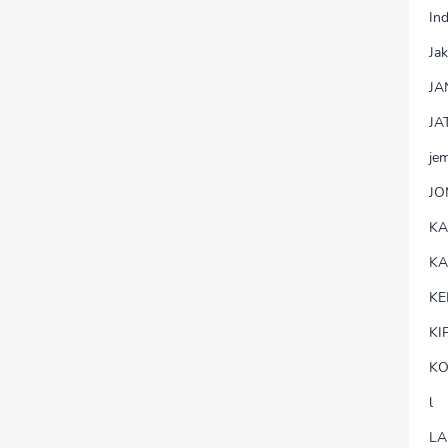
In
Jak
JA
JA
je
J
K
K
KE
KI
KO
l
LA