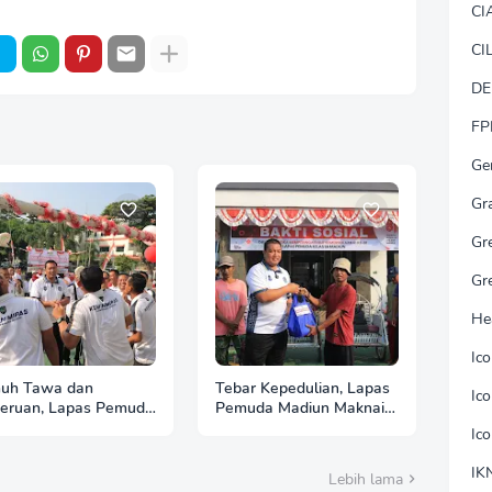
CI
CI
DE
FP
Ge
Gr
Gr
Gr
He
Ic
uh Tawa dan
Tebar Kepedulian, Lapas
Ic
eruan, Lapas Pemuda
Pemuda Madiun Maknai
iun Gelar
Kemerdekaan melalui
Ic
lombaan Tradisional
Bakti Sosial HUT Ke-81
 Ke-81 RI
RI
IK
Lebih lama