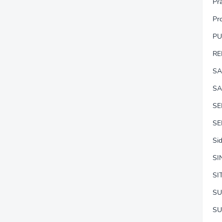
Pr
Pr
P
RE
SA
SA
S
SE
Si
SI
SI
SU
SU