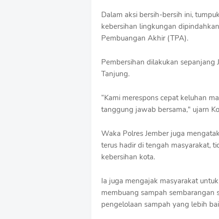
S
h
Dalam aksi bersih-bersih ini, tum
r
kebersihan lingkungan dipindahkan
o
Pembuangan Akhir (TPA).
f
f
T
Pembersihan dilakukan sepanjang J
e
Tanjung.
m
p
l
“Kami merespons cepat keluhan ma
a
tanggung jawab bersama," ujarn K
t
e
Waka Polres Jember juga mengatak
s
terus hadir di tengah masyarakat, 
kebersihan kota.
Ia juga mengajak masyarakat untuk 
membuang sampah sembarangan se
pengelolaan sampah yang lebih baik.