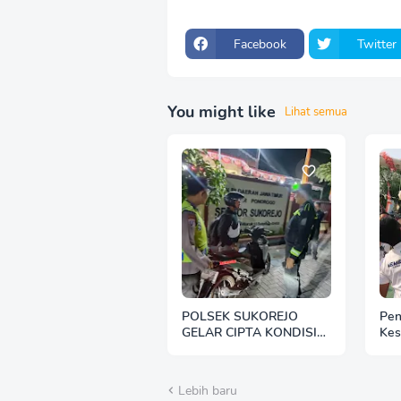
Facebook
Twitter
You might like
Lihat semua
POLSEK SUKOREJO
Pen
GELAR CIPTA KONDISI
Kes
ANTISIPASI BALAP LIAR
Mad
DAN PREMANISME
Per
HUT
Lebih baru