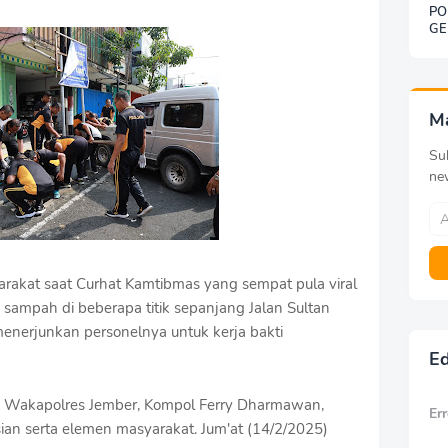
PO
GE
SO
BE
DE
KE
G
M
Sub
ne
akat saat Curhat Kamtibmas yang sempat pula viral
sampah di beberapa titik sepanjang Jalan Sultan
enerjunkan personelnya untuk kerja bakti
Ed
eh Wakapolres Jember, Kompol Ferry Dharmawan,
Err
ian serta elemen masyarakat. Jum'at (14/2/2025)