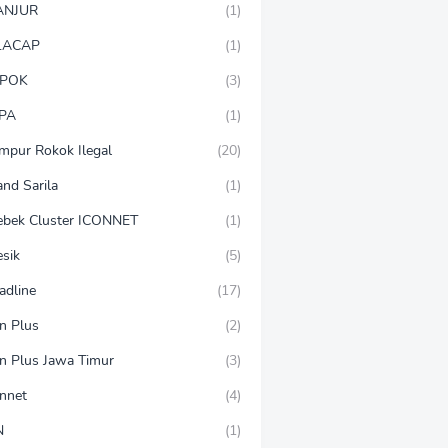
ANJUR
(1)
LACAP
(1)
POK
(3)
PA
(1)
mpur Rokok Ilegal
(20)
and Sarila
(1)
ebek Cluster ICONNET
(1)
esik
(5)
adline
(17)
on Plus
(2)
on Plus Jawa Timur
(3)
onnet
(4)
N
(1)