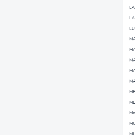
L
LA
LU
MA
M
MA
M
M
M
M
Mo
MU
M