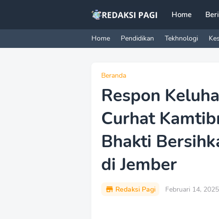
Home
Ber
Home
Pendidikan
Tekhnologi
Ke
Beranda
Respon Keluha
Curhat Kamtibm
Bhakti Bersih
di Jember
Redaksi Pagi
Februari 14, 2025
P
r