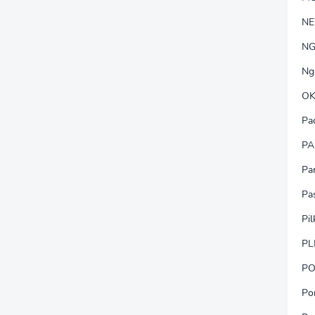
N
NG
Ng
OK
Pa
PA
Pa
Pa
Pi
PL
PO
Po