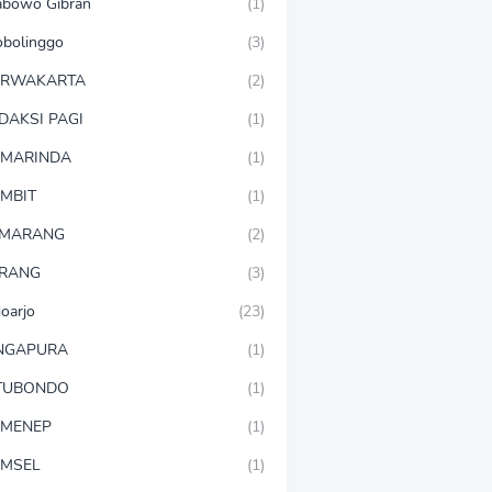
abowo Gibran
(1)
obolinggo
(3)
URWAKARTA
(2)
DAKSI PAGI
(1)
MARINDA
(1)
MBIT
(1)
EMARANG
(2)
RANG
(3)
doarjo
(23)
NGAPURA
(1)
TUBONDO
(1)
MENEP
(1)
MSEL
(1)