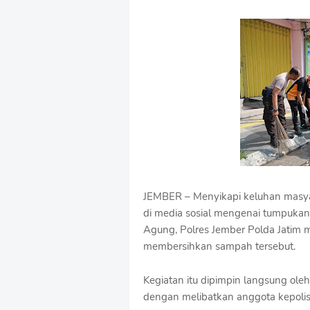
e
m
i
u
m
B
y
R
a
u
s
h
a
n
D
JEMBER – Menyikapi keluhan masyar
e
s
di media sosial mengenai tumpukan 
i
Agung, Polres Jember Polda Jatim m
g
membersihkan sampah tersebut.
n
W
i
Kegiatan itu dipimpin langsung ol
t
dengan melibatkan anggota kepolis
h