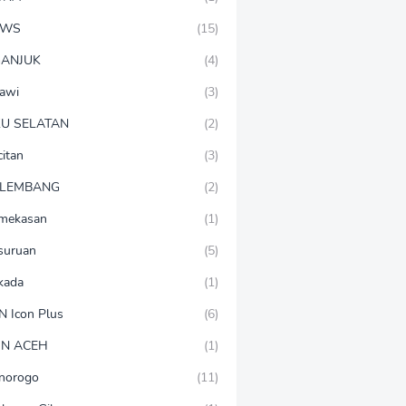
EWS
(15)
ANJUK
(4)
awi
(3)
U SELATAN
(2)
citan
(3)
LEMBANG
(2)
mekasan
(1)
suruan
(5)
lkada
(1)
N Icon Plus
(6)
N ACEH
(1)
norogo
(11)