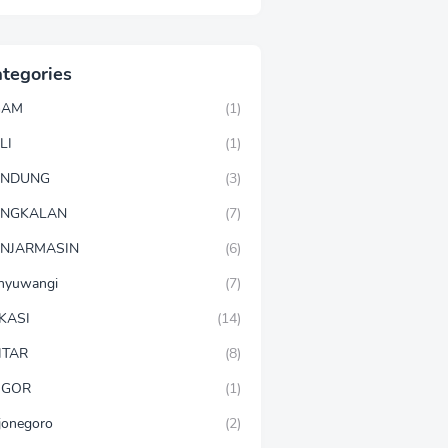
tegories
GAM
(1)
LI
(1)
ANDUNG
(3)
ANGKALAN
(7)
NJARMASIN
(6)
nyuwangi
(7)
KASI
(14)
ITAR
(8)
OGOR
(1)
jonegoro
(2)