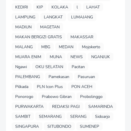
KEDIRI
KIP
KOLAKA
l
LAHAT
LAMPUNG
LANGKAT
LUMAJANG
MADIUN
MAGETAN
MAKAN BERGIZI GRATIS
MAKASSAR
MALANG
MBG
MEDAN
Mojokerto
MUARA ENIM
MUNA
NEWS
NGANJUK
Ngawi
OKU SELATAN
Pacitan
PALEMBANG
Pamekasan
Pasuruan
Pilkada
PLN Icon Plus
PON ACEH
Ponorogo
Prabowo Gibran
Probolinggo
PURWAKARTA
REDAKSI PAGI
SAMARINDA
SAMBIT
SEMARANG
SERANG
Sidoarjo
SINGAPURA
SITUBONDO
SUMENEP