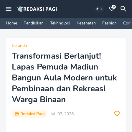
0
Home
Pendidikan
Tekhnologi
Kesehatan
Fashion
Com
Beranda
Transformasi Berlanjut!
Lapas Pemuda Madiun
Bangun Aula Modern untuk
Pembinaan dan Rekreasi
Warga Binaan
Redaksi Pagi
Juli 07, 2026
P
r
e