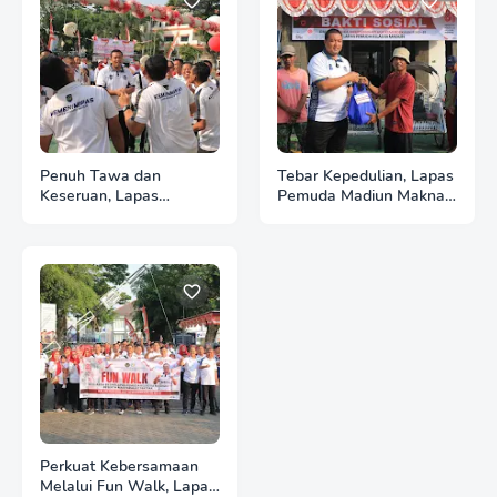
Penuh Tawa dan
Tebar Kepedulian, Lapas
Keseruan, Lapas
Pemuda Madiun Maknai
Pemuda Madiun Gelar
Kemerdekaan melalui
Perlombaan Tradisional
Bakti Sosial HUT Ke-81
HUT Ke-81 RI
RI
Perkuat Kebersamaan
Melalui Fun Walk, Lapas