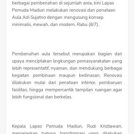
S
berbagai pembenahan di sejumlah area, kini Lapas
h
Pemuda Madiun melakukan renovasi dan penataan
r
Aula Adi Sujatno dengan mengusung konsep
o
minimalis, mewah, dan modern, Rabu (8/7).
f
f
T
e
m
p
Pembenahan aula tersebut merupakan bagian dari
l
upaya menciptakan lingkungan pemasyarakatan yang
a
lebih representatif, nyaman, dan mendukung berbagai
t
kegiatan pembinaan maupun kedinasan. Renovasi
e
s
dilakukan mulai dari penataan interior, pembaruan
fasilitas, hingga mempercantik tampilan ruangan agar
lebih fungsional dan berkelas.
Kepala Lapas Pemuda Madiun, Rudi Kristiawan,
menjelaskan bahwa transformasi yang dilakukan