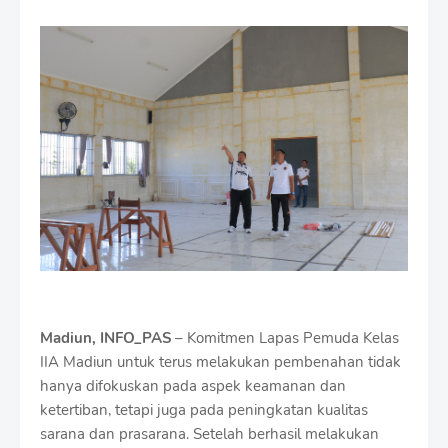
m
i
u
m
B
y
R
a
u
s
h
a
n
D
e
s
i
Madiun, INFO_PAS
– Komitmen Lapas Pemuda Kelas
g
n
IIA Madiun untuk terus melakukan pembenahan tidak
W
hanya difokuskan pada aspek keamanan dan
i
ketertiban, tetapi juga pada peningkatan kualitas
t
sarana dan prasarana. Setelah berhasil melakukan
h