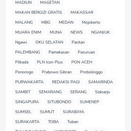
MADIUN
MAGETAN
MAKAN BERGIZI GRATIS
MAKASSAR
MALANG
MBG
MEDAN
Mojokerto
MUARA ENIM
MUNA
NEWS
NGANJUK
Ngawi
OKU SELATAN
Pacitan
PALEMBANG
Pamekasan
Pasuruan
Pilkada
PLN Icon Plus
PON ACEH
Ponorogo
Prabowo Gibran
Probolinggo
PURWAKARTA
REDAKSI PAGI
SAMARINDA
SAMBIT
SEMARANG
SERANG
Sidoarjo
SINGAPURA
SITUBONDO
SUMENEP
SUMSEL
SUMUT
SURABAYA
SURAKARTA
TOBA
Tuban