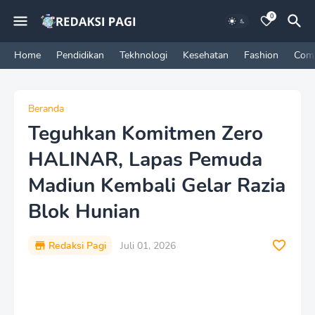
0
Home
Pendidikan
Tekhnologi
Kesehatan
Fashion
Com
Beranda
Teguhkan Komitmen Zero
HALINAR, Lapas Pemuda
Madiun Kembali Gelar Razia
Blok Hunian
Redaksi Pagi
Juli 01, 2026
P
r
e
m