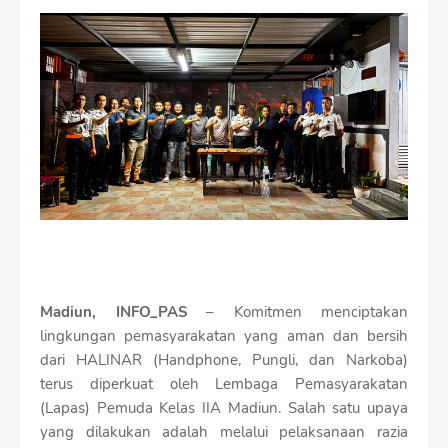
i
u
m
B
y
R
a
u
s
h
a
n
D
e
s
i
g
Madiun, INFO_PAS
– Komitmen menciptakan
n
lingkungan pemasyarakatan yang aman dan bersih
W
dari HALINAR (Handphone, Pungli, dan Narkoba)
i
t
terus diperkuat oleh Lembaga Pemasyarakatan
h
(Lapas) Pemuda Kelas IIA Madiun. Salah satu upaya
S
yang dilakukan adalah melalui pelaksanaan razia
h