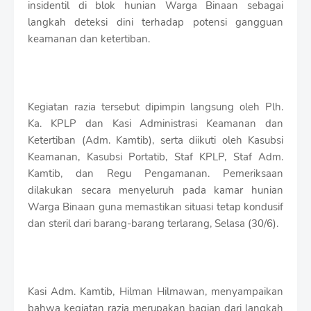
insidentil di blok hunian Warga Binaan sebagai
r
o
langkah deteksi dini terhadap potensi gangguan
f
keamanan dan ketertiban.
f
T
e
m
p
Kegiatan razia tersebut dipimpin langsung oleh Plh.
l
Ka. KPLP dan Kasi Administrasi Keamanan dan
a
t
Ketertiban (Adm. Kamtib), serta diikuti oleh Kasubsi
e
Keamanan, Kasubsi Portatib, Staf KPLP, Staf Adm.
s
Kamtib, dan Regu Pengamanan. Pemeriksaan
dilakukan secara menyeluruh pada kamar hunian
Warga Binaan guna memastikan situasi tetap kondusif
dan steril dari barang-barang terlarang, Selasa (30/6).
Kasi Adm. Kamtib, Hilman Hilmawan, menyampaikan
bahwa kegiatan razia merupakan bagian dari langkah