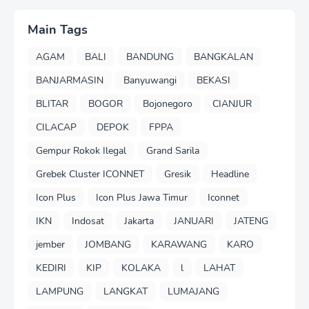
Main Tags
AGAM
BALI
BANDUNG
BANGKALAN
BANJARMASIN
Banyuwangi
BEKASI
BLITAR
BOGOR
Bojonegoro
CIANJUR
CILACAP
DEPOK
FPPA
Gempur Rokok Ilegal
Grand Sarila
Grebek Cluster ICONNET
Gresik
Headline
Icon Plus
Icon Plus Jawa Timur
Iconnet
IKN
Indosat
Jakarta
JANUARI
JATENG
jember
JOMBANG
KARAWANG
KARO
KEDIRI
KIP
KOLAKA
l
LAHAT
LAMPUNG
LANGKAT
LUMAJANG