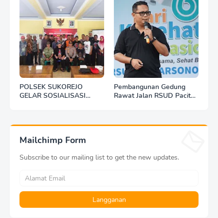
POLSEK SUKOREJO
Pembangunan Gedung
GELAR SOSIALISASI
Rawat Jalan RSUD Pacitan
DESA BERSINAR DI DESA
Dilanjut, DBHCHT Rp7,2
KEDUNGBANTENG
Miliar Jadi Penopang
Layanan Kesehatan
Mailchimp Form
Subscribe to our mailing list to get the new updates.