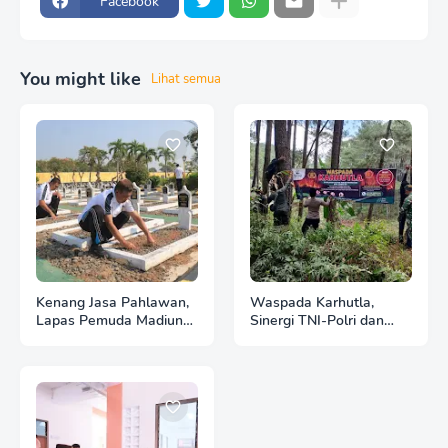
Facebook
You might like
Lihat semua
Kenang Jasa Pahlawan,
Waspada Karhutla,
Lapas Pemuda Madiun
Sinergi TNI-Polri dan
Gelar "Aksi Bersih
Perhutani Pasang
Kemerdekaan" di Taman
Banner Imbauan di
Makam Pahlawan
Kawasan Hutan Ngrayun