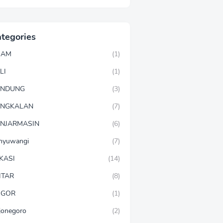
tegories
GAM
(1)
LI
(1)
ANDUNG
(3)
ANGKALAN
(7)
NJARMASIN
(6)
nyuwangi
(7)
KASI
(14)
ITAR
(8)
OGOR
(1)
jonegoro
(2)