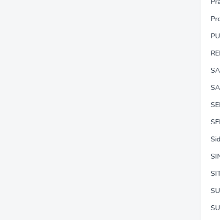
Pr
Pr
P
RE
SA
SA
S
SE
Si
SI
SI
SU
SU