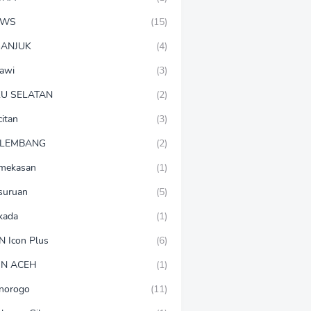
EWS
(15)
ANJUK
(4)
awi
(3)
U SELATAN
(2)
citan
(3)
LEMBANG
(2)
mekasan
(1)
suruan
(5)
lkada
(1)
N Icon Plus
(6)
N ACEH
(1)
norogo
(11)