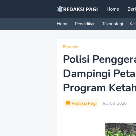
Home
Ber
Home
Pendidikan
Tekhnologi
Ke
Beranda
Polisi Pengge
Dampingi Peta
Program Keta
Redaksi Pagi
Juli 08, 2026
P
r
e
m
i