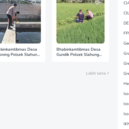
CI
CI
DE
FP
Ge
binkamtibmas Desa
Bhabinkamtibmas Desa
Gr
oning Polsek Slahung
Gundik Polsek Slahung
bangi Budidaya Lele,
Sambangi Lahan Padi,
Gr
ung Ketahanan
Perkuat Komitmen
gan Masyarakat
Dukung Ketahanan
Lebih lama
Gr
Pangan
He
Ic
Ic
Ic
IK