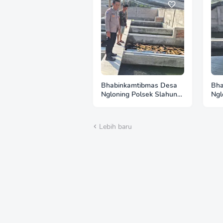
Bhabinkamtibmas Desa
Bha
Ngloning Polsek Slahung
Ngl
Pererat Kemitraan
Sam
dengan Warga, Dukung
Duk
Kamtibmas dan
Pan
Lebih baru
Ketahanan Pangan