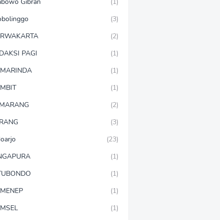
abowo Gibran
(1)
obolinggo
(3)
URWAKARTA
(2)
DAKSI PAGI
(1)
MARINDA
(1)
MBIT
(1)
EMARANG
(2)
RANG
(3)
doarjo
(23)
NGAPURA
(1)
TUBONDO
(1)
MENEP
(1)
MSEL
(1)