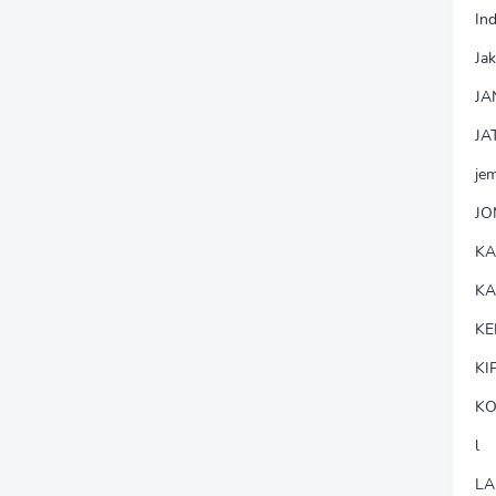
In
Jak
JA
JA
je
J
K
K
KE
KI
KO
l
LA