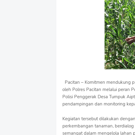
u
m
B
y
R
a
u
s
h
a
n
D
e
s
Pacitan – Komitmen mendukung pr
i
g
oleh Polres Pacitan melalui peran P
n
Polisi Penggerak Desa Tumpuk Aipt
W
pendampingan dan monitoring kepad
i
t
h
Kegiatan tersebut dilakukan deng
S
perkembangan tanaman, berdialog d
h
semangat dalam mengelola lahan pe
r