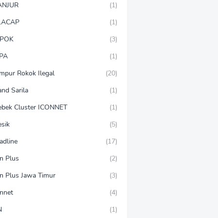
ANJUR
(1)
LACAP
(1)
POK
(3)
PA
(1)
mpur Rokok Ilegal
(20)
and Sarila
(1)
ebek Cluster ICONNET
(1)
esik
(5)
adline
(17)
on Plus
(2)
on Plus Jawa Timur
(3)
onnet
(4)
N
(1)