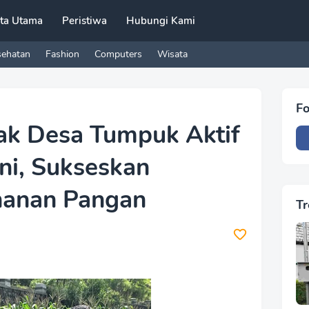
ita Utama
Peristiwa
Hubungi Kami
sehatan
Fashion
Computers
Wisata
Fo
rak Desa Tumpuk Aktif
ni, Sukseskan
hanan Pangan
Tr