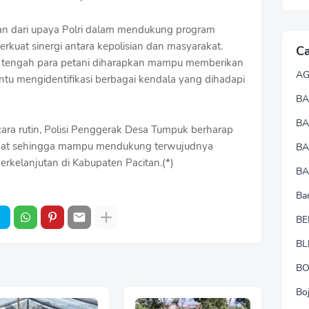
n dari upaya Polri dalam mendukung program
kuat sinergi antara kepolisian dan masyarakat.
Ca
di tengah para petani diharapkan mampu memberikan
A
tu mengidentifikasi berbagai kendala yang dihadapi
BA
B
cara rutin, Polisi Penggerak Desa Tumpuk berharap
ngkat sehingga mampu mendukung terwujudnya
B
rkelanjutan di Kabupaten Pacitan.(*)
BA
Ba
BE
BL
B
Bo