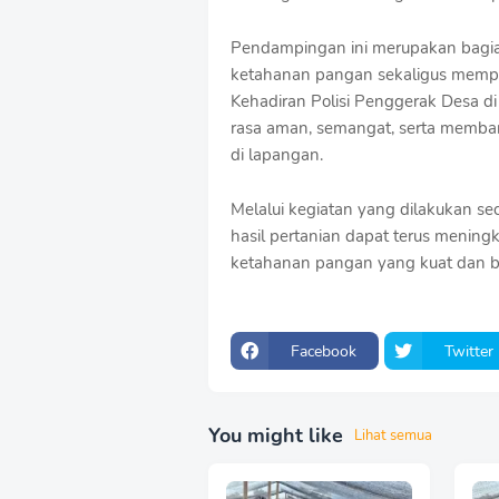
o
f
Pendampingan ini merupakan bagia
f
ketahanan pangan sekaligus memper
T
Kehadiran Polisi Penggerak Desa 
e
m
rasa aman, semangat, serta memban
p
di lapangan.
l
a
Melalui kegiatan yang dilakukan se
t
e
hasil pertanian dapat terus meni
s
ketahanan pangan yang kuat dan be
Facebook
Twitter
You might like
Lihat semua