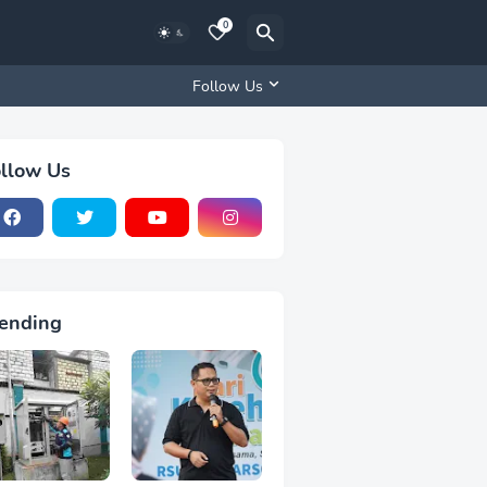
0
Follow Us
llow Us
ending