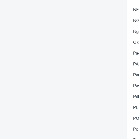
N
NG
Ng
OK
Pa
PA
Pa
Pa
Pi
PL
PO
Po