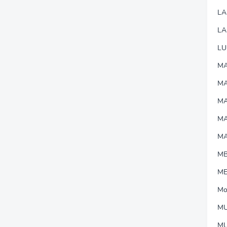
L
LA
LU
MA
M
MA
M
M
M
M
Mo
MU
M