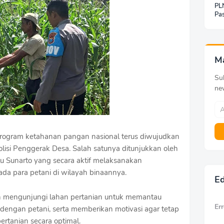
PLN
Pas
Jar
Inf
Be
Pa
M
Sub
ne
ogram ketahanan pangan nasional terus diwujudkan
olisi Penggerak Desa. Salah satunya ditunjukkan oleh
u Sunarto yang secara aktif melaksanakan
a para petani di wilayah binaannya.
Ed
an mengunjungi lahan pertanian untuk memantau
Err
engan petani, serta memberikan motivasi agar tetap
rtanian secara optimal.