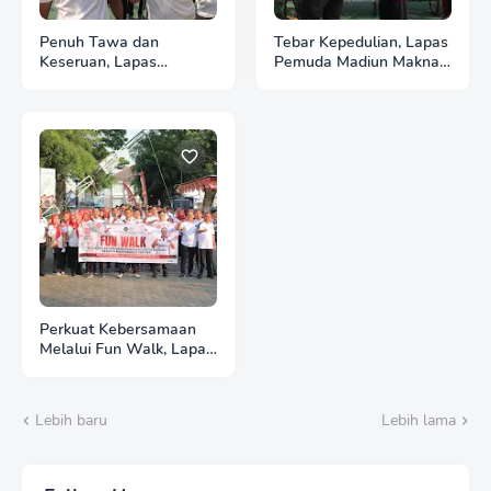
Penuh Tawa dan
Tebar Kepedulian, Lapas
Keseruan, Lapas
Pemuda Madiun Maknai
Pemuda Madiun Gelar
Kemerdekaan melalui
Perlombaan Tradisional
Bakti Sosial HUT Ke-81
HUT Ke-81 RI
RI
Perkuat Kebersamaan
Melalui Fun Walk, Lapas
Pemuda Madiun Satukan
Langkah Semarakkan
HUT Ke-81 RI
Lebih baru
Lebih lama