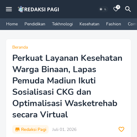
0
Home
Pendidikan
Tekhnologi
Kesehatan
Fashion
Com
Beranda
Perkuat Layanan Kesehatan
Warga Binaan, Lapas
Pemuda Madiun Ikuti
Sosialisasi CKG dan
Optimalisasi Wasketrehab
secara Virtual
Redaksi Pagi
Juli 01, 2026
P