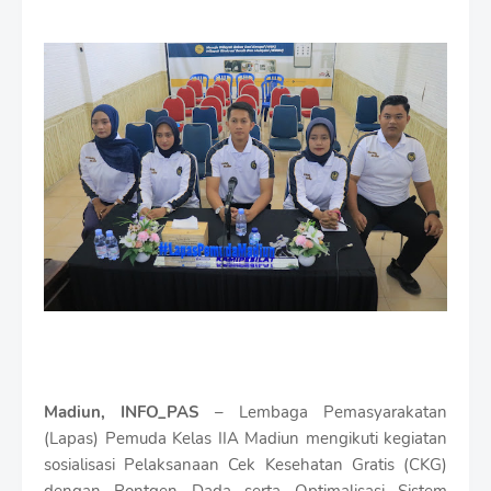
r
e
m
i
u
m
B
y
R
a
u
s
h
a
n
D
e
s
i
Madiun, INFO_PAS
– Lembaga Pemasyarakatan
g
n
(Lapas) Pemuda Kelas IIA Madiun mengikuti kegiatan
W
sosialisasi Pelaksanaan Cek Kesehatan Gratis (CKG)
i