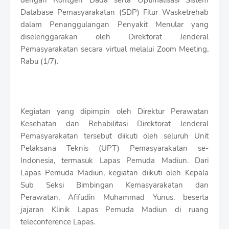
dengan Rontgen Dada serta Optimalisasi Sistem
t
Database Pemasyarakatan (SDP) Fitur Wasketrehab
h
S
dalam Penanggulangan Penyakit Menular yang
h
diselenggarakan oleh Direktorat Jenderal
r
Pemasyarakatan secara virtual melalui Zoom Meeting,
o
Rabu (1/7).
f
f
T
e
m
p
Kegiatan yang dipimpin oleh Direktur Perawatan
l
Kesehatan dan Rehabilitasi Direktorat Jenderal
a
Pemasyarakatan tersebut diikuti oleh seluruh Unit
t
Pelaksana Teknis (UPT) Pemasyarakatan se-
e
s
Indonesia, termasuk Lapas Pemuda Madiun. Dari
Lapas Pemuda Madiun, kegiatan diikuti oleh Kepala
Sub Seksi Bimbingan Kemasyarakatan dan
Perawatan, Afifudin Muhammad Yunus, beserta
jajaran Klinik Lapas Pemuda Madiun di ruang
teleconference Lapas.