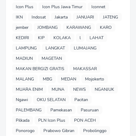
Icon Plus
Icon Plus Jawa Timur
Iconnet
IKN
Indosat
Jakarta
JANUARI
JATENG
jember
JOMBANG
KARAWANG
KARO
KEDIRI
KIP
KOLAKA
l
LAHAT
LAMPUNG
LANGKAT
LUMAJANG
MADIUN
MAGETAN
MAKAN BERGIZI GRATIS
MAKASSAR
MALANG
MBG
MEDAN
Mojokerto
MUARA ENIM
MUNA
NEWS
NGANJUK
Ngawi
OKU SELATAN
Pacitan
PALEMBANG
Pamekasan
Pasuruan
Pilkada
PLN Icon Plus
PON ACEH
Ponorogo
Prabowo Gibran
Probolinggo