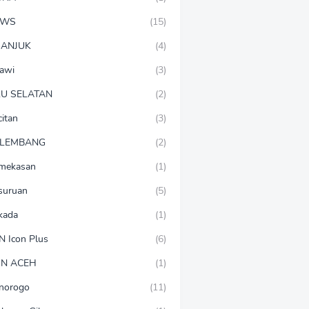
EWS
(15)
ANJUK
(4)
awi
(3)
U SELATAN
(2)
citan
(3)
LEMBANG
(2)
mekasan
(1)
suruan
(5)
lkada
(1)
N Icon Plus
(6)
N ACEH
(1)
norogo
(11)