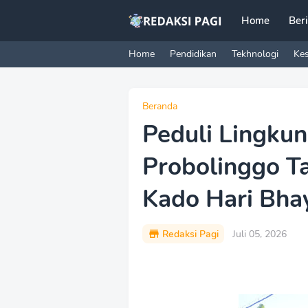
Home
Ber
Home
Pendidikan
Tekhnologi
Ke
Beranda
Peduli Lingkun
Probolinggo T
Kado Hari Bha
Redaksi Pagi
Juli 05, 2026
P
r
e
m
i