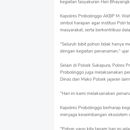
kegiatan tasyakuran Hari Bhayangka
o
f
Kapolres Probolinggo AKBP M. Wahy
f
T
simbol harapan agar institusi Polr
e
masyarakat, serta berkontribusi da
m
p
"Seluruh bibit pohon tidak hanya me
l
a
dengan kegiatan penanaman," ujar 
t
e
Selain di Polsek Sukapura, Polres
s
Probolinggo juga melaksanakan pe
Dinas dan Mako Polsek jajaran lain
"Hari ini kami melaksanakan penana
Kapolres Probolinggo berharap kegia
menjaga keseimbangan ekosistem d
"Pohon yang kita tanam hari ini ad