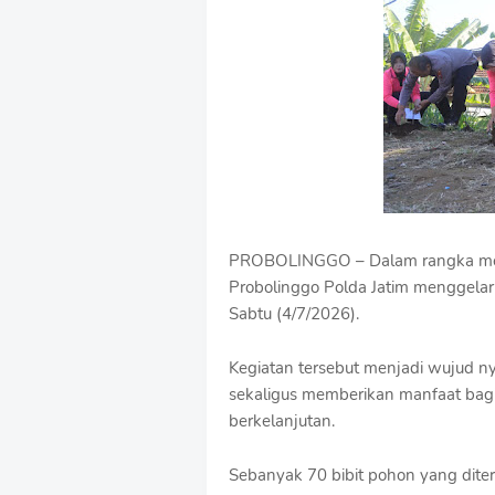
u
m
B
y
R
a
u
s
h
a
n
D
PROBOLINGGO – Dalam rangka memp
e
s
Probolinggo Polda Jatim menggela
i
Sabtu (4/7/2026).
g
n
Kegiatan tersebut menjadi wujud n
W
i
sekaligus memberikan manfaat bagi
t
berkelanjutan.
h
S
h
Sebanyak 70 bibit pohon yang diteri
r