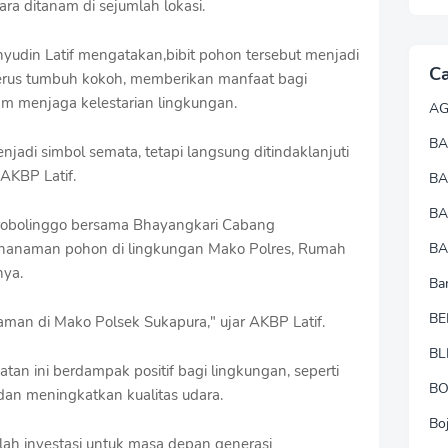
ra ditanam di sejumlah lokasi.
udin Latif mengatakan,bibit pohon tersebut menjadi
Ca
i terus tumbuh kokoh, memberikan manfaat bagi
lam menjaga kelestarian lingkungan.
A
BA
njadi simbol semata, tetapi langsung ditindaklanjuti
AKBP Latif.
B
B
 Probolinggo bersama Bhayangkari Cabang
nanaman pohon di lingkungan Mako Polres, Rumah
BA
nya.
Ba
BE
man di Mako Polsek Sukapura," ujar AKBP Latif.
BL
tan ini berdampak positif bagi lingkungan, seperti
B
an meningkatkan kualitas udara.
Bo
alah investasi untuk masa depan generasi