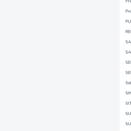
Pr
Pr
P
RE
SA
SA
S
SE
Si
SI
SI
SU
SU