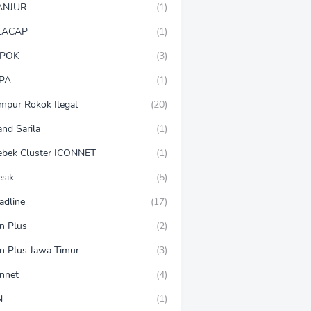
ANJUR
(1)
LACAP
(1)
POK
(3)
PA
(1)
mpur Rokok Ilegal
(20)
and Sarila
(1)
ebek Cluster ICONNET
(1)
esik
(5)
adline
(17)
on Plus
(2)
on Plus Jawa Timur
(3)
onnet
(4)
N
(1)