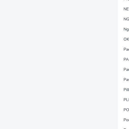
N
NG
Ng
OK
Pa
PA
Pa
Pa
Pi
PL
PO
Po