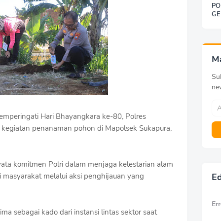
PO
GE
SO
BE
DE
KE
G
M
Sub
ne
eringati Hari Bhayangkara ke-80, Polres
r kegiatan penanaman pohon di Mapolsek Sukapura,
yata komitmen Polri dalam menjaga kelestarian alam
 masyarakat melalui aksi penghijauan yang
Ed
Err
ma sebagai kado dari instansi lintas sektor saat