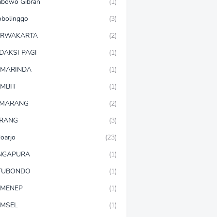
abowo Gibran
(1)
obolinggo
(3)
URWAKARTA
(2)
DAKSI PAGI
(1)
MARINDA
(1)
MBIT
(1)
EMARANG
(2)
RANG
(3)
doarjo
(23)
NGAPURA
(1)
TUBONDO
(1)
MENEP
(1)
MSEL
(1)