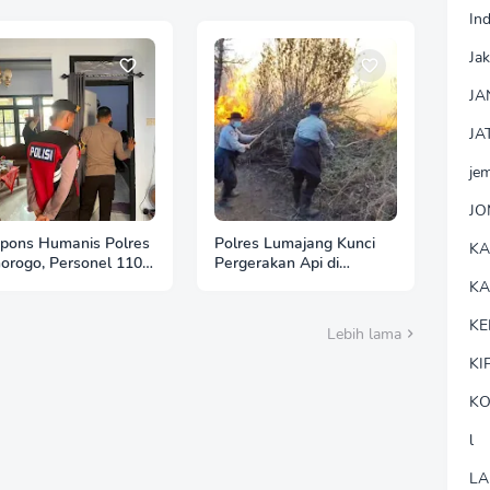
In
Jak
JA
JA
je
J
pons Humanis Polres
Polres Lumajang Kunci
K
orogo, Personel 110
Pergerakan Api di
tu Tenangkan Anak
Ranupani Antisipasi
K
Berkebutuhan Khusus
Karhutla TNBTS Meluas
KE
Lebih lama
KI
KO
l
LA