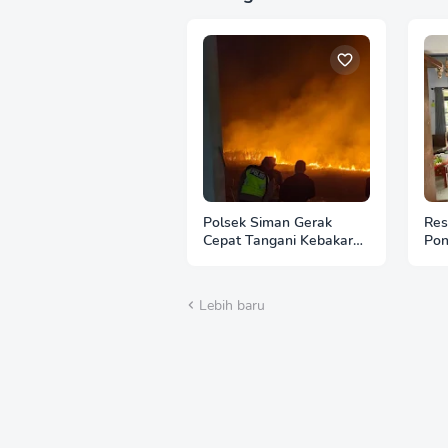
Polsek Siman Gerak
Res
Cepat Tangani Kebakaran
Pon
3 Hektare Lahan Tebu di
Ban
Desa Brahu
Lebih baru