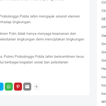
CI
CI
es Probolinggo Polda Jatim mengajak seluruh elemen
DE
erhadap lingkungan.
FP
itmen Polri, tidak hanya menjaga keamanan dan
Ge
 pelestarian lingkungan demi menciptakan lingkungan
Gr
Gr
 Polres Probolinggo Polda Jatim berkomitmen terus
Gr
 berbagai kegiatan sosial dan pelestarian
He
Ic
Ic
Ic
IK