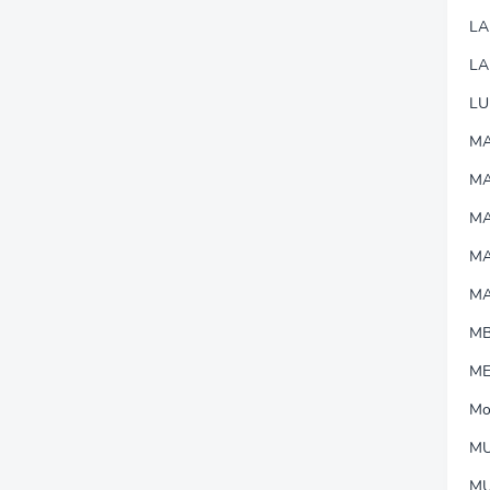
L
LA
LU
MA
M
MA
M
M
M
M
Mo
MU
M