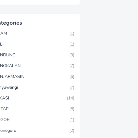
tegories
GAM
(1)
LI
(1)
ANDUNG
(3)
ANGKALAN
(7)
NJARMASIN
(6)
nyuwangi
(7)
KASI
(14)
ITAR
(8)
OGOR
(1)
jonegoro
(2)