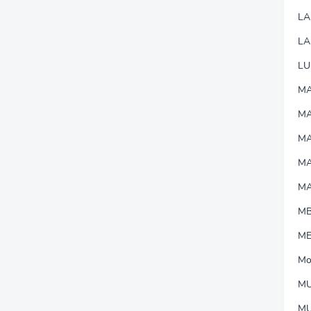
L
LA
LU
MA
M
MA
M
M
M
M
Mo
MU
M