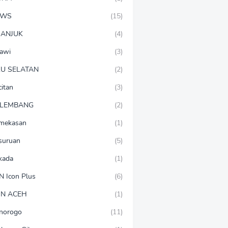
EWS
(15)
ANJUK
(4)
awi
(3)
U SELATAN
(2)
citan
(3)
LEMBANG
(2)
mekasan
(1)
suruan
(5)
lkada
(1)
N Icon Plus
(6)
N ACEH
(1)
norogo
(11)