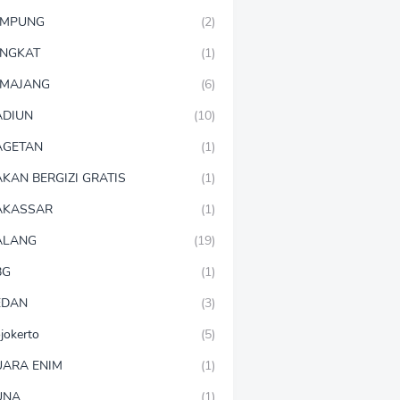
AMPUNG
(2)
NGKAT
(1)
MAJANG
(6)
DIUN
(10)
AGETAN
(1)
KAN BERGIZI GRATIS
(1)
AKASSAR
(1)
ALANG
(19)
BG
(1)
EDAN
(3)
jokerto
(5)
ARA ENIM
(1)
UNA
(1)