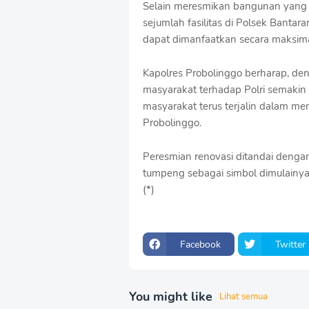
Selain meresmikan bangunan yang t
sejumlah fasilitas di Polsek Banta
dapat dimanfaatkan secara maksima
Kapolres Probolinggo berharap, de
masyarakat terhadap Polri semakin 
masyarakat terus terjalin dalam m
Probolinggo.
Peresmian renovasi ditandai deng
tumpeng sebagai simbol dimulainya
(*)
Facebook
Twitter
You might like
Lihat semua