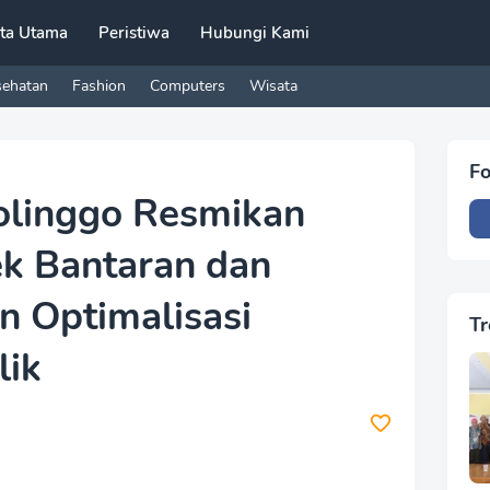
ita Utama
Peristiwa
Hubungi Kami
sehatan
Fashion
Computers
Wisata
Fo
olinggo Resmikan
ek Bantaran dan
n Optimalisasi
Tr
lik