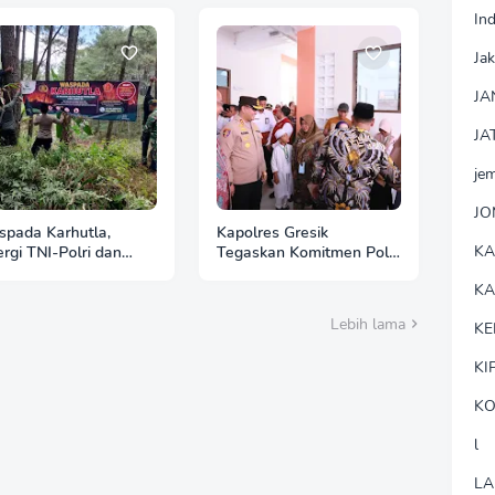
In
Jak
JA
JA
je
J
pada Karhutla,
Kapolres Gresik
K
ergi TNI-Polri dan
Tegaskan Komitmen Polri
hutani Pasang Banner
Dukung Pendidikan
K
auan di Kawasan
Berkualitas
an Ngrayun
Lebih lama
KE
KI
KO
l
LA