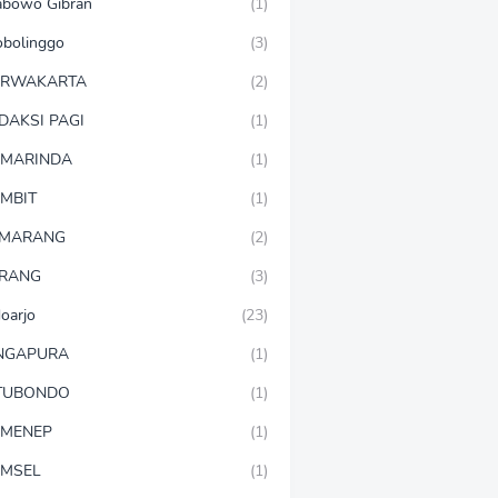
abowo Gibran
(1)
obolinggo
(3)
URWAKARTA
(2)
DAKSI PAGI
(1)
MARINDA
(1)
MBIT
(1)
EMARANG
(2)
RANG
(3)
doarjo
(23)
NGAPURA
(1)
TUBONDO
(1)
MENEP
(1)
MSEL
(1)