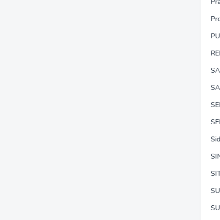
Pr
Pr
P
RE
SA
SA
S
SE
Si
SI
SI
SU
SU