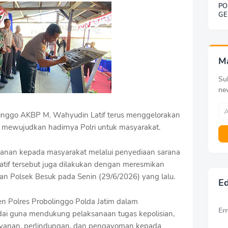
PO
GE
SO
BE
DE
KE
G
M
Sub
ne
ggo AKBP M. Wahyudin Latif terus menggelorakan
k mewujudkan hadirnya Polri untuk masyarakat.
yanan kepada masyarakat melalui penyediaan sarana
atif tersebut juga dilakukan dengan meresmikan
an Polsek Besuk pada Senin (29/6/2026) yang lalu.
Ed
en Polres Probolinggo Polda Jatim dalam
Err
ai guna mendukung pelaksanaan tugas kepolisian,
yanan, perlindungan, dan pengayoman kepada