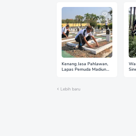
Kenang Jasa Pahlawan,
Was
Lapas Pemuda Madiun
Sin
Gelar "Aksi Bersih
Per
Kemerdekaan" di Taman
Imb
Makam Pahlawan
Hut
Lebih baru