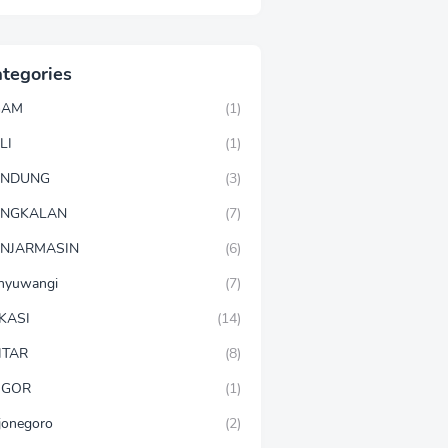
tegories
GAM
(1)
LI
(1)
ANDUNG
(3)
ANGKALAN
(7)
NJARMASIN
(6)
nyuwangi
(7)
KASI
(14)
ITAR
(8)
OGOR
(1)
jonegoro
(2)