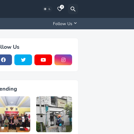
0
Follow Us
llow Us
ending