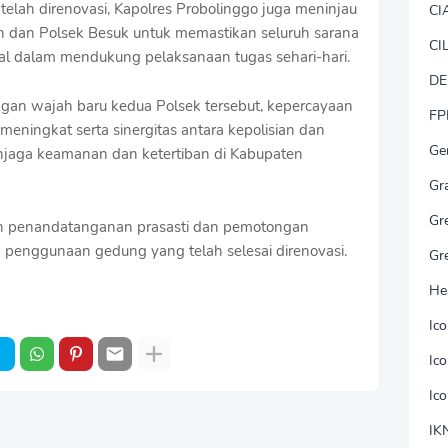
elah direnovasi, Kapolres Probolinggo juga meninjau
CI
ran dan Polsek Besuk untuk memastikan seluruh sarana
CI
l dalam mendukung pelaksanaan tugas sehari-hari.
DE
ngan wajah baru kedua Polsek tersebut, kepercayaan
FP
meningkat serta sinergitas antara kepolisian dan
Ge
enjaga keamanan dan ketertiban di Kabupaten
Gr
Gr
an penandatanganan prasasti dan pemotongan
 penggunaan gedung yang telah selesai direnovasi.
Gr
He
Ic
Ic
Ic
IK