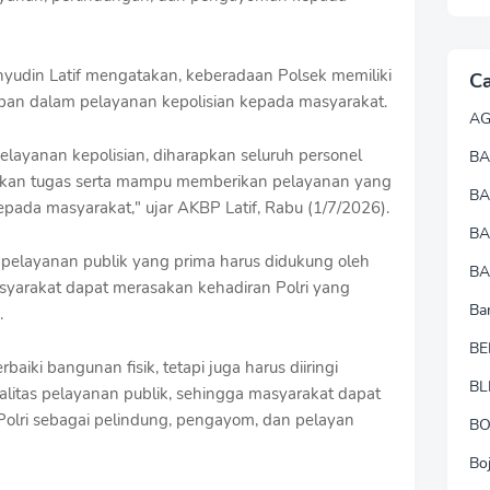
yudin Latif mengatakan, keberadaan Polsek memiliki
Ca
epan dalam pelayanan kepolisian kepada masyarakat.
A
layanan kepolisian, diharapkan seluruh personel
BA
kan tugas serta mampu memberikan pelayanan yang
B
epada masyarakat," ujar AKBP Latif, Rabu (1/7/2026).
B
pelayanan publik yang prima harus didukung oleh
BA
yarakat dapat merasakan kehadiran Polri yang
Ba
.
BE
aiki bangunan fisik, tetapi juga harus diiringi
BL
alitas pelayanan publik, sehingga masyarakat dapat
olri sebagai pelindung, pengayom, dan pelayan
B
Bo