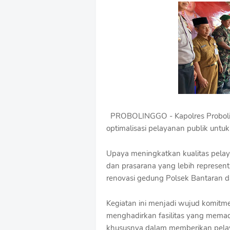
e
m
i
u
m
B
y
R
a
u
s
h
PROBOLINGGO - Kapolres Probolin
a
n
optimalisasi pelayanan publik untu
D
e
Upaya meningkatkan kualitas pela
s
dan prasarana yang lebih represent
i
g
renovasi gedung Polsek Bantaran d
n
W
Kegiatan ini menjadi wujud komitm
i
t
menghadirkan fasilitas yang memad
h
khususnya dalam memberikan pela