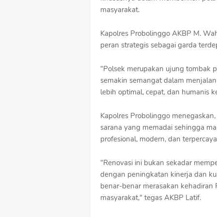
S
masyarakat.
h
r
o
Kapolres Probolinggo AKBP M. Wah
f
peran strategis sebagai garda terd
f
T
"Polsek merupakan ujung tombak pe
e
m
semakin semangat dalam menjalan
p
lebih optimal, cepat, dan humanis k
l
a
t
Kapolres Probolinggo menegaskan, 
e
sarana yang memadai sehingga mas
s
profesional, modern, dan terpercaya
"Renovasi ini bukan sekadar memperb
dengan peningkatan kinerja dan ku
benar-benar merasakan kehadiran P
masyarakat," tegas AKBP Latif.