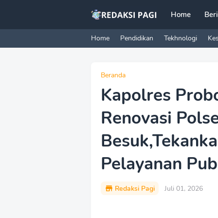
Home
Ber
Home
Pendidikan
Tekhnologi
Ke
Beranda
Kapolres Prob
Renovasi Pols
Besuk,Tekanka
Pelayanan Pub
Redaksi Pagi
Juli 01, 2026
P
r