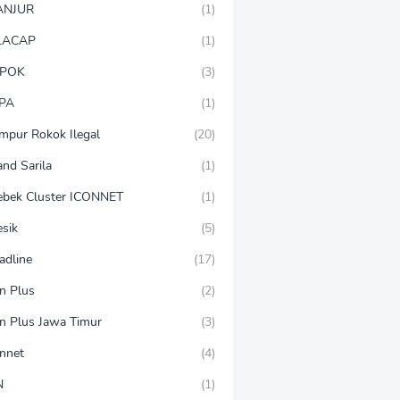
ANJUR
(1)
LACAP
(1)
POK
(3)
PA
(1)
mpur Rokok Ilegal
(20)
and Sarila
(1)
ebek Cluster ICONNET
(1)
esik
(5)
adline
(17)
on Plus
(2)
on Plus Jawa Timur
(3)
onnet
(4)
N
(1)