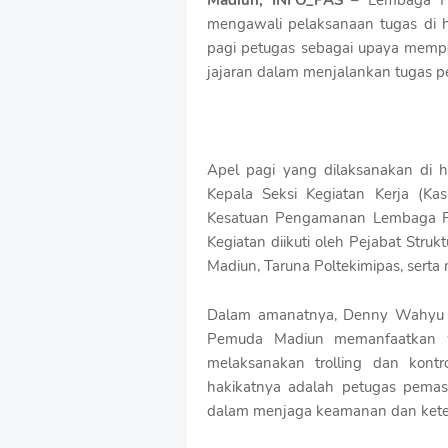
o
mengawali pelaksanaan tugas di h
f
pagi petugas sebagai upaya memper
f
jajaran dalam menjalankan tugas 
T
e
m
p
l
Apel pagi yang dilaksanakan di h
a
t
Kepala Seksi Kegiatan Kerja (Kas
e
Kesatuan Pengamanan Lembaga Pe
s
Kegiatan diikuti oleh Pejabat Stru
Madiun, Taruna Poltekimipas, sert
Dalam amanatnya, Denny Wahyu K
Pemuda Madiun memanfaatkan w
melaksanakan trolling dan kont
hakikatnya adalah petugas pema
dalam menjaga keamanan dan ketert