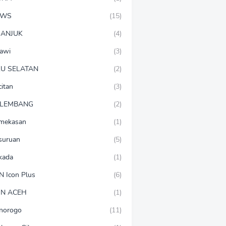
EWS
(15)
ANJUK
(4)
awi
(3)
U SELATAN
(2)
citan
(3)
LEMBANG
(2)
mekasan
(1)
suruan
(5)
lkada
(1)
N Icon Plus
(6)
N ACEH
(1)
norogo
(11)