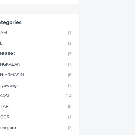
tegories
GAM
(1)
LI
(1)
ANDUNG
(3)
ANGKALAN
(7)
NJARMASIN
(6)
nyuwangi
(7)
KASI
(14)
ITAR
(8)
OGOR
(1)
jonegoro
(2)