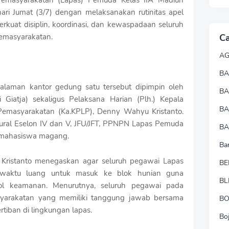
ari Jumat (3/7) dengan melaksanakan rutinitas apel
kuat disiplin, koordinasi, dan kewaspadaan seluruh
pemasyarakatan.
Ca
A
BA
alaman kantor gedung satu tersebut dipimpin oleh
B
i Giatja) sekaligus Pelaksana Harian (Plh.) Kepala
B
masyarakatan (Ka.KPLP), Denny Wahyu Kristanto.
ktural Eselon IV dan V, JFU/JFT, PPNPN Lapas Pemuda
BA
a mahasiswa magang.
Ba
ristanto menegaskan agar seluruh pegawai Lapas
BE
aktu luang untuk masuk ke blok hunian guna
BL
rol keamanan. Menurutnya, seluruh pegawai pada
syarakatan yang memiliki tanggung jawab bersama
B
iban di lingkungan lapas.
Bo