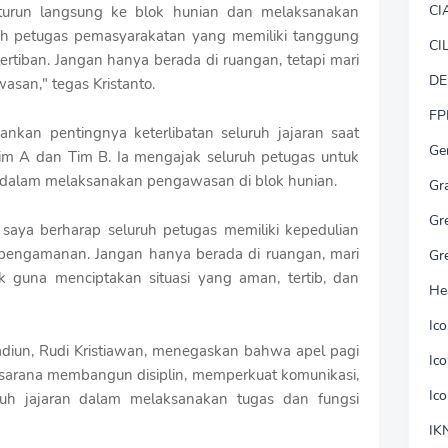
CI
turun langsung ke blok hunian dan melaksanakan
alah petugas pemasyarakatan yang memiliki tanggung
CI
tiban. Jangan hanya berada di ruangan, tetapi mari
DE
asan," tegas Kristanto.
FP
kankan pentingnya keterlibatan seluruh jajaran saat
Ge
 Tim A dan Tim B. Ia mengajak seluruh petugas untuk
dalam melaksanakan pengawasan di blok hunian.
Gr
Gr
, saya berharap seluruh petugas memiliki kepedulian
engamanan. Jangan hanya berada di ruangan, mari
Gr
 guna menciptakan situasi yang aman, tertib, dan
He
Ic
diun, Rudi Kristiawan, menegaskan bahwa apel pagi
Ic
n sarana membangun disiplin, memperkuat komunikasi,
Ic
ruh jajaran dalam melaksanakan tugas dan fungsi
IK