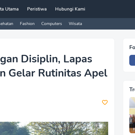
ita Utama
Peristiwa
Hubungi Kami
sehatan
Fashion
Computers
Wisata
Fo
gan Disiplin, Lapas
 Gelar Rutinitas Apel
Tr