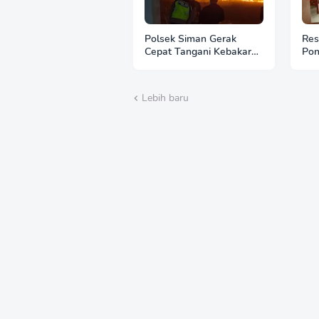
Polsek Siman Gerak
Res
Cepat Tangani Kebakaran
Pon
3 Hektare Lahan Tebu di
Ban
Desa Brahu
Lebih baru