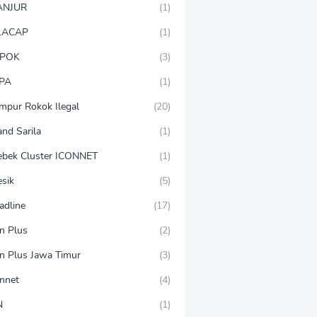
ANJUR
(1)
LACAP
(1)
POK
(3)
PA
(1)
mpur Rokok Ilegal
(20)
and Sarila
(1)
ebek Cluster ICONNET
(1)
esik
(5)
adline
(17)
on Plus
(2)
on Plus Jawa Timur
(3)
onnet
(4)
N
(1)