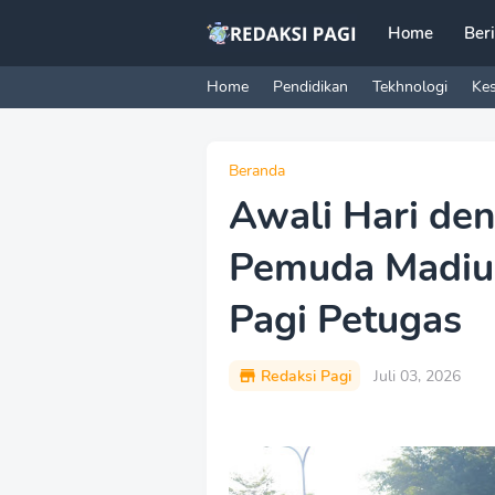
Home
Ber
Home
Pendidikan
Tekhnologi
Ke
Beranda
Awali Hari den
Pemuda Madiun
Pagi Petugas
Redaksi Pagi
Juli 03, 2026
P
r
e
m
i