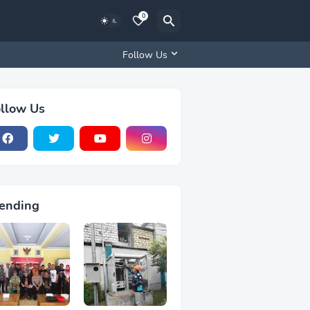
0
Follow Us
llow Us
ending