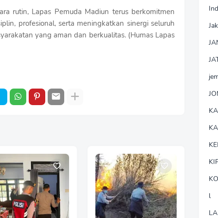
In
cara rutin, Lapas Pemuda Madiun terus berkomitmen
lin, profesional, serta meningkatkan sinergi seluruh
Jak
arakatan yang aman dan berkualitas. (Humas Lapas
JA
JA
je
J
K
K
KE
KI
KO
l
LA