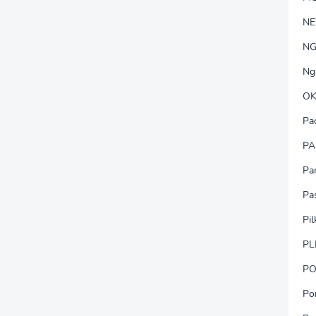
N
NG
Ng
OK
Pa
PA
Pa
Pa
Pi
PL
PO
Po