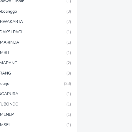
abowo Gibran
(1)
obolinggo
(3)
URWAKARTA
(2)
DAKSI PAGI
(1)
MARINDA
(1)
MBIT
(1)
EMARANG
(2)
RANG
(3)
doarjo
(23)
NGAPURA
(1)
TUBONDO
(1)
MENEP
(1)
MSEL
(1)