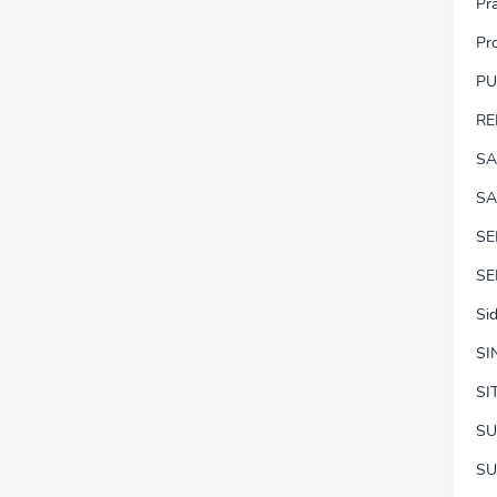
Pr
Pr
P
RE
SA
SA
S
SE
Si
SI
SI
SU
SU