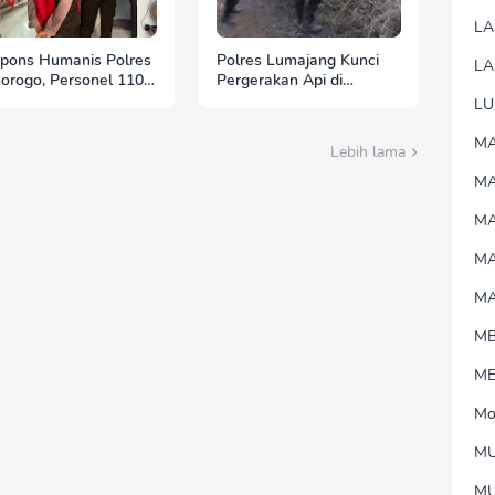
L
pons Humanis Polres
Polres Lumajang Kunci
LA
orogo, Personel 110
Pergerakan Api di
tu Tenangkan Anak
Ranupani Antisipasi
LU
Berkebutuhan Khusus
Karhutla TNBTS Meluas
MA
Lebih lama
M
MA
M
M
M
M
Mo
MU
M