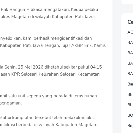
 Erik Bangun Prakasa mengatakan, Kedua pelaku
olres Magetan di wilayah Kabupaten Pati, Jawa
Ca
A
yelidikan, kami berhasil mengidentifikasi dan
BA
Kabupaten Pati, Jawa Tengah,” ujar AKBP Erik, Kamis
B
B
da Senin, 25 Mei 2026 diketahui sekitar pukul 04.15
BA
san KPR Selosari, Kelurahan Selosari, Kecamatan
Ba
BE
bil satu unit sepeda yang berada di teras rumah
 pengaman.
BL
B
ketahui komplotan tersebut telah melakukan aksi
am lokasi berbeda di wilayah Kabupaten Magetan.
Bo