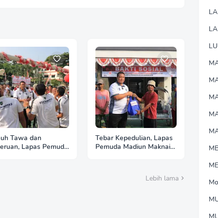
L
LA
LU
MA
M
MA
M
M
uh Tawa dan
Tebar Kepedulian, Lapas
eruan, Lapas Pemuda
Pemuda Madiun Maknai
M
iun Gelar
Kemerdekaan melalui
lombaan Tradisional
Bakti Sosial HUT Ke-81
M
 Ke-81 RI
RI
Lebih lama
Mo
MU
M