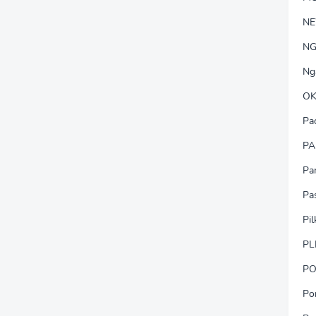
N
NG
Ng
OK
Pa
PA
Pa
Pa
Pi
PL
PO
Po