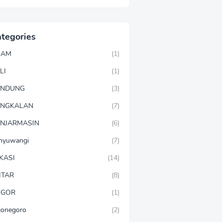
tegories
GAM
(1)
LI
(1)
ANDUNG
(3)
ANGKALAN
(7)
NJARMASIN
(6)
nyuwangi
(7)
KASI
(14)
ITAR
(8)
OGOR
(1)
jonegoro
(2)