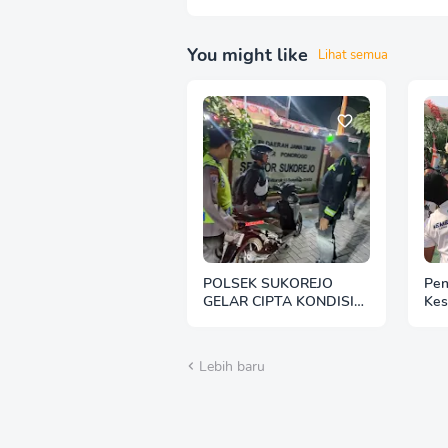
You might like
Lihat semua
POLSEK SUKOREJO
Pen
GELAR CIPTA KONDISI
Kes
ANTISIPASI BALAP LIAR
Mad
DAN PREMANISME
Per
HUT
Lebih baru