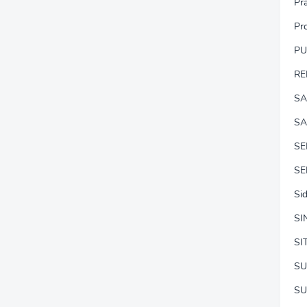
Pr
Pr
P
RE
SA
SA
S
SE
Si
SI
SI
SU
SU