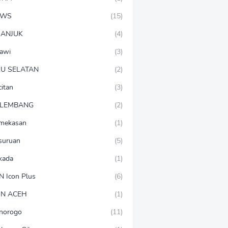
EWS
(15)
ANJUK
(4)
awi
(3)
U SELATAN
(2)
citan
(3)
LEMBANG
(2)
mekasan
(1)
suruan
(5)
lkada
(1)
N Icon Plus
(6)
N ACEH
(1)
norogo
(11)