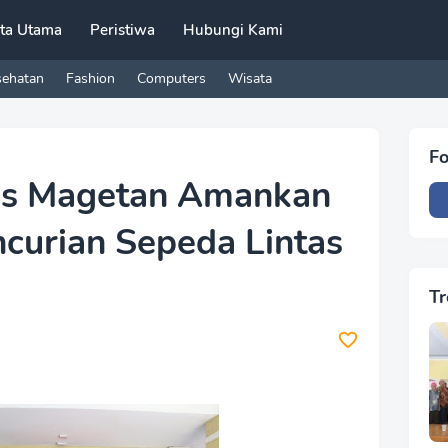
ita Utama
Peristiwa
Hubungi Kami
sehatan
Fashion
Computers
Wisata
Fo
es Magetan Amankan
curian Sepeda Lintas
Tr