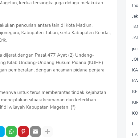
Magetan, kedua tersangka juga diduga melakukan
In
Jak
kukan pencurian antara lain di Kota Madiun,
JA
jonegoro, Kabupaten Tuban, serta Kabupaten Kendal,
JA
rik.
je
a dijerat dengan Pasal 477 Ayat (2) Undang-
J
ang Kitab Undang-Undang Hukum Pidana (KUHP)
engan pemberatan, dengan ancaman pidana penjara
K
K
KE
ennya untuk terus memberantas tindak kejahatan
menciptakan situasi keamanan dan ketertiban
KI
 di wilayah Kabupaten Magetan. (*)
KO
l
LA