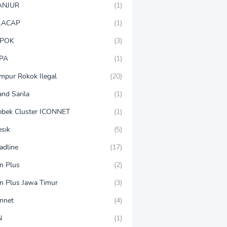
ANJUR
(1)
LACAP
(1)
POK
(3)
PA
(1)
mpur Rokok Ilegal
(20)
and Sarila
(1)
ebek Cluster ICONNET
(1)
esik
(5)
adline
(17)
on Plus
(2)
on Plus Jawa Timur
(3)
onnet
(4)
N
(1)