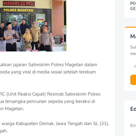
PO
GE
SO
BE
DE
KE
G
M
Sub
ne
kan jajaran Satreskrim Polres Magetan dalam
eda yang viral di media sosial setelah terekam
 URC (Unit Reaksi Cepat) Resmob Satreskrim Polres
 tersangka pencurian sepeda yang beraksi di
Ed
ten Magetan.
), warga Kabupaten Demak, Jawa Tengah dan SL (31),
Err
gah.