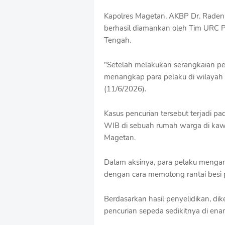
o
Kapolres Magetan, AKBP Dr. Raden
f
berhasil diamankan oleh Tim URC P
f
T
Tengah.
e
m
"Setelah melakukan serangkaian pen
p
l
menangkap para pelaku di wilayah 
a
(11/6/2026).
t
e
Kasus pencurian tersebut terjadi pa
s
WIB di sebuah rumah warga di kawa
Magetan.
Dalam aksinya, para pelaku mengam
dengan cara memotong rantai besi
Berdasarkan hasil penyelidikan, di
pencurian sepeda sedikitnya di en