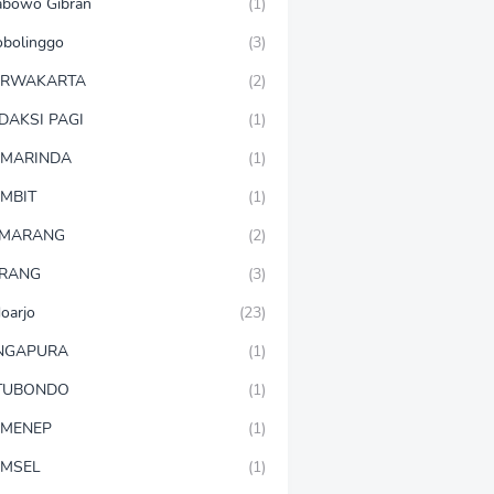
abowo Gibran
(1)
obolinggo
(3)
URWAKARTA
(2)
DAKSI PAGI
(1)
MARINDA
(1)
MBIT
(1)
EMARANG
(2)
RANG
(3)
doarjo
(23)
NGAPURA
(1)
TUBONDO
(1)
MENEP
(1)
MSEL
(1)