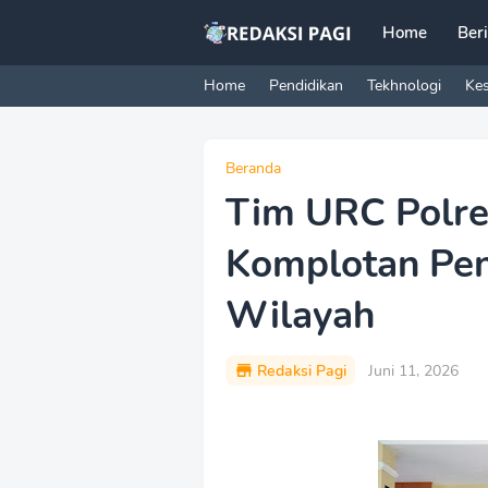
Home
Ber
Home
Pendidikan
Tekhnologi
Ke
Beranda
Tim URC Polr
Komplotan Pen
Wilayah
Redaksi Pagi
Juni 11, 2026
P
r
e
m
i