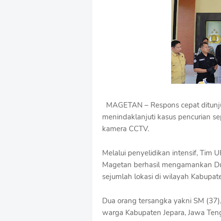
u
m
B
y
R
a
u
s
h
a
n
MAGETAN – Respons cepat ditunjuk
D
menindaklanjuti kasus pencurian sep
e
s
kamera CCTV.
i
g
Melalui penyelidikan intensif, Tim
n
Magetan berhasil mengamankan Dua
W
i
sejumlah lokasi di wilayah Kabupa
t
h
Dua orang tersangka yakni SM (37
S
h
warga Kabupaten Jepara, Jawa Ten
r