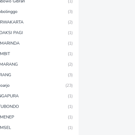
abowo Gibran
(1)
obolinggo
(3)
URWAKARTA
(2)
DAKSI PAGI
(1)
MARINDA
(1)
MBIT
(1)
EMARANG
(2)
RANG
(3)
doarjo
(23)
NGAPURA
(1)
TUBONDO
(1)
MENEP
(1)
MSEL
(1)