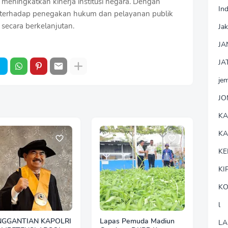
meningkatkan kinerja institusi negara. Dengan
In
 terhadap penegakan hukum dan pelayanan publik
 secara berkelanjutan.
Jak
JA
JA
je
J
K
K
KE
KI
KO
l
NGGANTIAN KAPOLRI
Lapas Pemuda Madiun
LA