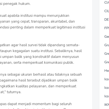
CI
usi penegak hukum.
CI
kuat apabila institusi mampu menunjukkan
DE
yanan yang cepat, transparan, akuntabel, dan
ondasi penting dalam memperkuat legitimasi institusi
FP
Ge
gatkan agar hasil survei tidak dipandang semata-
Gr
aupun kegagalan suatu institusi. Sebaliknya, hasil
Gr
ai umpan balik yang konstruktif dalam menyusun
Gr
layanan, serta memperkuat komunikasi publik.
He
anya sebagai ukuran berhasil atau tidaknya sebuah
Ic
h bagaimana hasil tersebut dijadikan umpan balik
ngkatkan kualitas pelayanan, dan memperkuat
Ic
t," tuturnya.
Ic
Kompas dapat menjadi momentum bagi seluruh
IK