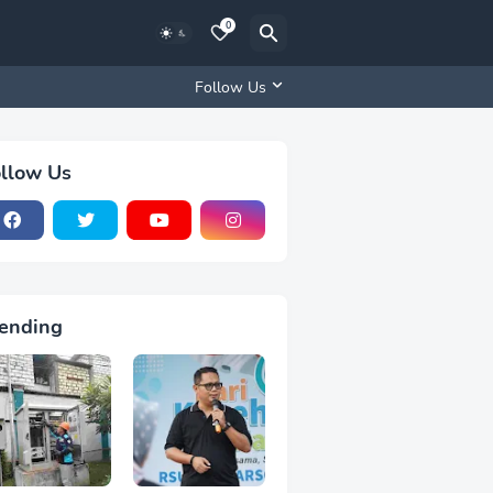
0
Follow Us
llow Us
ending