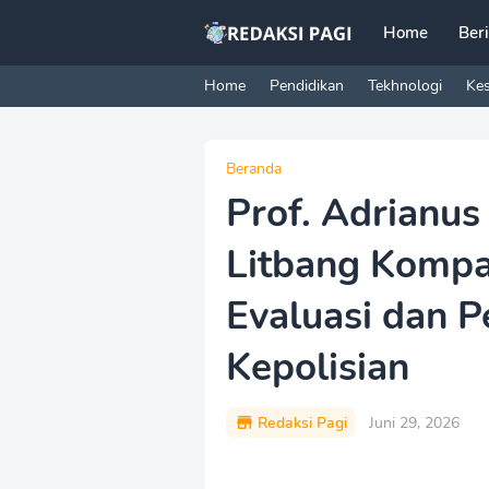
Home
Ber
Home
Pendidikan
Tekhnologi
Ke
Beranda
Prof. Adrianus 
Litbang Komp
Evaluasi dan P
Kepolisian
Redaksi Pagi
Juni 29, 2026
P
r