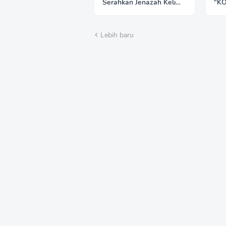
Serahkan Jenazah Kelima
"K
Korban KM Mutiara
PR
Sentosa II
Lebih baru