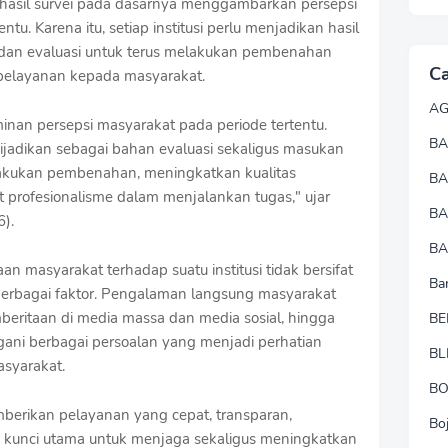
hasil survei pada dasarnya menggambarkan persepsi
u. Karena itu, setiap institusi perlu menjadikan hasil
i dan evaluasi untuk terus melakukan pembenahan
Ca
pelayanan kepada masyarakat.
A
minan persepsi masyarakat pada periode tertentu.
BA
dijadikan sebagai bahan evaluasi sekaligus masukan
melakukan pembenahan, meningkatkan kualitas
B
 profesionalisme dalam menjalankan tugas," ujar
B
6).
BA
n masyarakat terhadap suatu institusi tidak bersifat
Ba
 berbagai faktor. Pengalaman langsung masyarakat
ritaan di media massa dan media sosial, hingga
BE
gani berbagai persoalan yang menjadi perhatian
BL
asyarakat.
B
berikan pelayanan yang cepat, transparan,
Bo
i kunci utama untuk menjaga sekaligus meningkatkan