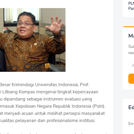
PLN
Pas
Jar
Inf
Be
Pa
M
Sub
ne
Besar Kriminologi Universitas Indonesia, Prof.
rvei Litbang Kompas mengenai tingkat kepercayaan
rlu dipandang sebagai instrumen evaluasi yang
ermasuk Kepolisian Negara Republik Indonesia (Polri).
Ed
pat menjadi acuan untuk melihat persepsi masyarakat
alitas pelayanan dan profesionalisme institusi.
Err