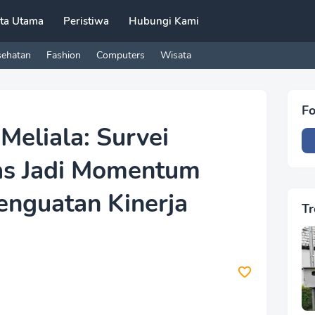
ita Utama
Peristiwa
Hubungi Kami
sehatan
Fashion
Computers
Wisata
Fo
Meliala: Survei
as Jadi Momentum
enguatan Kinerja
Tr