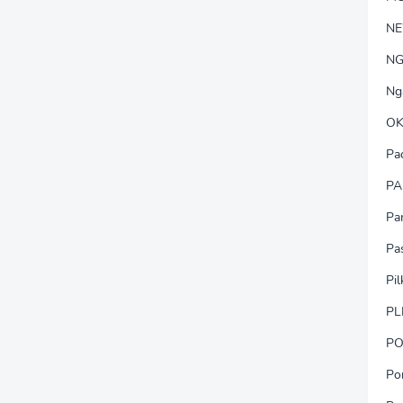
N
NG
Ng
OK
Pa
PA
Pa
Pa
Pi
PL
PO
Po