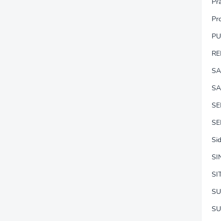
Pr
Pr
P
RE
SA
SA
S
SE
Si
SI
SI
SU
SU