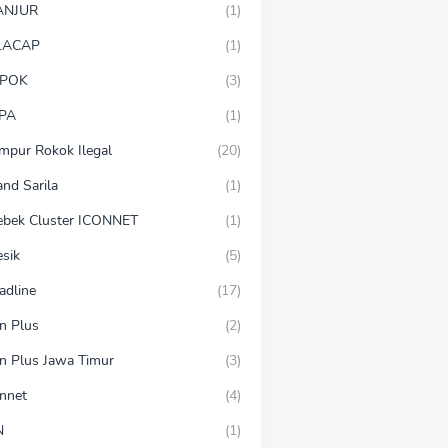
ANJUR
(1)
LACAP
(1)
POK
(3)
PA
(1)
mpur Rokok Ilegal
(20)
and Sarila
(1)
ebek Cluster ICONNET
(1)
esik
(5)
adline
(17)
on Plus
(2)
on Plus Jawa Timur
(3)
onnet
(4)
N
(1)