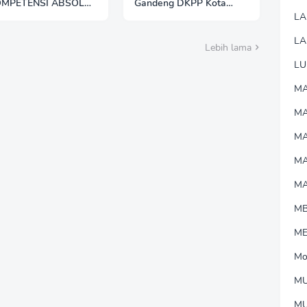
OMPETENSI ABSOLUT
Gandeng DKPP Kota
ESIDEN"
Madiun, Tinjau dan
L
Evaluasi Lahan
Ketahanan Pangan
LA
Lebih lama
LU
MA
M
MA
M
M
M
M
Mo
MU
M