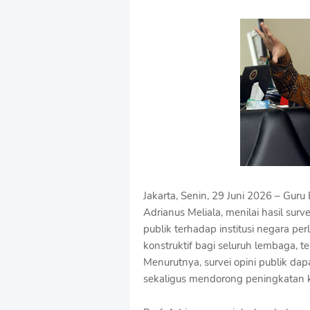
e
m
i
u
m
B
y
R
a
u
s
h
a
n
D
Jakarta, Senin, 29 Juni 2026 – Guru 
e
s
Adrianus Meliala, menilai hasil su
i
publik terhadap institusi negara pe
g
konstruktif bagi seluruh lembaga, t
n
Menurutnya, survei opini publik da
W
i
sekaligus mendorong peningkatan ku
t
h