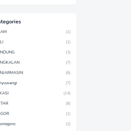
tegories
GAM
(1)
LI
(1)
ANDUNG
(3)
ANGKALAN
(7)
NJARMASIN
(6)
nyuwangi
(7)
KASI
(14)
ITAR
(8)
OGOR
(1)
jonegoro
(2)