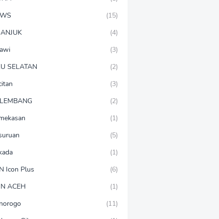
EWS
(15)
ANJUK
(4)
awi
(3)
U SELATAN
(2)
citan
(3)
LEMBANG
(2)
mekasan
(1)
suruan
(5)
lkada
(1)
N Icon Plus
(6)
N ACEH
(1)
norogo
(11)